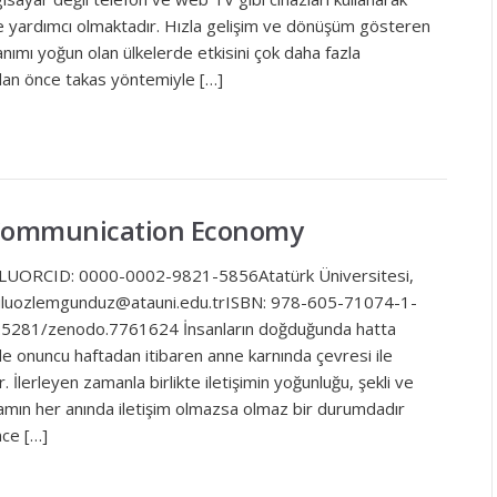
 yardımcı olmaktadır. Hızla gelişim ve dönüşüm gösteren
llanımı yoğun olan ülkelerde etkisini çok daha fazla
ndan önce takas yöntemiyle […]
-Communication Economy
UORCID: 0000-0002-9821-5856Atatürk Üniversitesi,
kuluozlemgunduz@atauni.edu.trISBN: 978-605-71074-1-
10.5281/zenodo.7761624 İnsanların doğduğunda hatta
e onuncu haftadan itibaren anne karnında çevresi ile
r. İlerleyen zamanla birlikte iletişimin yoğunluğu, şekli ve
şamın her anında iletişim olmazsa olmaz bir durumdadır
nce […]