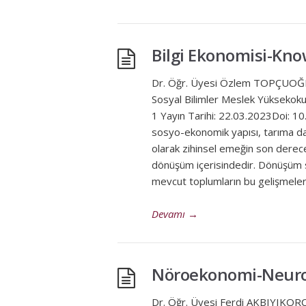
Bilgi Ekonomisi-Kn
Dr. Öğr. Üyesi Özlem TOPÇUOĞL
Sosyal Bilimler Meslek Yükseko
1 Yayın Tarihi: 22.03.2023Doi:
sosyo-ekonomik yapısı, tarıma d
olarak zihinsel emeğin son derece
dönüşüm içerisindedir. Dönüşüm sür
mevcut toplumların bu gelişmele
Devamı
→
Nöroekonomi-Neur
Dr. Öğr. Üyesi Ferdi AKBIYIKOR