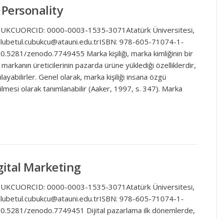
 Personality
UBUKCUORCID: 0000-0003-1535-3071Atatürk Üniversitesi,
ulubetul.cubukcu@atauni.edu.trISBN: 978-605-71074-1-
0.5281/zenodo.7749455 Marka kişiliği, marka kimliğinin bir
ir markanın üreticilerinin pazarda ürüne yüklediği özelliklerdir,
ılayabilirler. Genel olarak, marka kişiliği insana özgü
dirilmesi olarak tanımlanabilir (Aaker, 1997, s. 347). Marka
gital Marketing
UBUKCUORCID: 0000-0003-1535-3071Atatürk Üniversitesi,
ulubetul.cubukcu@atauni.edu.trISBN: 978-605-71074-1-
10.5281/zenodo.7749451 Dijital pazarlama ilk dönemlerde,