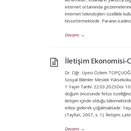
internet ortamında gezinmelerine
internet teknolojileri özellikle ku
hissettirmektedir. Paranın icadı
Devamı
→
İletişim Ekonomisi
Dr. Öğr. Üyesi Özlem TOPÇUOĞL
Sosyal Bilimler Meslek Yükseko
1 Yayın Tarihi: 22.03.2023Doi: 
doğum öncesinde fetüs özelliğind
iletişim içinde olduğu bilinmektedi
etkisi giderek çoğalmaktadır. Ya
(Tayfun, 2007, s. 1). İletişim; Lati
Devamı
→