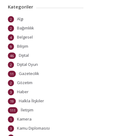
Kategoriler
Algı
2
Bağımlılık
2
Belgesel
4
Bilişim
9
Dijital
46
Dijital Oyun
2
Gazetecilik
11
Gözetim
2
Haber
3
Halkla İlişkiler
19
İletişim
111
Kamera
1
Kamu Diplomasisi
3