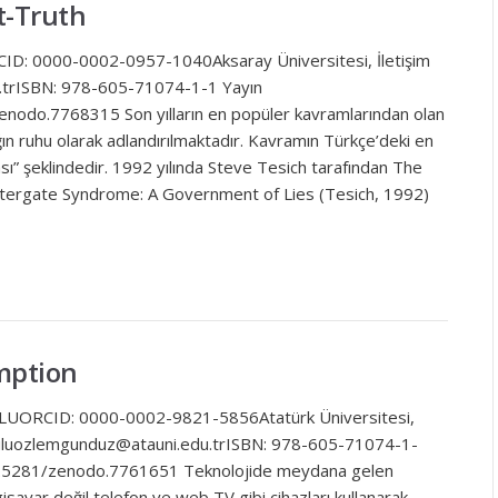
t-Truth
CID: 0000-0002-0957-1040Aksaray Üniversitesi, İletişim
u.trISBN: 978-605-71074-1-1 Yayın
enodo.7768315 Son yılların en popüler kavramlarından olan
ğın ruhu olarak adlandırılmaktadır. Kavramın Türkçe’deki en
ası” şeklindedir. 1992 yılında Steve Tesich tarafından The
atergate Syndrome: A Government of Lies (Tesich, 1992)
mption
UORCID: 0000-0002-9821-5856Atatürk Üniversitesi,
kuluozlemgunduz@atauni.edu.trISBN: 978-605-71074-1-
 10.5281/zenodo.7761651 Teknolojide meydana gelen
lgisayar değil telefon ve web TV gibi cihazları kullanarak