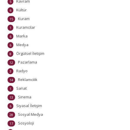
Kavram
5
Kültür
6
Kuram
15
Kuramcılar
1
Marka
6
Medya
6
Örgütsel İletişim
8
Pazarlama
12
Radyo
3
Reklamcılık
14
Sanat
1
Sinema
13
Siyasal İletişim
6
Sosyal Medya
28
Sosyoloji
17