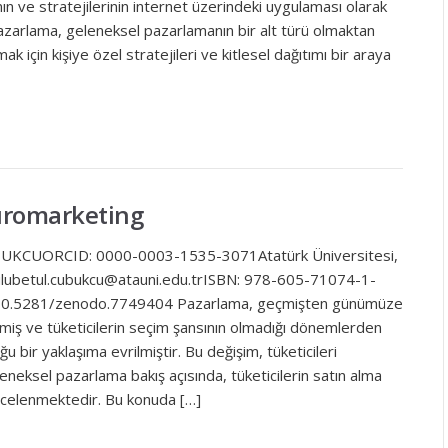
ın ve stratejilerinin internet üzerindeki uygulaması olarak
pazarlama, geleneksel pazarlamanın bir alt türü olmaktan
k için kişiye özel stratejileri ve kitlesel dağıtımı bir araya
romarketing
UBUKCUORCID: 0000-0003-1535-3071Atatürk Üniversitesi,
ulubetul.cubukcu@atauni.edu.trISBN: 978-605-71074-1-
: 10.5281/zenodo.7749404 Pazarlama, geçmişten günümüze
emiş ve tüketicilerin seçim şansının olmadığı dönemlerden
u bir yaklaşıma evrilmiştir. Bu değişim, tüketicileri
eneksel pazarlama bakış açısında, tüketicilerin satın alma
 incelenmektedir. Bu konuda […]