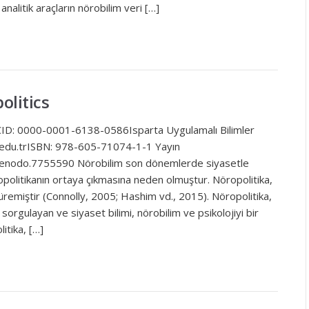
nalitik araçların nörobilim veri […]
olitics
CID: 0000-0001-6138-0586Isparta Uygulamalı Bilimler
a.edu.trISBN: 978-605-71074-1-1 Yayın
/zenodo.7755590 Nörobilim son dönemlerde siyasetle
ropolitikanın ortaya çıkmasına neden olmuştur. Nöropolitika,
üremiştir (Connolly, 2005; Hashim vd., 2015). Nöropolitika,
i sorgulayan ve siyaset bilimi, nörobilim ve psikolojiyi bir
itika, […]