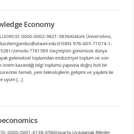
owledge Economy
UORCID: 0000-0002-9821-5856Atatürk Üniversitesi,
kuluozlemgunduz@atauni.edu.trISBN: 978-605-71074-1-
 10.5281/zenodo.7761589 Geçmişten günümüze dünya
ayalı geleneksel toplumdan endüstriyel toplum ve son
 önem kazandığı bilgi toplumu yapısına doğru hızlı bir
ecinin temeli, yeni teknolojilerin gelişimi ve yayılımı ile
re uyum […]
oeconomics
CID: 0000-0001-6138-0586Isparta Uygulamalı Bilimler