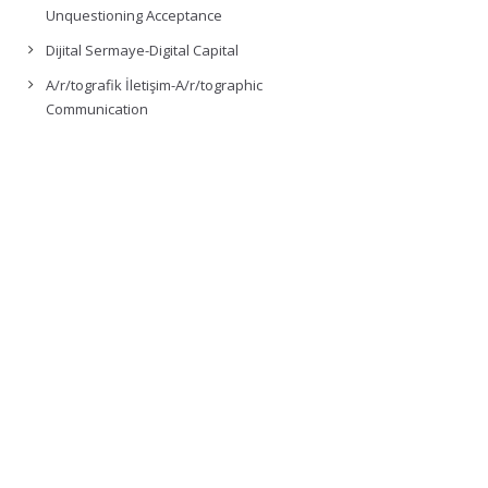
Unquestioning Acceptance
Dijital Sermaye-Digital Capital
A/r/tografik İletişim-A/r/tographic
Communication