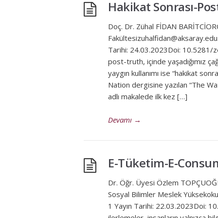
Hakikat Sonrası-Pos
Doç. Dr. Zühal FİDAN BARİTCİOR
Fakültesizuhalfidan@aksaray.ed
Tarihi: 24.03.2023Doi: 10.5281/z
post-truth, içinde yaşadığımız ça
yaygın kullanımı ise “hakikat sonr
Nation dergisine yazılan “The W
adlı makalede ilk kez […]
Devamı
→
E-Tüketim-E-Consu
Dr. Öğr. Üyesi Özlem TOPÇUOĞL
Sosyal Bilimler Meslek Yükseko
1 Yayın Tarihi: 22.03.2023Doi:
ilerlemeler, insanların yalnızca bi