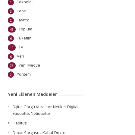
Teknoloji
1
Teori
3
Tiyatro
2
Toplum
43
Tüketim
6
TV
11
Veri
6
Yeni Medya
28
Yöntem
2
Yeni Eklenen Maddeler
Dijital Görgü Kuralları: Netiket-Digital
Etiquette: Netiquette
Habitus
Doxa: Sorgusuz Kabul-Doxa: