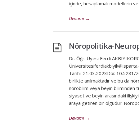
içinde, hesaplamalı modellerin ve a
Devamı
→
Nöropolitika-Neurop
Dr. Öğr. Üyesi Ferdi AKBIYIKOR
Üniversitesiferdiakbiyik@ispart
Tarihi: 21.03.2023Doi: 10.5281
birlikte anılmaktadır ve bu da nö
nörobilim veya beyin biliminden t
siyaset ve beyin arasındaki ilişkiy
araya getiren bir olgudur. Nöropol
Devamı
→