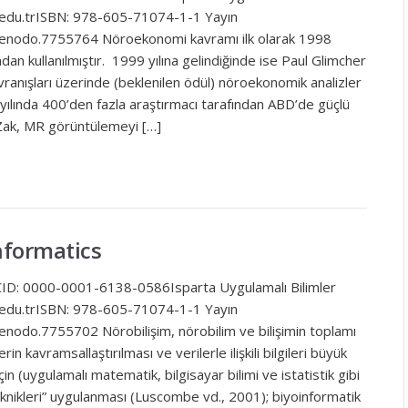
a.edu.trISBN: 978-605-71074-1-1 Yayın
zenodo.7755764 Nöroekonomi kavramı ilk olarak 1998
dan kullanılmıştır. 1999 yılına gelindiğinde ise Paul Glimcher
anışları üzerinde (beklenilen ödül) nöroekonomik analizler
 yılında 400’den fazla araştırmacı tarafından ABD’de güçlü
 Zak, MR görüntülemeyi […]
nformatics
CID: 0000-0001-6138-0586Isparta Uygulamalı Bilimler
a.edu.trISBN: 978-605-71074-1-1 Yayın
enodo.7755702 Nörobilişim, nörobilim ve bilişimin toplamı
rin kavramsallaştırılması ve verilerle ilişkili bilgileri büyük
 (uygulamalı matematik, bilgisayar bilimi ve istatistik gibi
 teknikleri” uygulanması (Luscombe vd., 2001); biyoinformatik