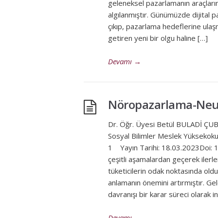
geleneksel pazarlamanın araçların
algılanmıştır. Günümüzde dijital 
çıkıp, pazarlama hedeflerine ulaşma
getiren yeni bir olgu haline […]
Devamı
→
Nöropazarlama-Neu
Dr. Öğr. Üyesi Betül BULADİ Ç
Sosyal Bilimler Meslek Yüksekok
1 Yayın Tarihi: 18.03.2023Doi
çeşitli aşamalardan geçerek ilerl
tüketicilerin odak noktasında olduğ
anlamanın önemini artırmıştır. Gel
davranışı bir karar süreci olarak
Devamı
→