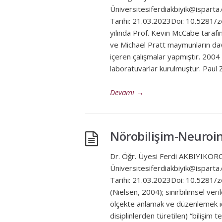
Üniversitesiferdiakbiyik@ispart
Tarihi: 21.03.2023Doi: 10.5281/
yılında Prof. Kevin McCabe tarafın
ve Michael Pratt maymunların davr
içeren çalışmalar yapmıştır. 2004
laboratuvarlar kurulmuştur. Paul
Devamı
→
Nörobilişim-Neuroi
Dr. Öğr. Üyesi Ferdi AKBIYIKOR
Üniversitesiferdiakbiyik@ispart
Tarihi: 21.03.2023Doi: 10.5281/z
(Nielsen, 2004); sinirbilimsel verile
ölçekte anlamak ve düzenlemek için
disiplinlerden türetilen) “bilişim