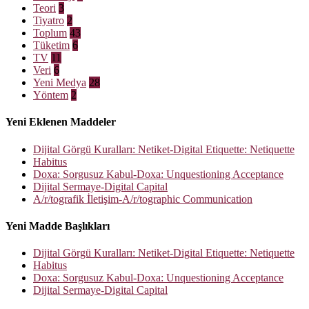
Teori
3
Tiyatro
2
Toplum
43
Tüketim
6
TV
11
Veri
6
Yeni Medya
28
Yöntem
2
Yeni Eklenen Maddeler
Dijital Görgü Kuralları: Netiket-Digital Etiquette: Netiquette
Habitus
Doxa: Sorgusuz Kabul-Doxa: Unquestioning Acceptance
Dijital Sermaye-Digital Capital
A/r/tografik İletişim-A/r/tographic Communication
Yeni Madde Başlıkları
Dijital Görgü Kuralları: Netiket-Digital Etiquette: Netiquette
Habitus
Doxa: Sorgusuz Kabul-Doxa: Unquestioning Acceptance
Dijital Sermaye-Digital Capital