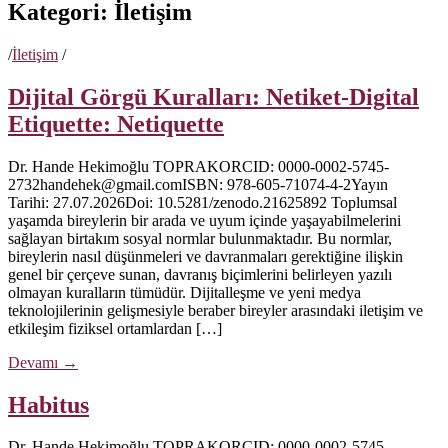
Kategori:
İletişim
/
İletişim
/
Dijital Görgü Kuralları: Netiket-Digital
Etiquette: Netiquette
Dr. Hande Hekimoğlu TOPRAKORCID: 0000-0002-5745-
2732handehek@gmail.comISBN: 978-605-71074-4-2Yayın
Tarihi: 27.07.2026Doi: 10.5281/zenodo.21625892 Toplumsal
yaşamda bireylerin bir arada ve uyum içinde yaşayabilmelerini
sağlayan birtakım sosyal normlar bulunmaktadır. Bu normlar,
bireylerin nasıl düşünmeleri ve davranmaları gerektiğine ilişkin
genel bir çerçeve sunan, davranış biçimlerini belirleyen yazılı
olmayan kuralların tümüdür. Dijitalleşme ve yeni medya
teknolojilerinin gelişmesiyle beraber bireyler arasındaki iletişim ve
etkileşim fiziksel ortamlardan […]
Devamı
→
Habitus
Dr. Hande Hekimoğlu TOPRAKORCID: 0000-0002-5745-