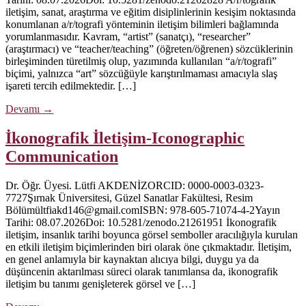
iletişim, sanat, araştırma ve eğitim disiplinlerinin kesişim noktasında
konumlanan a/r/tografi yönteminin iletişim bilimleri bağlamında
yorumlanmasıdır. Kavram, “artist” (sanatçı), “researcher”
(araştırmacı) ve “teacher/teaching” (öğreten/öğrenen) sözcüklerinin
birleşiminden türetilmiş olup, yazımında kullanılan “a/r/tografi”
biçimi, yalnızca “art” sözcüğüyle karıştırılmaması amacıyla slaş
işareti tercih edilmektedir. […]
Devamı
→
İkonografik İletişim-Iconographic
Communication
Dr. Öğr. Üyesi. Lütfi AKDENİZORCID: 0000-0003-0323-
7727Şırnak Üniversitesi, Güzel Sanatlar Fakültesi, Resim
Bölümültfiakd146@gmail.comISBN: 978-605-71074-4-2Yayın
Tarihi: 08.07.2026Doi: 10.5281/zenodo.21261951 İkonografik
iletişim, insanlık tarihi boyunca görsel semboller aracılığıyla kurulan
en etkili iletişim biçimlerinden biri olarak öne çıkmaktadır. İletişim,
en genel anlamıyla bir kaynaktan alıcıya bilgi, duygu ya da
düşüncenin aktarılması süreci olarak tanımlansa da, ikonografik
iletişim bu tanımı genişleterek görsel ve […]