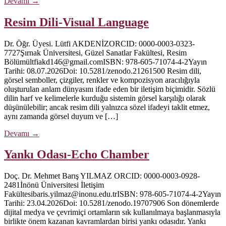
Devamı
→
Resim Dili-Visual Language
Dr. Öğr. Üyesi. Lütfi AKDENİZORCID: 0000-0003-0323-
7727Şırnak Üniversitesi, Güzel Sanatlar Fakültesi, Resim
Bölümültfiakd146@gmail.comISBN: 978-605-71074-4-2Yayın
Tarihi: 08.07.2026Doi: 10.5281/zenodo.21261500 Resim dili,
görsel semboller, çizgiler, renkler ve kompozisyon aracılığıyla
oluşturulan anlam dünyasını ifade eden bir iletişim biçimidir. Sözlü
dilin harf ve kelimelerle kurduğu sistemin görsel karşılığı olarak
düşünülebilir; ancak resim dili yalnızca sözel ifadeyi taklit etmez,
aynı zamanda görsel duyum ve […]
Devamı
→
Yankı Odası-Echo Chamber
Doç. Dr. Mehmet Barış YILMAZ ORCID: 0000-0003-0928-
2481İnönü Üniversitesi İletişim
Fakültesibaris.yilmaz@inonu.edu.trISBN: 978-605-71074-4-2Yayın
Tarihi: 23.04.2026Doi: 10.5281/zenodo.19707906 Son dönemlerde
dijital medya ve çevrimiçi ortamların sık kullanılmaya başlanmasıyla
birlikte önem kazanan kavramlardan birisi yankı odasıdır. Yankı