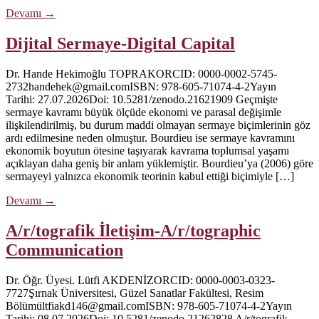
Devamı
→
Dijital Sermaye-Digital Capital
Dr. Hande Hekimoğlu TOPRAKORCID: 0000-0002-5745-
2732handehek@gmail.comISBN: 978-605-71074-4-2Yayın
Tarihi: 27.07.2026Doi: 10.5281/zenodo.21621909 Geçmişte
sermaye kavramı büyük ölçüde ekonomi ve parasal değişimle
ilişkilendirilmiş, bu durum maddi olmayan sermaye biçimlerinin göz
ardı edilmesine neden olmuştur. Bourdieu ise sermaye kavramını
ekonomik boyutun ötesine taşıyarak kavrama toplumsal yaşamı
açıklayan daha geniş bir anlam yüklemiştir. Bourdieu’ya (2006) göre
sermayeyi yalnızca ekonomik teorinin kabul ettiği biçimiyle […]
Devamı
→
A/r/tografik İletişim-A/r/tographic
Communication
Dr. Öğr. Üyesi. Lütfi AKDENİZORCID: 0000-0003-0323-
7727Şırnak Üniversitesi, Güzel Sanatlar Fakültesi, Resim
Bölümültfiakd146@gmail.comISBN: 978-605-71074-4-2Yayın
Tarihi: 08.07.2026Doi: 10.5281/zenodo.21262828 A/r/tografik