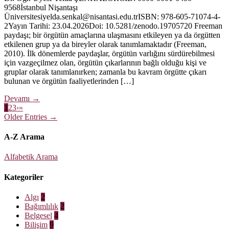
9568İstanbul Nişantaşı
Üniversitesiyelda.senkal@nisantasi.edu.trISBN: 978-605-71074-4-
2Yayın Tarihi: 23.04.2026Doi: 10.5281/zenodo.19705720 Freeman
paydaşı; bir örgütün amaçlarına ulaşmasını etkileyen ya da örgütten
etkilenen grup ya da bireyler olarak tanımlamaktadır (Freeman,
2010). İlk dönemlerde paydaşlar, örgütün varlığını sürdürebilmesi
için vazgeçilmez olan, örgütün çıkarlarının bağlı olduğu kişi ve
gruplar olarak tanımlanırken; zamanla bu kavram örgütte çıkarı
bulunan ve örgütün faaliyetlerinden […]
Devamı
→
1
2
3
›
»
Older Entries →
A-Z Arama
Alfabetik Arama
Kategoriler
Algı
2
Bağımlılık
2
Belgesel
4
Bilişim
9