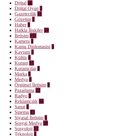
Dijital
46
Dijital Oyun
2
Gazetecilik
11
Gözetim
2
Haber
3
Halkla İlişkiler
19
İletişim
111
Kamera
1
Kamu Diplomasisi
3
Kavram
5
Kültür
6
Kuram
15
Kuramcılar
1
Marka
6
Medya
6
Örgütsel İletişim
8
Pazarlama
12
Radyo
3
Reklamcılık
14
Sanat
1
Sinema
13
Siyasal İletişim
6
Sosyal Medya
28
Sosyoloji
17
Teknoloji
1