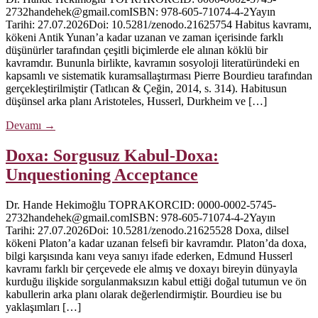
2732handehek@gmail.comISBN: 978-605-71074-4-2Yayın
Tarihi: 27.07.2026Doi: 10.5281/zenodo.21625754 Habitus kavramı,
kökeni Antik Yunan’a kadar uzanan ve zaman içerisinde farklı
düşünürler tarafından çeşitli biçimlerde ele alınan köklü bir
kavramdır. Bununla birlikte, kavramın sosyoloji literatüründeki en
kapsamlı ve sistematik kuramsallaştırması Pierre Bourdieu tarafından
gerçekleştirilmiştir (Tatlıcan & Çeğin, 2014, s. 314). Habitusun
düşünsel arka planı Aristoteles, Husserl, Durkheim ve […]
Devamı
→
Doxa: Sorgusuz Kabul-Doxa:
Unquestioning Acceptance
Dr. Hande Hekimoğlu TOPRAKORCID: 0000-0002-5745-
2732handehek@gmail.comISBN: 978-605-71074-4-2Yayın
Tarihi: 27.07.2026Doi: 10.5281/zenodo.21625528 Doxa, dilsel
kökeni Platon’a kadar uzanan felsefi bir kavramdır. Platon’da doxa,
bilgi karşısında kanı veya sanıyı ifade ederken, Edmund Husserl
kavramı farklı bir çerçevede ele almış ve doxayı bireyin dünyayla
kurduğu ilişkide sorgulanmaksızın kabul ettiği doğal tutumun ve ön
kabullerin arka planı olarak değerlendirmiştir. Bourdieu ise bu
yaklaşımları […]