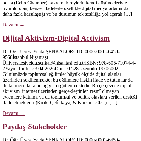
odası (Echo Chamber) kavramı bireylerin kendi düşünceleriyle
uyumlu olan, benzer ifadelerle özellikle dijital medya ortamında
daha fazla karşılaştığı ve bu durumun tek sesliliğe yol açarak […]
Devamı
→
Dijital Aktivizm-Digital Activism
Dr. Öğr. Üyesi Yelda ŞENKALORCID: 0000-0001-6450-
9568İstanbul Nişantaşı
Üniversitesiyelda.senkal@nisantasi.edu.trISBN: 978-605-71074-4-
2Yayın Tarihi: 23.04.2026Doi: 10.5281/zenodo.19706002
Günümüzde toplumsal eğilimler büyük ölçüde dijital alanlar
üzerinden şekillenmekte; bu eğilimlere ilişkin ifade ve tutumlar da
dijital mecralar aracılığıyla örgütlenmektedir. Bu çerçevede dijital
aktivizm, internet üzerinden gerçekleştirilen resmî olmayan
eylemlere katılımı ya da toplumsal ve politik olaylara verilen desteği
ifade etmektedir (Kirik, Çetînkaya, & Kursun, 2021). […]
Devamı
→
Paydaş-Stakeholder
Dr. Öğr. Üyesi Yelda ŞENKALORCID: 0000-0001-6450-