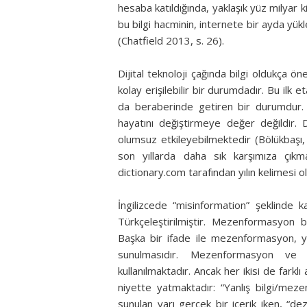
hesaba katıldığında, yaklaşık yüz milya
bu bilgi hacminin, internete bir ayda yük
(Chatfield 2013, s. 26).
Dijital teknoloji çağında bilgi oldukça 
kolay erişilebilir bir durumdadır. Bu ilk
da beraberinde getiren bir durumdur. 
hayatını değiştirmeye değer değildir. Do
olumsuz etkileyebilmektedir (Bölükbaşı, 
son yıllarda daha sık karşımıza çıkm
dictionary.com tarafından yılın kelimesi ola
İngilizcede “misinformation” şeklinde k
Türkçeleştirilmiştir. Mezenformasyon b
Başka bir ifade ile mezenformasyon, yanl
sunulmasıdır. Mezenformasyon ve de
kullanılmaktadır. Ancak her ikisi de farklı
niyette yatmaktadır: “Yanlış bilgi/m
sunulan yarı gerçek bir içerik iken, “d