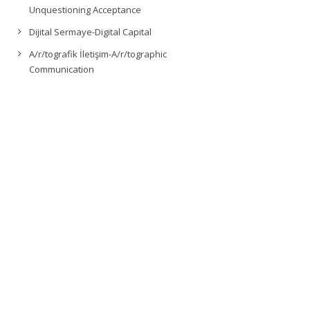
Unquestioning Acceptance
Dijital Sermaye-Digital Capital
A/r/tografik İletişim-A/r/tographic
Communication