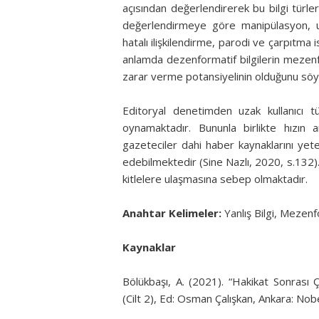
açısından değerlendirerek bu bilgi türler
değerlendirmeye göre manipülasyon, 
hatalı ilişkilendirme, parodi ve çarpıtm
anlamda dezenformatif bilgilerin mez
zarar verme potansiyelinin olduğunu s
Editoryal denetimden uzak kullanıcı tür
oynamaktadır. Bununla birlikte hızın
gazeteciler dahi haber kaynaklarını yet
edebilmektedir (Sine Nazlı, 2020, s.132).
kitlelere ulaşmasına sebep olmaktadır.
Anahtar Kelimeler:
Yanlış Bilgi, Meze
Kaynaklar
Bölükbaşı, A. (2021). “Hakikat Sonrası Ç
(Cilt 2), Ed: Osman Çalışkan, Ankara: Nobe