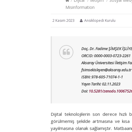
/
Dijital
/
İletişim
/
Sosyal Med
Misinformation
2 Kasım 2023
Ansiklopedi Kurulu
Doç. Dr. Fadime ŞİMŞEK İŞLİY
ORCID: 0000-0003-0723-2261
Aksaray Üniversitesi İletişim Fa
fsimsekisleyen@aksaray.edu.tr
ISBN: 978-605-71074-1-1
Yayın Tarihi: 02.11.2023
Doi:
10.5281/zenodo.1006752
Dijital teknolojilerin son derece hızlı 
görülmemiş şekilde artmasına ve kısa s
yayılmasına olanak sağlamıştır. Matbaanı