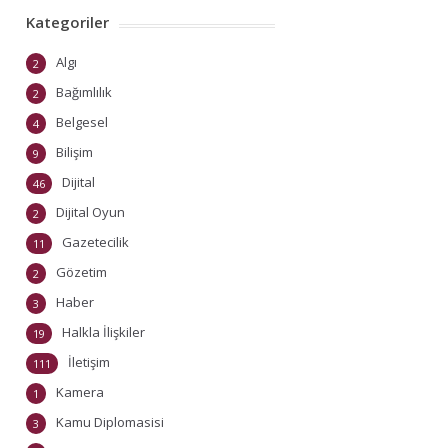
Kategoriler
Algı
2
Bağımlılık
2
Belgesel
4
Bilişim
9
Dijital
46
Dijital Oyun
2
Gazetecilik
11
Gözetim
2
Haber
3
Halkla İlişkiler
19
İletişim
111
Kamera
1
Kamu Diplomasisi
3