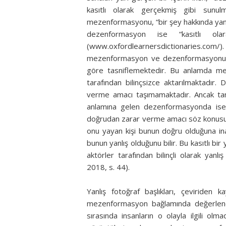
kasıtlı olarak gerçekmiş gibi sunu
mezenformasyonu, “bir şey hakkında yanlış
dezenformasyon ise “kasıtlı olar
(www.oxfordlearnersdictionaries.c
mezenformasyon ve dezenformasyonu yanl
göre tasniflemektedir. Bu anlamda mezen
tarafından bilinçsizce aktarılmaktadır. D
verme amacı taşımamaktadır. Ancak tama
anlamına gelen dezenformasyonda ise 
doğrudan zarar verme amacı söz konusudu
onu yayan kişi bunun doğru olduğuna ina
bunun yanlış olduğunu bilir. Bu kasıtlı bir
aktörler tarafından bilinçli olarak yan
2018, s. 44).
Yanlış fotoğraf başlıkları, çeviriden 
mezenformasyon bağlamında değerlendi
sırasında insanların o olayla ilgili olm