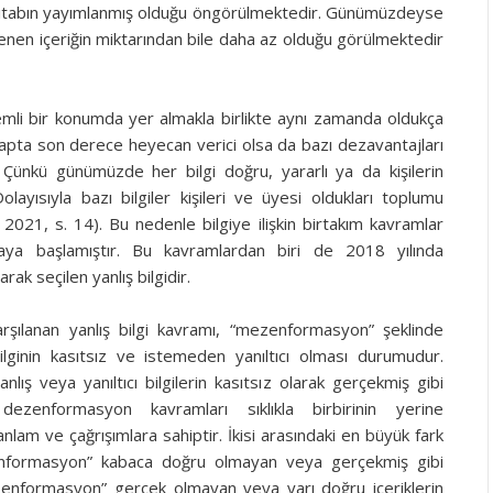
r kitabın yayımlanmış olduğu öngörülmektedir. Günümüzdeyse
lenen içeriğin miktarından bile daha az olduğu görülmektedir
önemli bir konumda yer almakla birlikte aynı zamanda oldukça
 etapta son derece heyecan verici olsa da bazı dezavantajları
Çünkü günümüzde her bilgi doğru, yararlı ya da kişilerin
layısıyla bazı bilgiler kişileri ve üyesi oldukları toplumu
2021, s. 14). Bu nedenle bilgiye ilişkin birtakım kavramlar
aya başlamıştır. Bu kavramlardan biri de 2018 yılında
rak seçilen yanlış bilgidir.
arşılanan yanlış bilgi kavramı, “mezenformasyon” şeklinde
ilginin kasıtsız ve istemeden yanıltıcı olması durumudur.
ış veya yanıltıcı bilgilerin kasıtsız olarak gerçekmiş gibi
zenformasyon kavramları sıklıkla birbirinin yerine
 anlam ve çağrışımlara sahiptir. İkisi arasındaki en büyük fark
ezenformasyon” kabaca doğru olmayan veya gerçekmiş gibi
ezenformasyon” gerçek olmayan veya yarı doğru içeriklerin