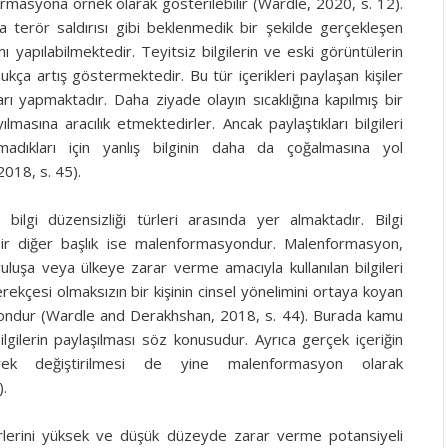
masyona örnek olarak gösterilebilir (Wardle, 2020, s. 12).
 terör saldırısı gibi beklenmedik bir şekilde gerçekleşen
mı yapılabilmektedir. Teyitsiz bilgilerin ve eski görüntülerin
kça artış göstermektedir. Bu tür içerikleri paylaşan kişiler
rı yapmaktadır. Daha ziyade olayın sıcaklığına kapılmış bir
ılmasına aracılık etmektedirler. Ancak paylaştıkları bilgileri
madıkları için yanlış bilginin daha da çoğalmasına yol
018, s. 45).
gi düzensizliği türleri arasında yer almaktadır. Bilgi
 bir diğer başlık ise malenformasyondur. Malenformasyon,
uluşa veya ülkeye zarar verme amacıyla kullanılan bilgileri
ekçesi olmaksızın bir kişinin cinsel yönelimini ortaya koyan
ondur (Wardle and Derakhshan, 2018, s. 44). Burada kamu
ilgilerin paylaşılması söz konusudur. Ayrıca gerçek içeriğin
ek değiştirilmesi de yine malenformasyon olarak
).
ürlerini yüksek ve düşük düzeyde zarar verme potansiyeli