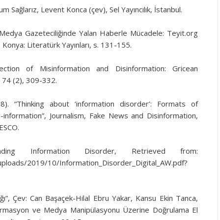
yum Sağlarız, Levent Konca (çev), Sel Yayıncılık, İstanbul.
i Medya Gazeteciliğinde Yalan Haberle Mücadele: Teyit.org
 Konya: Literatürk Yayınları, s. 131-155.
ection of Misinformation and Disinformation: Gricean
 74 (2), 309-332.
). “Thinking about ‘information disorder’: Formats of
l-information”, Journalism, Fake News and Disinformation,
NESCO.
ding Information Disorder, Retrieved from:
/uploads/2019/10/Information_Disorder_Digital_AW.pdf?
Çağı”, Çev: Can Başaçek-Hilal Ebru Yakar, Kansu Ekin Tanca,
formasyon ve Medya Manipülasyonu Üzerine Doğrulama El