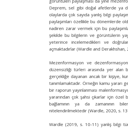
görüntüleri paylaşması da yine mezenfor
Deprem, sel gibi doğal afetlerde ya da
olaylarda çok sayıda yanlış bilgi paylaşı
paylaşımları özellikle bu dönemlerde oldu
nadiren zarar vermek için bu paylaşımla
şekilde bu bilgilerin ve görüntülerin yay
yeterince incelemedikleri ve doğrula
açmaktadırlar (Wardle and Derakhshan, 2
Mezenformasyon ve dezenformasyon bil
düzensizliği türleri arasında yer alan
gerçekliğe dayanan ancak bir kişiye, kur
tanımlamaktadır. Örneğin kamu yararı ger
bir raporun yayınlanması malenformasy
yararından çok şahsi çıkarlar için özel b
bağlamının ya da zamanının biler
nitelendirilmektedir (Wardle, 2020, s. 13
Wardle (2019, s. 10-11) yanlış bilgi t