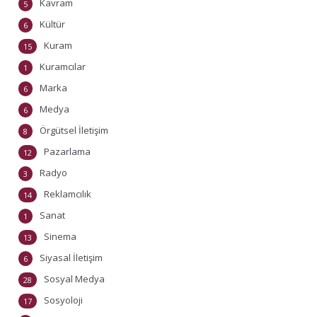
Kavram
5
Kültür
6
Kuram
15
Kuramcılar
1
Marka
6
Medya
6
Örgütsel İletişim
8
Pazarlama
12
Radyo
3
Reklamcılık
14
Sanat
1
Sinema
13
Siyasal İletişim
6
Sosyal Medya
28
Sosyoloji
17