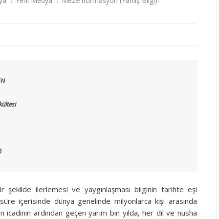
ya
/
Yeni Medya
/
Mezenformasyon (Yanlış Bilgi)-
EN
kültesi
6
bir şekilde ilerlemesi ve yaygınlaşması bilginin tarihte eşi
üre içerisinde dünya genelinde milyonlarca kişi arasında
n icadının ardından geçen yarım bin yılda, her dil ve nüsha