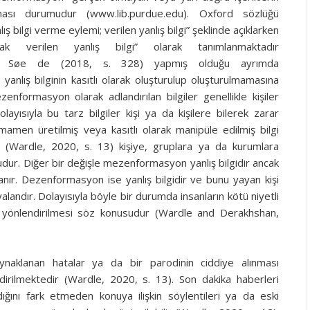
lması durumudur (www.lib.purdue.edu). Oxford sözlüğü
 bilgi verme eylemi; verilen yanlış bilgi” şeklinde açıklarken
ak verilen yanlış bilgi” olarak tanımlanmaktadır
om/). Søe de (2018, s. 328) yapmış olduğu ayrımda
ış bilginin kasıtlı olarak oluşturulup oluşturulmamasına
formasyon olarak adlandırılan bilgiler genellikle kişiler
olayısıyla bu tarz bilgiler kişi ya da kişilere bilerek zarar
men üretilmiş veya kasıtlı olarak manipüle edilmiş bilgi
(Wardle, 2020, s. 13) kişiye, gruplara ya da kurumlara
r. Diğer bir değişle mezenformasyon yanlış bilgidir ancak
nır. Dezenformasyon ise yanlış bilgidir ve bunu yayan kişi
 yalandır. Dolayısıyla böyle bir durumda insanların kötü niyetli
lış yönlendirilmesi söz konusudur (Wardle and Derakhshan,
kaynaklanan hatalar ya da bir parodinin ciddiye alınması
rilmektedir (Wardle, 2020, s. 13). Son dakika haberleri
adığını fark etmeden konuya ilişkin söylentileri ya da eski