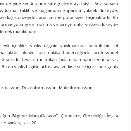
ini de yine kendi içinde kategorilere ayırmıştır. Söz konusu
uydurma, taklit ve bağlamdan koparma yüksek düzeyde;
a ise düşük düzeyde zarar verme potansiyeli taşımaktadır. Bu
enformasyona göre topluma ve bireye daha yüksek düzeyde
öylemek mümkündür.
evli içerikler yanlış bilginin yayılmasında önemli bir rol
 ana aktör olduğu son dakika haberciliğinde profesyonel
erli şekilde teyit etme imkânı bulamadan haberlerini servis
 Bu da yanlış bilginin artmasına ve kısa süre içerisinde geniş
nformasyon, Dezenformasyon, Malenformasyon.
ağda Bilgi ve Manipülasyon”, Çarpıtılmış Gerçekliğin İnşası
l Yayınları, s. 1-20.