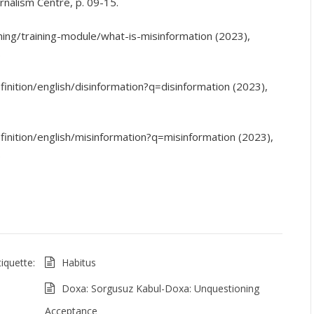
urnalism Centre, p. 09-15.
ning/training-module/what-is-misinformation (2023),
.
nition/english/disinformation?q=disinformation (2023),
inition/english/misinformation?q=misinformation (2023),
.
tiquette:
Habitus
Doxa: Sorgusuz Kabul-Doxa: Unquestioning
Acceptance