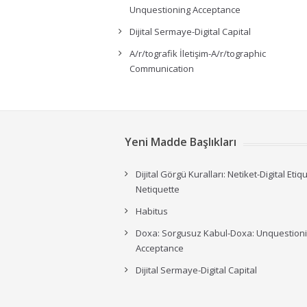
Unquestioning Acceptance
Dijital Sermaye-Digital Capital
A/r/tografik İletişim-A/r/tographic
Communication
Yeni Madde Başlıkları
Dijital Görgü Kuralları: Netiket-Digital Etiq
Netiquette
Habitus
Doxa: Sorgusuz Kabul-Doxa: Unquestion
Acceptance
Dijital Sermaye-Digital Capital