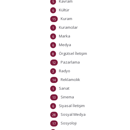
Kavram
5
Kültür
6
Kuram
15
Kuramcılar
1
Marka
6
Medya
6
Örgütsel İletişim
8
Pazarlama
12
Radyo
3
Reklamcılık
14
Sanat
1
Sinema
13
Siyasal İletişim
6
Sosyal Medya
28
Sosyoloji
17