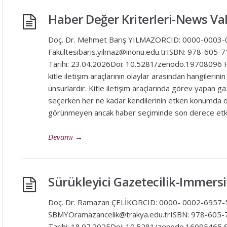
Haber Değer Kriterleri-News Va
Doç. Dr. Mehmet Barış YILMAZORCID: 0000-0003-09
Fakültesibaris.yilmaz@inonu.edu.trISBN: 978-605-
Tarihi: 23.04.2026Doi: 10.5281/zenodo.19708096 Ha
kitle iletişim araçlarının olaylar arasından hangilerini
unsurlardır. Kitle iletişim araçlarında görev yapan ga
seçerken her ne kadar kendilerinin etken konumda ol
görünmeyen ancak haber seçiminde son derece etkil
Devamı
→
Sürükleyici Gazetecilik-Immers
Doç. Dr. Ramazan ÇELİKORCID: 0000- 0002-6957-5
SBMYOramazancelik@trakya.edu.trISBN: 978-605-
Tarihi: 18.07.2025Doi: 10.5281/zenodo.16095465 Sür