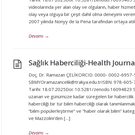
videolarında yer alan olay ve olguların, haber hizme
olay veya olguya bir çeşit dahil olma deneyimi veren
2007 yılında Nonyy de la Pena tarafından ortaya atıl
Devamı
→
Sağlık Haberciliği-Health Journ
Doç. Dr. Ramazan ÇELİKORCID: 0000- 0002-6957-5
SBMYOramazancelik@trakya.edu.trISBN: 978-605-
Tarihi: 18.07.2025Doi: 10.5281/zenodo.16094823 Sağlı
uzanan ve günümüze kadar süregelen bir habercilik p
haberciliği bir tür bilim haberciliği olarak tanımlanmak
“bilim popülerleştirme” ve “haber olarak bilim” kat
ve Mazzolini’den […]
Devamı
→