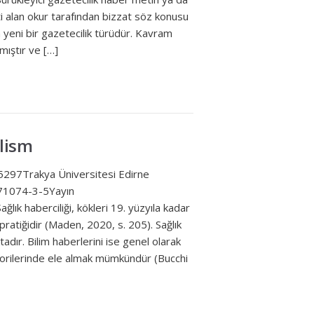
ti alan okur tarafından bizzat söz konusu
 yeni bir gazetecilik türüdür. Kavram
mıştır ve […]
alism
297Trakya Üniversitesi Edirne
71074-3-5Yayın
k haberciliği, kökleri 19. yüzyıla kadar
ratiğidir (Maden, 2020, s. 205). Sağlık
tadır. Bilim haberlerini ise genel olarak
egorilerinde ele almak mümkündür (Bucchi