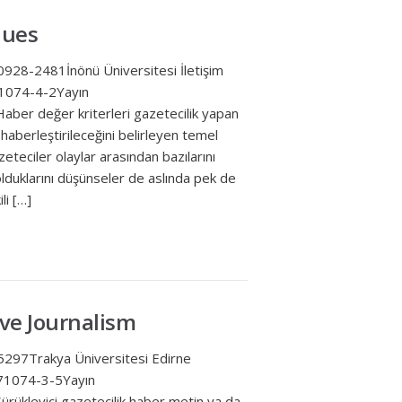
lues
28-2481İnönü Üniversitesi İletişim
71074-4-2Yayın
ber değer kriterleri gazetecilik yapan
n haberleştirileceğini belirleyen temel
zeteciler olaylar arasından bazılarını
duklarını düşünseler de aslında pek de
i […]
ive Journalism
297Trakya Üniversitesi Edirne
71074-3-5Yayın
ükleyici gazetecilik haber metin ya da