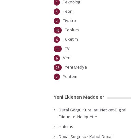
Teknoloji
1
Teori
3
Tiyatro
2
Toplum
43
Tüketim
6
TV
11
Veri
6
Yeni Medya
28
Yöntem
2
Yeni Eklenen Maddeler
Dijital Görgü Kuralları: Netiket-Digital
Etiquette: Netiquette
Habitus
Doxa: Sorgusuz Kabul-Doxa: