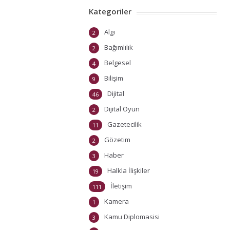
Kategoriler
Algı
2
Bağımlılık
2
Belgesel
4
Bilişim
9
Dijital
46
Dijital Oyun
2
Gazetecilik
11
Gözetim
2
Haber
3
Halkla İlişkiler
19
İletişim
111
Kamera
1
Kamu Diplomasisi
3