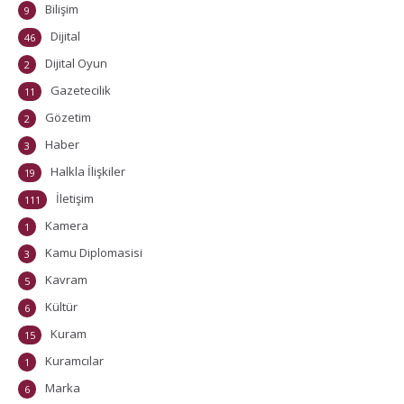
Bilişim
9
Dijital
46
Dijital Oyun
2
Gazetecilik
11
Gözetim
2
Haber
3
Halkla İlişkiler
19
İletişim
111
Kamera
1
Kamu Diplomasisi
3
Kavram
5
Kültür
6
Kuram
15
Kuramcılar
1
Marka
6