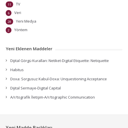
TV
11
Veri
6
Yeni Medya
28
Yöntem
2
Yeni Eklenen Maddeler
Dijital Görgü Kuralları: Netiket-Digital Etiquette: Netiquette
Habitus
Doxa: Sorgusuz Kabul-Doxa: Unquestioning Acceptance
Dijital Sermaye-Digital Capital
A/r/tografik İletişim-A/r/tographic Communication
Yeni Madde Başlıkları