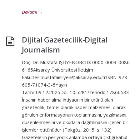
Devamı
→
Dijital Gazetecilik-Digital
Journalism
Doç. Dr. Mustafa İŞLİYENORCID: 0000-0003-0086-
6165Aksaray Üniversitesi İletişim
Fakültesimustafaisliyen@aksaray.edu.trISBN: 978-
605-71074-3-5Yayın
Tarihi: 09.12.2025Doi: 10.5281/zenodo.17866533
İnsanın haber alma ihtiyacının bir ürünü olan
gazetecilik, temel olarak haber malzemesi olarak
görülen enformasyonun toplanmasını, yazılmasını,
düzenlenmesini ve okurlara dağıtılmasını içeren bir
işlemler bütünüdür (Tokgöz, 2015, s. 132).
Gazetelerin periyodik anlamda ortaya çıktığı kabul