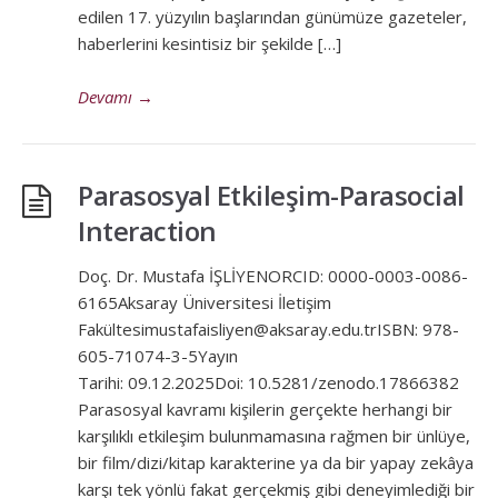
edilen 17. yüzyılın başlarından günümüze gazeteler,
haberlerini kesintisiz bir şekilde […]
Devamı
→
Parasosyal Etkileşim-Parasocial
Interaction
Doç. Dr. Mustafa İŞLİYENORCID: 0000-0003-0086-
6165Aksaray Üniversitesi İletişim
Fakültesimustafaisliyen@aksaray.edu.trISBN: 978-
605-71074-3-5Yayın
Tarihi: 09.12.2025Doi: 10.5281/zenodo.17866382
Parasosyal kavramı kişilerin gerçekte herhangi bir
karşılıklı etkileşim bulunmamasına rağmen bir ünlüye,
bir film/dizi/kitap karakterine ya da bir yapay zekâya
karşı tek yönlü fakat gerçekmiş gibi deneyimlediği bir