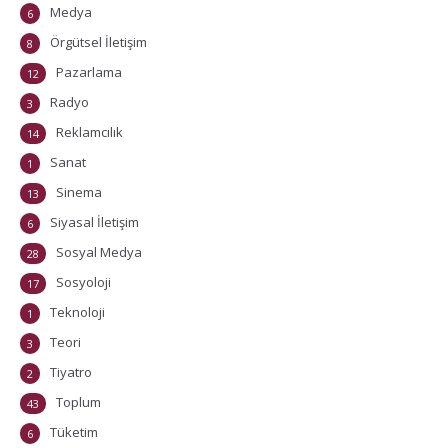
Medya
6
Örgütsel İletişim
8
Pazarlama
12
Radyo
3
Reklamcılık
14
Sanat
1
Sinema
13
Siyasal İletişim
6
Sosyal Medya
28
Sosyoloji
17
Teknoloji
1
Teori
3
Tiyatro
2
Toplum
43
Tüketim
6