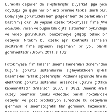
Buradaki değerler de sıkıştırılmıştır. Duyarkat ışığa iyice
doyduğu için ışığın her bir artı birimine tepkisi sınırlı olur.
Dolayısıyla görüntüdeki hem gölgeler hem de parlak alanlar
bastırılmış olur. Bu yapısal özellik fotokimyasal filme
film
dokusunu
veren ve bugün bile dijital sistemlerin öykündüğü
ve video görüntüsünü benzetmeye çalıştığı teknik bir
detaydır. Nitekim bu özellik aşırı kontrastlı sahneleri
sıkıştırarak filme sığmasını sağlamanın bir yolu olarak
görülmektedir (Brown, 2011, s. 132).
Fotokimyasal film kullanan sinema kameraları döneminden
bugüne görüntü sistemlerinin algılayabildikleri ışıklılık
basamakları farklılık göstermiştir. Pozlama eğrisinde film ile
elektronik görüntü sistemleri arasındaki uçurum gittikçe
kapanmaktadır (Millerson, 2007, s. 382). Dinamik aralık
düzeyi önemlidir. Çünkü videodaki parlak noktalardaki
detaylar ve post prodüksiyon sürecinde bu detayların
işlenmesi ile sinematografik film görünümü kazandırılır.
Kamera seçimi, tercih edilen bit derinliği ile görüntü formatı