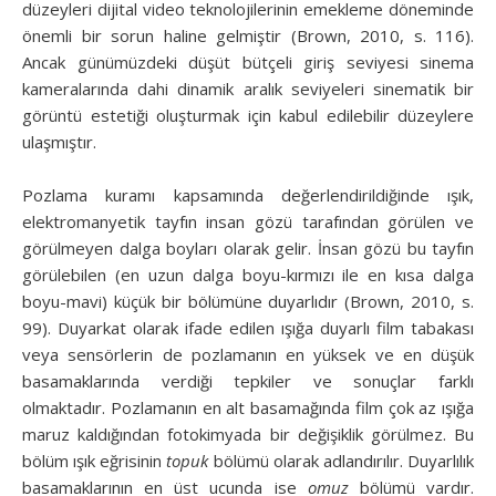
düzeyleri dijital video teknolojilerinin emekleme döneminde
önemli bir sorun haline gelmiştir (Brown, 2010, s. 116).
Ancak günümüzdeki düşüt bütçeli giriş seviyesi sinema
kameralarında dahi dinamik aralık seviyeleri sinematik bir
görüntü estetiği oluşturmak için kabul edilebilir düzeylere
ulaşmıştır.
Pozlama kuramı kapsamında değerlendirildiğinde ışık,
elektromanyetik tayfın insan gözü tarafından görülen ve
görülmeyen dalga boyları olarak gelir. İnsan gözü bu tayfın
görülebilen (en uzun dalga boyu-kırmızı ile en kısa dalga
boyu-mavi) küçük bir bölümüne duyarlıdır (Brown, 2010, s.
99). Duyarkat olarak ifade edilen ışığa duyarlı film tabakası
veya sensörlerin de pozlamanın en yüksek ve en düşük
basamaklarında verdiği tepkiler ve sonuçlar farklı
olmaktadır. Pozlamanın en alt basamağında film çok az ışığa
maruz kaldığından fotokimyada bir değişiklik görülmez. Bu
bölüm ışık eğrisinin
topuk
bölümü olarak adlandırılır. Duyarlılık
basamaklarının en üst ucunda ise
omuz
bölümü vardır.