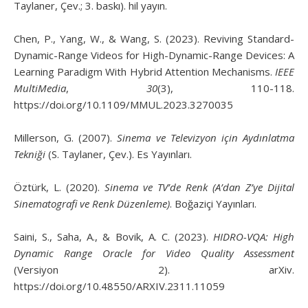
Taylaner, Çev.; 3. baskı). hil yayın.
Chen, P., Yang, W., & Wang, S. (2023). Reviving Standard-
Dynamic-Range Videos for High-Dynamic-Range Devices: A
Learning Paradigm With Hybrid Attention Mechanisms.
IEEE
MultiMedia
,
30
(3), 110-118.
https://doi.org/10.1109/MMUL.2023.3270035
Millerson, G. (2007).
Sinema ve Televizyon için Aydınlatma
Tekniği
(S. Taylaner, Çev.). Es Yayınları.
Öztürk, L. (2020).
Sinema ve TV’de Renk (A’dan Z’ye Dijital
Sinematografi ve Renk Düzenleme)
. Boğaziçi Yayınları.
Saini, S., Saha, A., & Bovik, A. C. (2023).
HIDRO-VQA: High
Dynamic Range Oracle for Video Quality Assessment
(Versiyon 2). arXiv.
https://doi.org/10.48550/ARXIV.2311.11059