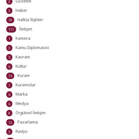
Gözetim
2
Haber
3
Halkla İlişkiler
19
İletişim
111
Kamera
1
Kamu Diplomasisi
3
Kavram
5
Kültür
6
Kuram
15
Kuramcılar
1
Marka
6
Medya
6
Örgütsel İletişim
8
Pazarlama
12
Radyo
3