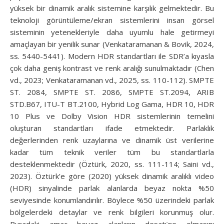
yüksek bir dinamik aralık sistemine karşılık gelmektedir. Bu
teknoloji görüntüleme/ekran sistemlerini insan görsel
sisteminin yetenekleriyle daha uyumlu hale getirmeyi
amaçlayan bir yenilik sunar (Venkataramanan & Bovik, 2024,
ss. 5440-5441). Modern HDR standartları ile SDR’a kıyasla
çok daha geniş kontrast ve renk aralığı sunulmaktadır (Chen
vd., 2023; Venkataramanan vd., 2025, ss. 110-112). SMPTE
ST. 2084, SMPTE ST. 2086, SMPTE ST.2094, ARIB
STD.B67, ITU-T BT.2100, Hybrid Log Gama, HDR 10, HDR
10 Plus ve Dolby Vision HDR sistemlerinin temelini
oluşturan standartları ifade etmektedir. Parlaklık
değerlerinden renk uzaylarına ve dinamik üst verilerine
kadar tüm teknik veriler tüm bu standartlarla
desteklenmektedir (Öztürk, 2020, ss. 111-114; Saini vd.,
2023). Öztürk’e göre (2020) yüksek dinamik aralıklı video
(HDR) sinyalinde parlak alanlarda beyaz nokta %50
seviyesinde konumlandırılır. Böylece %50 üzerindeki parlak
bölgelerdeki detaylar ve renk bilgileri korunmuş olur.
Buradaki amaç beyaz alanların desatüre olmasını