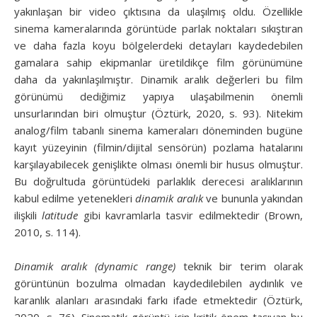
yakınlaşan bir video çıktısına da ulaşılmış oldu. Özellikle
sinema kameralarında görüntüde parlak noktaları sıkıştıran
ve daha fazla koyu bölgelerdeki detayları kaydedebilen
gamalara sahip ekipmanlar üretildikçe film görünümüne
daha da yakınlaşılmıştır. Dinamik aralık değerleri bu film
görünümü dediğimiz yapıya ulaşabilmenin önemli
unsurlarından biri olmuştur (Öztürk, 2020, s. 93). Nitekim
analog/film tabanlı sinema kameraları döneminden bugüne
kayıt yüzeyinin (filmin/dijital sensörün) pozlama hatalarını
karşılayabilecek genişlikte olması önemli bir husus olmuştur.
Bu doğrultuda görüntüdeki parlaklık derecesi aralıklarının
kabul edilme yetenekleri
dinamik aralık
ve bununla yakından
ilişkili
latitude
gibi kavramlarla tasvir edilmektedir (Brown,
2010, s. 114).
Dinamik aralık (dynamic range)
teknik bir terim olarak
görüntünün bozulma olmadan kaydedilebilen aydınlık ve
karanlık alanları arasındaki farkı ifade etmektedir (Öztürk,
2020, s. 76). Sinematik görüntü için kritik önem taşıyan bu