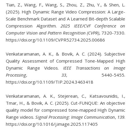
Tian, Z., Wang, F., Wang, S., Zhou, Z., Zhu, Y., & Shen, L.
(2025). High Dynamic Range Video Compression: A Large-
Scale Benchmark Dataset and A Learned Bit-depth Scalable
Compression Algorithm.
2025 IEEE/CVF Conference on
Computer Vision and Pattern Recognition (CVPR)
, 7320-7330.
https://doi.org/10.1109/CVPR52734.2025.00686
Venkataramanan, A. K., & Bovik, A. C. (2024). Subjective
Quality Assessment of Compressed Tone-Mapped High
Dynamic Range Videos.
IEEE Transactions on Image
Processing
,
33
, 5440-5455.
https://doi.org/10.1109/TIP.2024.3463418
Venkataramanan, A. K., Stejerean, C., Katsavounidis, I.,
Tmar, H., & Bovik, A. C. (2025). Cut-FUNQUE: An objective
quality model for compressed tone-mapped High Dynamic
Range videos.
Signal Processing: Image Communication
,
139
.
https://doi.org/10.1016/j.image.2025.117405