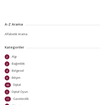
A-Z Arama
Alfabetik Arama
Kategoriler
Algı
2
Bağımlılık
2
Belgesel
4
Bilişim
9
Dijital
46
Dijital Oyun
2
Gazetecilik
11