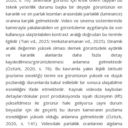
teknik yeterlilik durumu başka bir deyişle görüntünün en
karanlık ve en parlak kısımları arasındaki parlaklık (luminance)
oranına karşılık gelmektedir. Video ve sinema sistemlerinde
kamerayla yakalanabilen ve görüntüleme aygıtlarıyla da son
kullanıcıya ulaştırılabilen kontrast aralığı doğrudan bu terimle
ilgilidir (Tian vd., 2025; Venkataramanan vd., 2025). Dinamik
aralık değerinin yüksek olması demek görüntüdeki aydınlık
ve karanlık alanlarda daha fazla detay
kaydedilmesi/görüntülenmesi anlamına gelmektedir
(Öztürk, 2020, s. 76). Bu kavramla yakın ilişkili
latitude
(pozlama esnekliği)
terimi ise görüntünün yüksek ve düşük
pozlandığı durumlarda kabul edilebilir bir sonuca ulaşabilme
esnekliğini ifade etmektedir. Kaynak videoda kaybolan
detaylar/dokular post prodüksiyonda siyah düzeyinin (lift)
yükseltilmesi ile görünür hale geliyorsa (aynı durum
beyazlar için de geçerli) bu durum kameranın pozlama
esnekliğinin yüksek olduğu anlamına gelmektedir (Öztürk,
2020, s. 141). Videodaki parlaklık oranlarının algılama