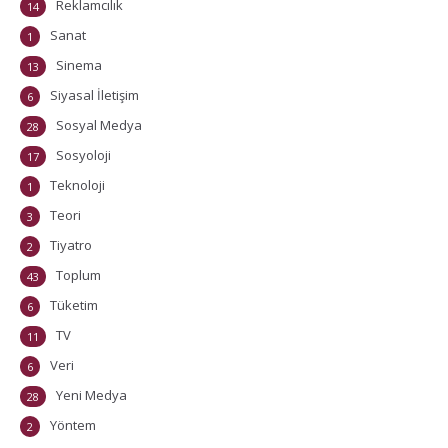
Reklamcılık
14
Sanat
1
Sinema
13
Siyasal İletişim
6
Sosyal Medya
28
Sosyoloji
17
Teknoloji
1
Teori
3
Tiyatro
2
Toplum
43
Tüketim
6
TV
11
Veri
6
Yeni Medya
28
Yöntem
2