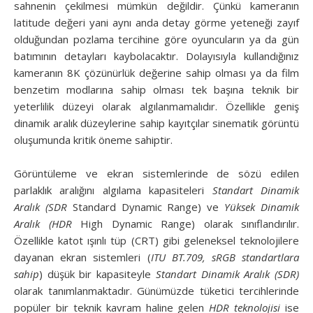
sahnenin çekilmesi mümkün değildir. Çünkü kameranın
latitude değeri yani aynı anda detay görme yeteneği zayıf
olduğundan pozlama tercihine göre oyuncuların ya da gün
batımının detayları kaybolacaktır. Dolayısıyla kullandığınız
kameranın 8K çözünürlük değerine sahip olması ya da film
benzetim modlarına sahip olması tek başına teknik bir
yeterlilik düzeyi olarak algılanmamalıdır. Özellikle geniş
dinamik aralık düzeylerine sahip kayıtçılar sinematik görüntü
oluşumunda kritik öneme sahiptir.
Görüntüleme ve ekran sistemlerinde de sözü edilen
parlaklık aralığını algılama kapasiteleri
Standart Dinamik
Aralık (SDR
Standard Dynamic Range) ve
Yüksek Dinamik
Aralık (HDR
High Dynamic Range) olarak sınıflandırılır.
Özellikle katot ışınlı tüp (CRT) gibi geleneksel teknolojilere
dayanan ekran sistemleri (
ITU BT.709, sRGB standartlara
sahip
) düşük bir kapasiteyle
Standart Dinamik Aralık (SDR)
olarak tanımlanmaktadır. Günümüzde tüketici tercihlerinde
popüler bir teknik kavram haline gelen
HDR teknolojisi
ise