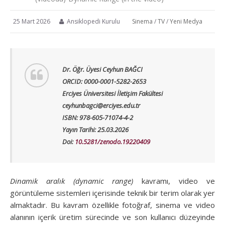
25 Mart 2026
Ansiklopedi Kurulu
Sinema
/
TV
/
Yeni Medya
Dr. Öğr. Üyesi
Ceyhun BAĞCI
ORCID: 0000-0001-5282-2653
Erciyes Üniversitesi İletişim Fakültesi
ceyhunbagci@erciyes.edu.tr
ISBN: 978-605-71074-4-2
Yayın Tarihi: 25.03.2026
Doi:
10.5281/zenodo.19220409
Dinamik aralık (dynamic range)
kavramı, video ve
görüntüleme sistemleri içerisinde teknik bir terim olarak yer
almaktadır. Bu kavram özellikle fotoğraf, sinema ve video
alanının içerik üretim sürecinde ve son kullanıcı düzeyinde