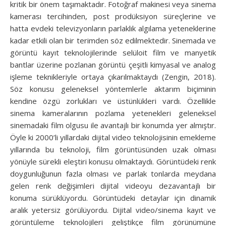
kritik bir önem taşımaktadır. Fotoğraf makinesi veya sinema
kamerası tercihinden, post prodüksiyon süreçlerine ve
hatta evdeki televizyonların parlaklık algılama yeteneklerine
kadar etkili olan bir terimden söz edilmektedir. Sinemada ve
görüntü kayıt teknolojilerinde selüloit film ve manyetik
bantlar üzerine pozlanan görüntü çeşitli kimyasal ve analog
işleme teknikleriyle ortaya çıkarılmaktaydı (Zengin, 2018).
Söz konusu geleneksel yöntemlerle aktarım biçiminin
kendine özgü zorlukları ve üstünlükleri vardı. Özellikle
sinema kameralarının pozlama yetenekleri geleneksel
sinemadaki film olgusu ile avantajlı bir konumda yer almıştır.
Öyle ki 2000’li yıllardaki dijital video teknolojisinin emekleme
yıllarında bu teknoloji, film görüntüsünden uzak olması
yönüyle sürekli eleştiri konusu olmaktaydı. Görüntüdeki renk
doygunluğunun fazla olması ve parlak tonlarda meydana
gelen renk değişimleri dijital videoyu dezavantajlı bir
konuma sürüklüyordu. Görüntüdeki detaylar için dinamik
aralık yetersiz görülüyordu. Dijital video/sinema kayıt ve
görüntüleme teknolojileri geliştikçe film görünümüne