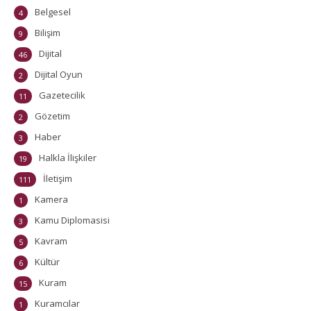
Belgesel
4
Bilişim
9
Dijital
46
Dijital Oyun
2
Gazetecilik
11
Gözetim
2
Haber
3
Halkla İlişkiler
19
İletişim
111
Kamera
1
Kamu Diplomasisi
3
Kavram
5
Kültür
6
Kuram
15
Kuramcılar
1