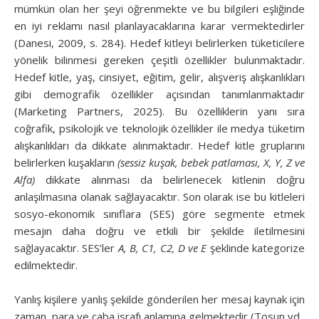
mümkün olan her şeyi öğrenmekte ve bu bilgileri eşliğinde
en iyi reklamı nasıl planlayacaklarına karar vermektedirler
(Danesi, 2009, s. 284). Hedef kitleyi belirlerken tüketicilere
yönelik bilinmesi gereken çeşitli özellikler bulunmaktadır.
Hedef kitle, yaş, cinsiyet, eğitim, gelir, alışveriş alışkanlıkları
gibi demografik özellikler açısından tanımlanmaktadır
(Marketing Partners, 2025). Bu özelliklerin yanı sıra
coğrafik, psikolojik ve teknolojik özellikler ile medya tüketim
alışkanlıkları da dikkate alınmaktadır. Hedef kitle gruplarını
belirlerken kuşakların
(sessiz kuşak, bebek patlaması, X, Y, Z ve
Alfa)
dikkate alınması da belirlenecek kitlenin doğru
anlaşılmasına olanak sağlayacaktır. Son olarak ise bu kitleleri
sosyo-ekonomik sınıflara (SES) göre segmente etmek
mesajın daha doğru ve etkili bir şekilde iletilmesini
sağlayacaktır. SES’ler
A, B, C1, C2, D ve E
şeklinde kategorize
edilmektedir.
Yanlış kişilere yanlış şekilde gönderilen her mesaj kaynak için
zaman, para ve çaba israfı anlamına gelmektedir (Tosun vd.,