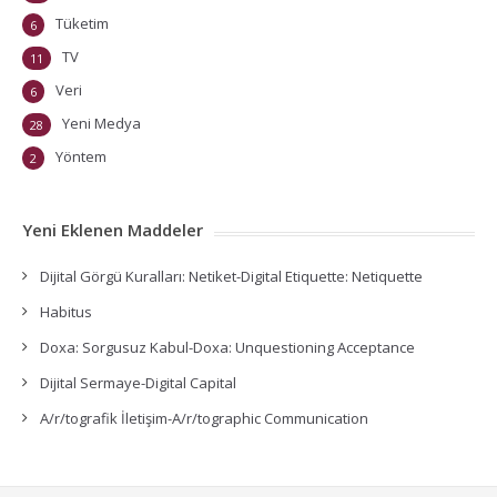
Tüketim
6
TV
11
Veri
6
Yeni Medya
28
Yöntem
2
Yeni Eklenen Maddeler
Dijital Görgü Kuralları: Netiket-Digital Etiquette: Netiquette
Habitus
Doxa: Sorgusuz Kabul-Doxa: Unquestioning Acceptance
Dijital Sermaye-Digital Capital
A/r/tografik İletişim-A/r/tographic Communication