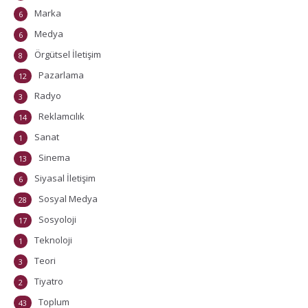
Marka
6
Medya
6
Örgütsel İletişim
8
Pazarlama
12
Radyo
3
Reklamcılık
14
Sanat
1
Sinema
13
Siyasal İletişim
6
Sosyal Medya
28
Sosyoloji
17
Teknoloji
1
Teori
3
Tiyatro
2
Toplum
43