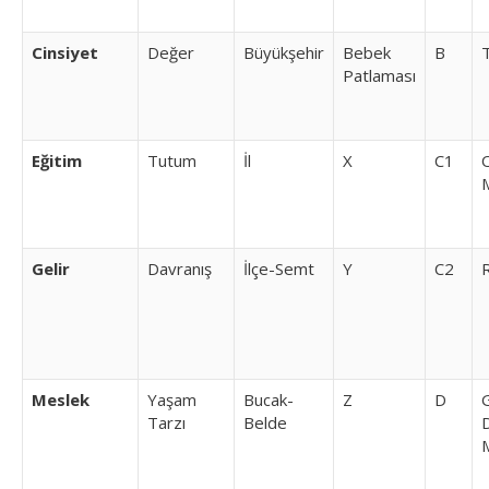
Cinsiyet
Değer
Büyükşehir
Bebek
B
Patlaması
Eğitim
Tutum
İl
X
C1
Gelir
Davranış
İlçe-Semt
Y
C2
Meslek
Yaşam
Bucak-
Z
D
Tarzı
Belde
D