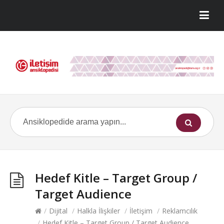
Hedef Kitle – Target Group /
Target Audience
/
Dijital
/
Halkla İlişkiler
/
İletişim
/
Reklamcılık
/
Hedef Kitle – Target Group / Target Audience