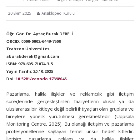
20 Ekim 2025
Ansiklopedi Kurulu
Öğr. Gör. Dr. Aytaç Burak DERELİ
ORCID: 0000-0002-6449-7509
Trabzon Üniversitesi
aburakdereli@gmail.com
ISBN: 978-605-71074-3-5
Yayın Tarihi: 20.10.2025
Doi:
10.5281/zenodo.17398045
Pazarlama, halkla ilişkiler ve reklamcılık gibi iletişim
süreçlerinde gerçekleştirilen faaliyetlerin ulusal ya da
uluslararası bir kitleye değil belirli ihtiyaçları olan gruplara ve
bireylere yönelik yürütülmesi gerekmektedir (Uppsala
Monitoring Centre, 2025). Bu olanağı iletişim ve pazarlama
profesyonellerine sağlayan temel unsur hedef kitledir.
İletişim, pazarlama, reklam ya da halkla ilişkiler