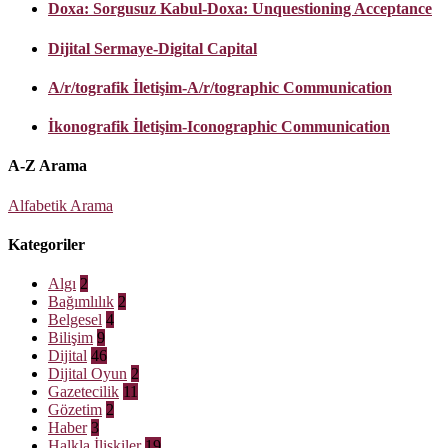
Doxa: Sorgusuz Kabul-Doxa: Unquestioning Acceptance
Dijital Sermaye-Digital Capital
A/r/tografik İletişim-A/r/tographic Communication
İkonografik İletişim-Iconographic Communication
A-Z Arama
Alfabetik Arama
Kategoriler
Algı
2
Bağımlılık
2
Belgesel
4
Bilişim
9
Dijital
46
Dijital Oyun
2
Gazetecilik
11
Gözetim
2
Haber
3
Halkla İlişkiler
19