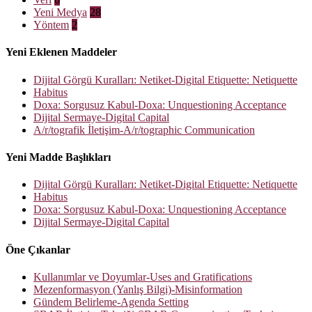
Yeni Medya
28
Yöntem
2
Yeni Eklenen Maddeler
Dijital Görgü Kuralları: Netiket-Digital Etiquette: Netiquette
Habitus
Doxa: Sorgusuz Kabul-Doxa: Unquestioning Acceptance
Dijital Sermaye-Digital Capital
A/r/tografik İletişim-A/r/tographic Communication
Yeni Madde Başlıkları
Dijital Görgü Kuralları: Netiket-Digital Etiquette: Netiquette
Habitus
Doxa: Sorgusuz Kabul-Doxa: Unquestioning Acceptance
Dijital Sermaye-Digital Capital
Öne Çıkanlar
Kullanımlar ve Doyumlar-Uses and Gratifications
Mezenformasyon (Yanlış Bilgi)-Misinformation
Gündem Belirleme-Agenda Setting