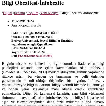
Bilgi Obezitesi-İnfobezite
/
Dijital
/
İletişim
/
Toplum
/
Yeni Medya
/
Bilgi Obezitesi-İnfobezite
15 Mayıs 2024
Ansiklopedi Kurulu
Doktorant Tuğba BAMYACIOĞLU
ORCID: 0000-0002-0366-6604
Erciyes Üniversitesi, Sosyal Bilimler Enstitüsü
tugbabamyacioglu@gmail.com
ISBN: 978-605-71074-1-1
Yayın Tarihi: 15.05.2024
Doi:
10.5281/zenodo.11198099
Bilginin nicelik ve kalitesi ile ilgili sorunları ifade eden bilgi
patolojileri arasında öne çıkan kavramlardan olan infobezite
(Bawden & Robinson, 2009) modern dünyanın günlük yaşamında
gittikçe artan, bu yüzden de tanımanın ve belli önlemler
geliştirmenin önemli olduğu düşünülen bir olgudur. İnfobezite,
yüksek düzeyde bilgi miktarının, bilgiyi verimli biçimde kullanmaya
ve ondan yarar sağlamaya mani olması olarak karakterize
edilmektedir. Diğer bir kavramsal karşılığı, aşırı bilgi yüklemesi
(information overload) olan infobezite, kişinin bilişsel kapasitesini
aşan ve işleyebileceğinden daha fazla miktarda bilgiyi alması/