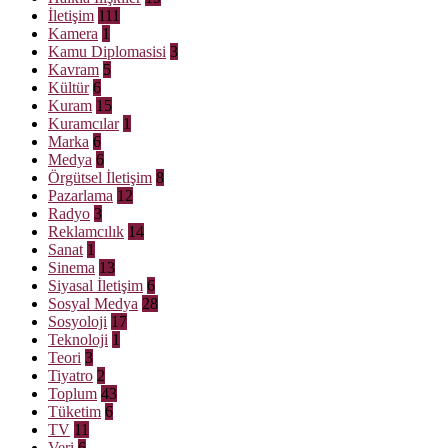
İletişim
111
Kamera
1
Kamu Diplomasisi
3
Kavram
5
Kültür
6
Kuram
15
Kuramcılar
1
Marka
6
Medya
6
Örgütsel İletişim
8
Pazarlama
12
Radyo
3
Reklamcılık
14
Sanat
1
Sinema
13
Siyasal İletişim
6
Sosyal Medya
28
Sosyoloji
17
Teknoloji
1
Teori
3
Tiyatro
2
Toplum
43
Tüketim
6
TV
11
Veri
6