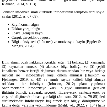
Rialland, 2014, s. 113).
Johnson infodiyet isimli kitabında infobezitenin semptomlarını şöyle
sıralar (2012, ss. 67-69);
Zayıf zaman algısı
Dikkat yorgunluğu
Sosyal genişlik kaybı
Çarpık gerçeklik duygusu
Bilgi anksiyetesi (İnfostres) ve motivasyon kaybı (Eppler &
Mengis, 2004).
Bilgi alınan odak hakkında içerikler eğer; (1) belirsiz, (2) karmaşık,
(3) kaynaklar sınırsız, (4) alakasız bilgi bolluğu ve (5) çeşitli
kanalların benzer içeriği dağıtması durumlarından bir veya birkaçı
mevcut ise infobeziteye karşı önlem alınması (Haukom &
Fjellanger, 2019, s. 43) ve sınırlı sayıda kaliteli bilgi almaya
odaklanan bir infodiyet (Johnson, 2012) planı yapılması
önerilmektedir. İnfobeziteye karşı, bilgiyle kurulması gereken
ilişkinin bilinçli, arayarak, seçerek, filtreleyerek, sentezleyerek ve
eleştirel düşünerek olması gerektiği (Johnson, 2012, ss. 79-85) ileri
sürülmektedir. İnfobeziteyle baş etmek için bilgiyi dönüştürme ve
katma değer yaratma yetkinliklerine (Malik vd., 2022, s. 134) hatta