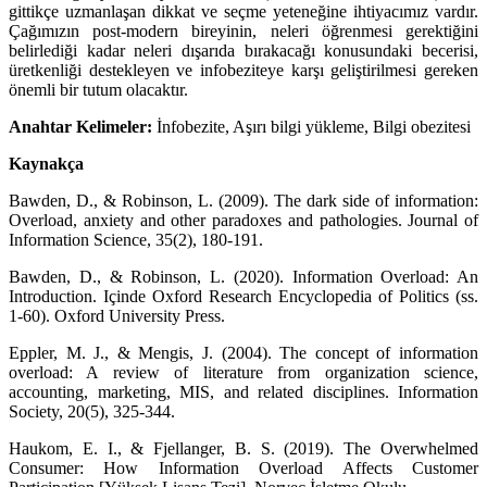
gittikçe uzmanlaşan dikkat ve seçme yeteneğine ihtiyacımız vardır.
Çağımızın post-modern bireyinin, neleri öğrenmesi gerektiğini
belirlediği kadar neleri dışarıda bırakacağı konusundaki becerisi,
üretkenliği destekleyen ve infobeziteye karşı geliştirilmesi gereken
önemli bir tutum olacaktır.
Anahtar Kelimeler:
İnfobezite, Aşırı bilgi yükleme, Bilgi obezitesi
Kaynakça
Bawden, D., & Robinson, L. (2009). The dark side of information:
Overload, anxiety and other paradoxes and pathologies. Journal of
Information Science, 35(2), 180-191.
Bawden, D., & Robinson, L. (2020). Information Overload: An
Introduction. Içinde Oxford Research Encyclopedia of Politics (ss.
1-60). Oxford University Press.
Eppler, M. J., & Mengis, J. (2004). The concept of information
overload: A review of literature from organization science,
accounting, marketing, MIS, and related disciplines. Information
Society, 20(5), 325-344.
Haukom, E. I., & Fjellanger, B. S. (2019). The Overwhelmed
Consumer: How Information Overload Affects Customer