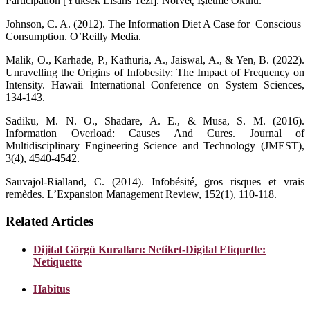
Participation [Yüksek Lisans Tezi]. Norveç İşletme Okulu.
Johnson, C. A. (2012). The Information Diet A Case for Conscious
Consumption. O’Reilly Media.
Malik, O., Karhade, P., Kathuria, A., Jaiswal, A., & Yen, B. (2022).
Unravelling the Origins of Infobesity: The Impact of Frequency on
Intensity. Hawaii International Conference on System Sciences,
134-143.
Sadiku, M. N. O., Shadare, A. E., & Musa, S. M. (2016).
Information Overload: Causes And Cures. Journal of
Multidisciplinary Engineering Science and Technology (JMEST),
3(4), 4540-4542.
Sauvajol-Rialland, C. (2014). Infobésité, gros risques et vrais
remèdes. L’Expansion Management Review, 152(1), 110-118.
Related Articles
Dijital Görgü Kuralları: Netiket-Digital Etiquette:
Netiquette
Habitus