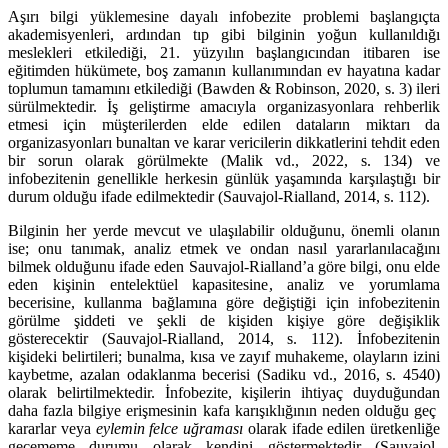
Aşırı bilgi yüklemesine dayalı infobezite problemi başlangıçta
akademisyenleri, ardından tıp gibi bilginin yoğun kullanıldığı
meslekleri etkilediği, 21. yüzyılın başlangıcından itibaren ise
eğitimden hükümete, boş zamanın kullanımından ev hayatına kadar
toplumun tamamını etkilediği (Bawden & Robinson, 2020, s. 3) ileri
sürülmektedir. İş geliştirme amacıyla organizasyonlara rehberlik
etmesi için müşterilerden elde edilen dataların miktarı da
organizasyonları bunaltan ve karar vericilerin dikkatlerini tehdit eden
bir sorun olarak görülmekte (Malik vd., 2022, s. 134) ve
infobezitenin genellikle herkesin günlük yaşamında karşılaştığı bir
durum olduğu ifade edilmektedir (Sauvajol-Rialland, 2014, s. 112).
Bilginin her yerde mevcut ve ulaşılabilir olduğunu, önemli olanın
ise; onu tanımak, analiz etmek ve ondan nasıl yararlanılacağını
bilmek olduğunu ifade eden Sauvajol-Rialland’a göre bilgi, onu elde
eden kişinin entelektüel kapasitesine, analiz ve yorumlama
becerisine, kullanma bağlamına göre değiştiği için infobezitenin
görülme şiddeti ve şekli de kişiden kişiye göre değişiklik
gösterecektir (Sauvajol-Rialland, 2014, s. 112). İnfobezitenin
kişideki belirtileri; bunalma, kısa ve zayıf muhakeme, olayların izini
kaybetme, azalan odaklanma becerisi (Sadiku vd., 2016, s. 4540)
olarak belirtilmektedir. İnfobezite, kişilerin ihtiyaç duyduğundan
daha fazla bilgiye erişmesinin kafa karışıklığının neden olduğu geç
kararlar veya
eylemin felce uğraması
olarak ifade edilen üretkenliğe
geçememe durumu olarak kendini göstermektedir (Sauvajol-