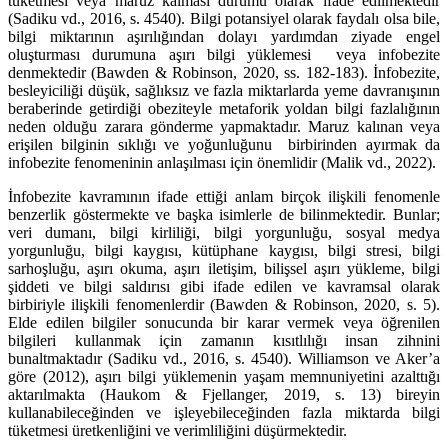
tüketmesi veya maruz kalması durumu olarak ifade edilmektedir
(Sadiku vd., 2016, s. 4540). Bilgi potansiyel olarak faydalı olsa bile,
bilgi miktarının aşırılığından dolayı yardımdan ziyade engel
oluşturması durumuna aşırı bilgi yüklemesi veya infobezite
denmektedir (Bawden & Robinson, 2020, ss. 182-183). İnfobezite,
besleyiciliği düşük, sağlıksız ve fazla miktarlarda yeme davranışının
beraberinde getirdiği obeziteyle metaforik yoldan bilgi fazlalığının
neden olduğu zarara gönderme yapmaktadır. Maruz kalınan veya
erişilen bilginin sıklığı ve yoğunluğunu birbirinden ayırmak da
infobezite fenomeninin anlaşılması için önemlidir (Malik vd., 2022).
İnfobezite kavramının ifade ettiği anlam birçok ilişkili fenomenle
benzerlik göstermekte ve başka isimlerle de bilinmektedir. Bunlar;
veri dumanı, bilgi kirliliği, bilgi yorgunluğu, sosyal medya
yorgunluğu, bilgi kaygısı, kütüphane kaygısı, bilgi stresi, bilgi
sarhoşluğu, aşırı okuma, aşırı iletişim, bilişsel aşırı yükleme, bilgi
şiddeti ve bilgi saldırısı gibi ifade edilen ve kavramsal olarak
birbiriyle ilişkili fenomenlerdir (Bawden & Robinson, 2020, s. 5).
Elde edilen bilgiler sonucunda bir karar vermek veya öğrenilen
bilgileri kullanmak için zamanın kısıtlılığı insan zihnini
bunaltmaktadır (Sadiku vd., 2016, s. 4540). Williamson ve Aker’a
göre (2012), aşırı bilgi yüklemenin yaşam memnuniyetini azalttığı
aktarılmakta (Haukom & Fjellanger, 2019, s. 13) bireyin
kullanabileceğinden ve işleyebileceğinden fazla miktarda bilgi
tüketmesi üretkenliğini ve verimliliğini düşürmektedir.