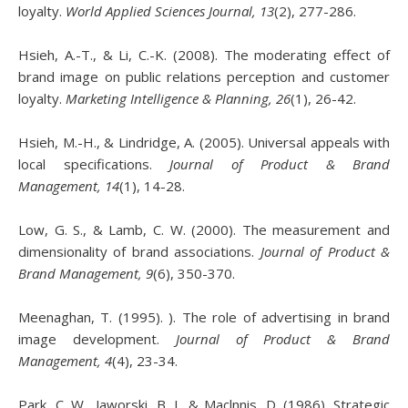
loyalty.
World Applied Sciences Journal, 13
(2), 277-286.
Hsieh, A.-T., & Li, C.-K. (2008). The moderating effect of
brand image on public relations perception and customer
loyalty.
Marketing Intelligence & Planning, 26
(1), 26-42.
Hsieh, M.-H., & Lindridge, A. (2005). Universal appeals with
local specifications.
Journal of Product & Brand
Management, 14
(1), 14-28.
Low, G. S., & Lamb, C. W. (2000). The measurement and
dimensionality of brand associations.
Journal of Product &
Brand Management, 9
(6), 350-370.
Meenaghan, T. (1995). ). The role of advertising in brand
image development.
Journal of Product & Brand
Management, 4
(4), 23-34.
Park, C. W., Jaworski, B. J., & Maclnnis, D. (1986). Strategic