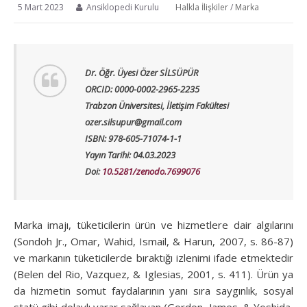
5 Mart 2023
Ansiklopedi Kurulu
Halkla İlişkiler
/
Marka
Dr. Öğr. Üyesi Özer SİLSÜPÜR
ORCID: 0000-0002-2965-2235
Trabzon Üniversitesi, İletişim Fakültesi
ozer.silsupur@gmail.com
ISBN: 978-605-71074-1-1
Yayın Tarihi: 04.03.2023
Doi:
10.5281/zenodo.7699076
Marka imajı, tüketicilerin ürün ve hizmetlere dair algılarını
(Sondoh Jr., Omar, Wahid, Ismail, & Harun, 2007, s. 86-87)
ve markanın tüketicilerde bıraktığı izlenimi ifade etmektedir
(Belen del Rio, Vazquez, & Iglesias, 2001, s. 411). Ürün ya
da hizmetin somut faydalarının yanı sıra saygınlık, sosyal
statü gibi dolaylı yarar sağlayan (Gordon, James, & Yoshida,