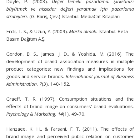
Doyle, P. (2003).
Değer temelli pazarlama: Şirketinizi
büyütmek ve hissedar değeri yaratmak için pazarlama
stratejileri.
(G. Barış, Çev.) İstanbul: MediaCat Kitapları.
Erdil, T. S., & Uzun, Y. (2009).
Marka olmak.
İstanbul: Beta
Basım Dağıtım A.Ş.
Gordon, B. S., James, J. D., & Yoshida, M. (2016). The
development of brand association measures in multiple
product categories: new findings and implications for
goods and service brands.
International Journal of Business
Administration, 7
(3), 140-152.
Graeff, T. R. (1997). Consumption situations and the
effects of brand image on consumers’ brand evaluations.
Psychology & Marketing, 14
(1), 49-70.
Hanzaee, K. H., & Farsani, F. T. (2011). The effects of
brand image and perceived public relation on customer