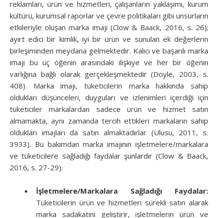
reklamları, ürün ve hizmetleri, çalışanların yaklaşımı, kurum
kültürü, kurumsal raporlar ve çevre politikaları gibi unsurların
etkileriyle oluşan marka imajı (Clow & Baack, 2016, s. 26);
ayırt edici bir kimlik, iyi bir ürün ve sunulan ek değerlerin
birleşiminden meydana gelmektedir. Kalıcı ve başarılı marka
imajı bu üç öğenin arasındaki ilişkiye ve her bir öğenin
varlığına bağlı olarak gerçekleşmektedir (Doyle, 2003, s.
408). Marka imajı, tüketicilerin marka hakkında sahip
oldukları düşünceleri, duyguları ve izlenimleri içerdiği için
tüketiciler markalardan sadece ürün ve hizmet satın
almamakta, aynı zamanda tercih ettikleri markaların sahip
oldukları imajları da satın almaktadırlar (Ulusu, 2011, s.
3933). Bu bakımdan marka imajının işletmelere/markalara
ve tüketicilere sağladığı faydalar şunlardır (Clow & Baack,
2016, s. 27-29):
İşletmelere/Markalara Sağladığı Faydalar:
Tüketicilerin ürün ve hizmetleri sürekli satın alarak
marka sadakatini geliştirir, işletmelerin ürün ve