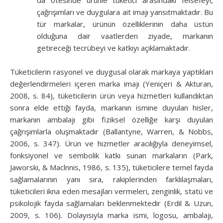
çağrışımları ve duygulara ait imajı yansıtmaktadır. Bu
tür markalar, ürünün özelliklerinin daha üstün
olduğuna dair vaatlerden ziyade, markanın
getireceği tecrübeyi ve katkıyı açıklamaktadır.
Tüketicilerin rasyonel ve duygusal olarak markaya yaptıkları
değerlendirmeleri içeren marka imajı (Yeniçeri & Akturan,
2008, s. 84), tüketicilerin ürün veya hizmetleri kullandıktan
sonra elde ettiği fayda, markanın ismine duyulan hisler,
markanın ambalajı gibi fiziksel özelliğe karşı duyulan
çağrışımlarla oluşmaktadır (Ballantyne, Warren, & Nobbs,
2006, s. 347). Ürün ve hizmetler aracılığıyla deneyimsel,
fonksiyonel ve sembolik katkı sunan markaların (Park,
Jaworski, & Maclnnis, 1986, s. 135), tüketicilere temel fayda
sağlamalarının yanı sıra, rakiplerinden farklılaşmaları,
tüketicileri ikna eden mesajları vermeleri, zenginlik, statü ve
psikolojik fayda sağlamaları beklenmektedir (Erdil & Uzun,
2009, s. 106). Dolayısıyla marka ismi, logosu, ambalajı,