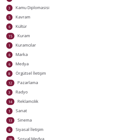
Kamu Diplomasisi
3
Kavram
5
Kültür
6
Kuram
15
Kuramcılar
1
Marka
6
Medya
6
Örgütsel İletişim
8
Pazarlama
12
Radyo
3
Reklamcılık
14
Sanat
1
Sinema
13
Siyasal İletişim
6
Sosyal Medya
28