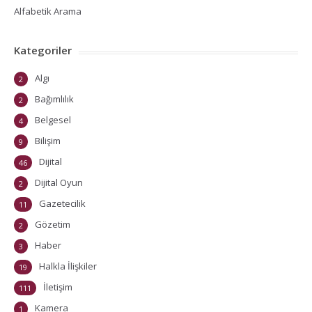
Alfabetik Arama
Kategoriler
Algı
2
Bağımlılık
2
Belgesel
4
Bilişim
9
Dijital
46
Dijital Oyun
2
Gazetecilik
11
Gözetim
2
Haber
3
Halkla İlişkiler
19
İletişim
111
Kamera
1