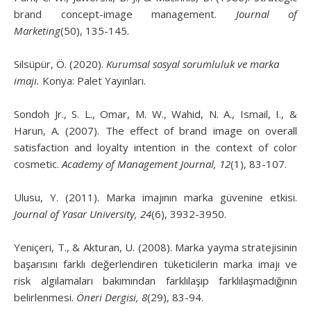
brand concept-image management.
Journal of
Marketing
(50), 135-145.
Silsüpür, Ö. (2020).
Kurumsal sosyal sorumluluk ve marka
imajı.
Konya: Palet Yayınları.
Sondoh Jr., S. L., Omar, M. W., Wahid, N. A., Ismail, I., &
Harun, A. (2007). The effect of brand image on overall
satisfaction and loyalty intention in the context of color
cosmetic.
Academy of Management Journal, 12
(1), 83-107.
Ulusu, Y. (2011). Marka imajının marka güvenine etkisi.
Journal of Yasar University, 24
(6), 3932-3950.
Yeniçeri, T., & Akturan, U. (2008). Marka yayma stratejisinin
başarısını farklı değerlendiren tüketicilerin marka imajı ve
risk algılamaları bakımından farklılaşıp farklılaşmadığının
belirlenmesi.
Öneri Dergisi, 8
(29), 83-94.