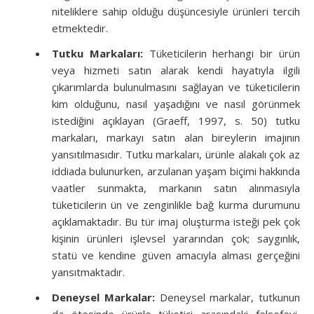
niteliklere sahip olduğu düşüncesiyle ürünleri tercih
etmektedir.
Tutku Markaları:
Tüketicilerin herhangi bir ürün
veya hizmeti satın alarak kendi hayatıyla ilgili
çıkarımlarda bulunulmasını sağlayan ve tüketicilerin
kim olduğunu, nasıl yaşadığını ve nasıl görünmek
istediğini açıklayan (Graeff, 1997, s. 50) tutku
markaları, markayı satın alan bireylerin imajının
yansıtılmasıdır. Tutku markaları, ürünle alakalı çok az
iddiada bulunurken, arzulanan yaşam biçimi hakkında
vaatler sunmakta, markanın satın alınmasıyla
tüketicilerin ün ve zenginlikle bağ kurma durumunu
açıklamaktadır. Bu tür imaj oluşturma isteği pek çok
kişinin ürünleri işlevsel yararından çok; saygınlık,
statü ve kendine güven amacıyla alması gerçeğini
yansıtmaktadır.
Deneysel Markalar:
Deneysel markalar, tutkunun
da ötesinde ürünle tüketici arasındaki felsefeyi,