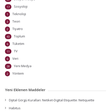
Sosyoloji
17
Teknoloji
1
Teori
3
Tiyatro
2
Toplum
43
Tüketim
6
TV
11
Veri
6
Yeni Medya
28
Yöntem
2
Yeni Eklenen Maddeler
Dijital Görgü Kuralları: Netiket-Digital Etiquette: Netiquette
Habitus