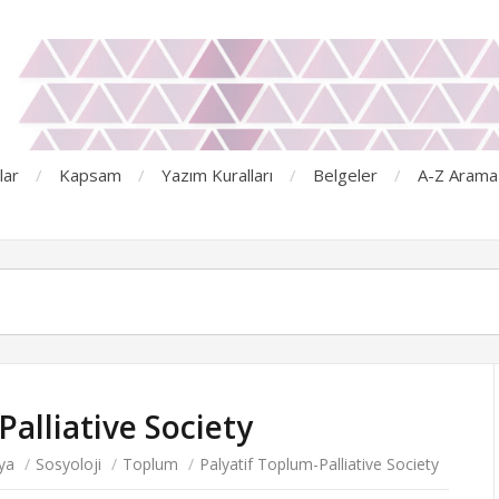
lar
Kapsam
Yazım Kuralları
Belgeler
A-Z Arama
Palliative Society
ya
/
Sosyoloji
/
Toplum
/
Palyatif Toplum-Palliative Society