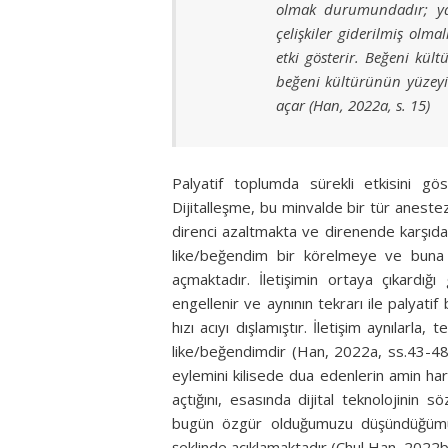
olmak durumundadır; yani
çelişkiler giderilmiş olma
etki gösterir. Beğeni kü
beğeni kültürünün yüzeyi
açar (Han, 2022a, s. 15)
Palyatif toplumda sürekli etkisini gö
Dijitalleşme, bu minvalde bir tür anestez
direnci azaltmakta ve direnende karşıda
like/beğendim bir körelmeye ve buna b
açmaktadır. İletişimin ortaya çıkardığ
engellenir ve aynının tekrarı ile palyatif
hızı acıyı dışlamıştır. İletişim aynılarla, 
like/beğendimdir (Han, 2022a, ss.43-
eylemini kilisede dua edenlerin amin har
açtığını, esasında dijital teknolojinin 
bugün özgür olduğumuzu düşündüğümüz d
şeklinde açıklamaktadır (Chul Han, 2022b,