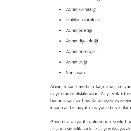
Acının kurnazlığı
Hakikat olarak acı
Acının poetiği
Acının diyalektiği
Acının ontolojisi
Acının etiği
Son insan
Acının, insan hayatının kaçınılmaz ve y
acıyı ölümle ilişkilendirir. Acıyı yok
bunun insanî bir hayatla örtüşemeyeceğini 
insana ait bir hayat olmayacaktır ve olam
Günümüz palyatif toplumunda sonlu hay
akışında şimdilik sadece acıyı yoksayar