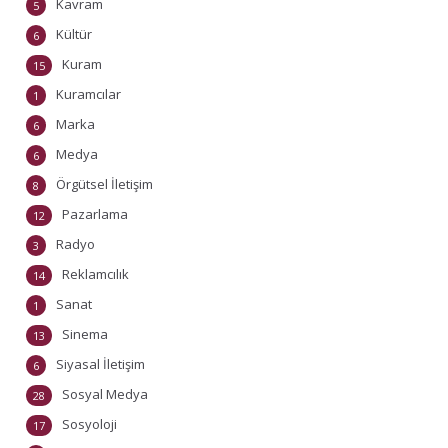
Kavram
5
Kültür
6
Kuram
15
Kuramcılar
1
Marka
6
Medya
6
Örgütsel İletişim
8
Pazarlama
12
Radyo
3
Reklamcılık
14
Sanat
1
Sinema
13
Siyasal İletişim
6
Sosyal Medya
28
Sosyoloji
17