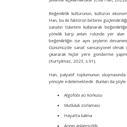
Beğenilirlik kültürünün, kültürün ekonom
Han, bu iki faktörün birbirini güçlendirdiğ
sanatın tüketimi kullanarak beğenilirli
yönelik karşı anlatı rolünde yer alan a
beğenilirliğin ise aynı şeylerin devamı
Günümüzde sanat sansasyonel olmak uğru
çıkararak hiçbir yere gönderme yap
(Kurtyılmaz, 2023, s.91).
Han, palyatif toplumunun oluşmasında 
yönüyle irdelemektedir. Bunları da şöyle 
Algofobi acı korkusu
Mutluluk zorlaması
Hayatta kalma
Acının anlamsızlığı