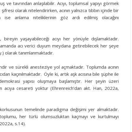
ruş ve tavrından anlaşılabilir. Acıyı, toplumsal yapıyı görmek
şifresi olarak nitelendirirken, acının yalnızca tıbbın içinde bir
ise anlama niteliklerinin göz ardı edilmiş olacağını
 bireyin yaşayabileceği acıyı her yönüyle dışlamaktadır.
 zamanda acı verici duyum meydana getirebilecek her şeye
t.y.) olarak tanımlanmaktadır.
dir ve sürekli anesteziye yol açmaktadır. Toplumda acının
ıdan kaçınılmaktadır. Öyle ki, artık aşk acısına bile şüphe ile
f demokrasi yapısı oluşmaya başlamıştır. Her şeyin üzeri
etin acıya cesareti yoktur (Ehrenreich’dan akt. Han, 2022a,
 korkusunun temelinde paradigma değişimi yer almaktadır.
k toplumu, her türlü olumsuzluktan kaçmayı ve kurtulmayı
2022a, s.14).