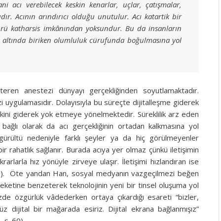
 acı verebilecek keskin kenarlar, uçlar, çatışmalar,
lıdır. Acının arındırıcı olduğu unutulur. Acı katartik bir
ltürü katharsis imkânından yoksundur. Bu da insanların
 altında biriken olumluluk cürufunda boğulmasına yol
steren anestezi dünyayı gerçekliğinden soyutlamaktadır.
i uygulamasıdır. Dolayısıyla bu süreçte dijitalleşme giderek
kini giderek yok etmeye yönelmektedir. Süreklilik arz eden
ağlı olarak da acı gerçekliğinin ortadan kalkmasına yol
ı gürültü nedeniyle farklı şeyler ya da hiç görülmeyenler
 bir rahatlık sağlanır. Burada acıya yer olmaz çünkü iletişimin
tekrarlarla hız yönüyle zirveye ulaşır. İletişimi hızlandıran ise
48). Öte yandan Han, sosyal medyanın vazgeçilmezi beğen
eketine benzeterek teknolojinin yeni bir tinsel oluşuma yol
sözde özgürlük vâdederken ortaya çıkardığı esareti “bizler,
ijital bir mağarada esiriz. Dijital ekrana bağlanmışız”
 s. 60).