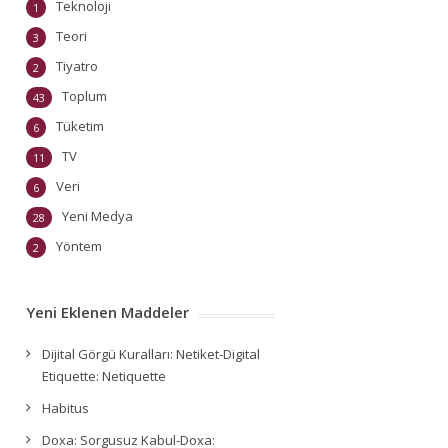
Teknoloji
1
Teori
3
Tiyatro
2
Toplum
43
Tüketim
6
TV
11
Veri
6
Yeni Medya
28
Yöntem
2
Yeni Eklenen Maddeler
Dijital Görgü Kuralları: Netiket-Digital
Etiquette: Netiquette
Habitus
Doxa: Sorgusuz Kabul-Doxa: