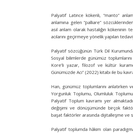
Palyatif Latince kökenli, “manto” anl
anlamına gelen “palliare” sözcüklerinden 
asıl anlam olarak hastalığın kökeninin t
acılarını geçirmeye yönelik yapılan tedav
Palyatif sözcüğünün Türk Dil Kurumundak
Sosyal bilimlerde günümüz toplumlarını 
Kore’li yazar, filozof ve kültür kura
Günümüzde Acı” (2022) kitabı ile bu kav
Han, günümüz toplumlarını anlatırken ve 
Yorgunluk Toplumu, Olumluluk Toplumu
Palyatif Toplum kavramı yer almaktad
değişimi ve dönüşümünde birçok faktö
başat faktörler arasında dijitalleşme ve
Palyatif toplumda hâkim olan paradigm