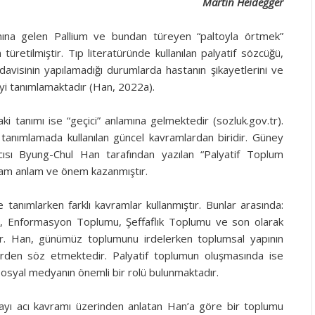
Martin Heidegger
amına gelen Pallium ve bundan türeyen “paltoyla örtmek”
türetilmiştir. Tıp literatüründe kullanılan palyatif sözcüğü,
edavisinin yapılamadığı durumlarda hastanın şikayetlerini ve
iyi tanımlamaktadır (Han, 2022a).
i tanımı ise “geçici” anlamına gelmektedir (sozluk.gov.tr).
tanımlamada kullanılan güncel kavramlardan biridir. Güney
mcısı Byung-Chul Han tarafından yazılan “Palyatif Toplum
ram anlam ve önem kazanmıştır.
tanımlarken farklı kavramlar kullanmıştır. Bunlar arasında:
, Enformasyon Toplumu, Şeffaflık Toplumu ve son olarak
ır. Han, günümüz toplumunu irdelerken toplumsal yapının
rden söz etmektedir. Palyatif toplumun oluşmasında ise
 sosyal medyanın önemli bir rolü bulunmaktadır.
ayı acı kavramı üzerinden anlatan Han’a göre bir toplumu