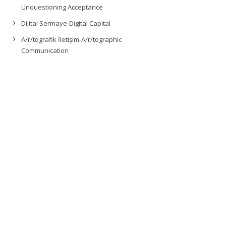
Unquestioning Acceptance
Dijital Sermaye-Digital Capital
A/r/tografik İletişim-A/r/tographic
Communication