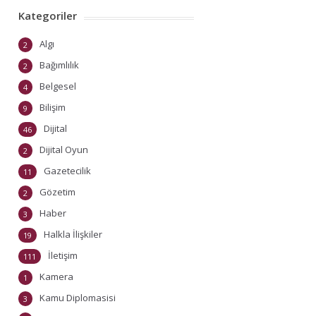
Kategoriler
Algı
2
Bağımlılık
2
Belgesel
4
Bilişim
9
Dijital
46
Dijital Oyun
2
Gazetecilik
11
Gözetim
2
Haber
3
Halkla İlişkiler
19
İletişim
111
Kamera
1
Kamu Diplomasisi
3