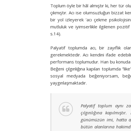
Toplum öyle bir hâl almıştır ki, her tür 
çıkmıştır. Acı ise olumsuzluğun bizzat ke
bir yol izleyerek ‘acı çekme psikolojisini
mutluluk ve iyimserlikle ilgilenen poziti
s.14).
Palyatif toplumda acı, bir zayıflık 
gerekmektedir. Acı kendini ifade edebil
performans toplumudur. Han bu konuda p
Beğeni çılgınlığına kapılan toplumda “lik
sosyal medyada beğeniyorsam, beğen
yaygınlaşmaktadır.
Palyatif toplum aynı 
çılgınlığına kapılmıştır
günümüzün imi, hatta ağr
bütün alanlarına hakimdi