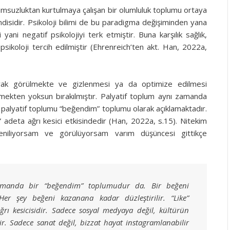
olumsuzluktan kurtulmaya çalışan bir olumluluk toplumu ortaya
ndisidir. Psikoloji bilimi de bu paradigma değişiminden yana
 yani negatif psikolojiyi terk etmiştir. Buna karşılık sağlık,
f psikoloji tercih edilmiştir (Ehrenreich’ten akt. Han, 2022a,
olarak görülmekte ve gizlenmesi ya da optimize edilmesi
mekten yoksun bırakılmıştır. Palyatif toplum aynı zamanda
alyatif toplumu “beğendim” toplumu olarak açıklamaktadır.
e” adeta ağrı kesici etkisindedir (Han, 2022a, s.15). Nitekim
iliyorsam ve görülüyorsam varım düşüncesi gittikçe
zamanda bir “beğendim” toplumudur da. Bir beğeni
. Her şey beğeni kazanana kadar düzleştirilir. “Like”
ı kesicisidir. Sadece sosyal medyaya değil, kültürün
r. Sadece sanat değil, bizzat hayat instagramlanabilir