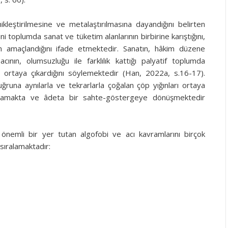
ikleştirilmesine ve metalaştırılmasına dayandığını belirten
ini toplumda sanat ve tüketim alanlarının birbirine karıştığını,
ğin amaçlandığını ifade etmektedir. Sanatın, hâkim düzene
cının, olumsuzluğu ile farklılık kattığı palyatif toplumda
nı ortaya çıkardığını söylemektedir (Han, 2022a, s.16-17).
na aynılarla ve tekrarlarla çoğalan çöp yığınları ortaya
mamakta ve âdeta bir sahte-göstergeye dönüşmektedir
önemli bir yer tutan algofobi ve acı kavramlarını birçok
sıralamaktadır: