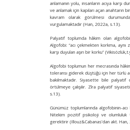
anlamanın yolu, insanların acıya karşı du
ve anlamak için kapıları açan anahtarın bir 
kavram olarak görülmesi durumunda 
vurgulamaktadır (Han, 2022a, s.13).
Palyatif toplumda hâkim olan algofobi,
Algofobi: “acı çekmekten korkma, aynı
karşı duyulan aşırı bir korku” (Vikisözlük,
Algofobi toplumun her mecrasında hâkim
toleransı giderek düştüğü için her türlü ac
bakılmaktadır. Siyasette bile palyati
örtülmeye çalışılır. Zîra palyatif siyas
s.13).
Günümüz toplumlarında algofobinin-acı
Nitekim pozitif psikoloji ve olumlulu
gerektirir (Illouz&Cabanas’dan akt. Han, 