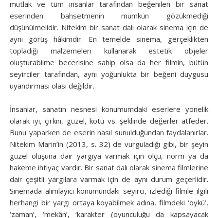
mutlak ve tüm insanlar tarafından beğenilen bir sanat
eserinden bahsetmenin mümkün gözükmediği
düşünülmelidir. Nitekim bir sanat dalı olarak sinema için de
aynı görüş hâkimdir. En temelde sinema, gerçeklikten
topladığı malzemeleri kullanarak estetik objeler
oluşturabilme becerisine sahip olsa da her filmin, bütün
seyirciler tarafından, aynı yoğunlukta bir beğeni duygusu
uyandırması olası değildir.
İnsanlar, sanatın nesnesi konumumdaki eserlere yönelik
olarak iyi, çirkin, güzel, kötü vs. şeklinde değerler atfe­der.
Bunu yaparken de eserin nasıl sunulduğundan faydalanırlar.
Nitekim Marin’in (2013, s. 32) de vurguladığı gibi, bir şeyin
güzel oluşuna dair yargıya varmak için ölçü, norm ya da
hakeme ihtiyaç vardır. Bir sanat dalı olarak sinema filmlerine
dair çeşitli yargılara varmak için de aynı durum geçerlidir.
Sinemada alımlayıcı konumundaki seyirci, izlediği filmle ilgili
herhangi bir yargı ortaya koyabilmek adına, filmdeki ‘öykü’,
‘zaman’, ‘mekân’, ‘karakter (oyunculuğu da kapsayacak