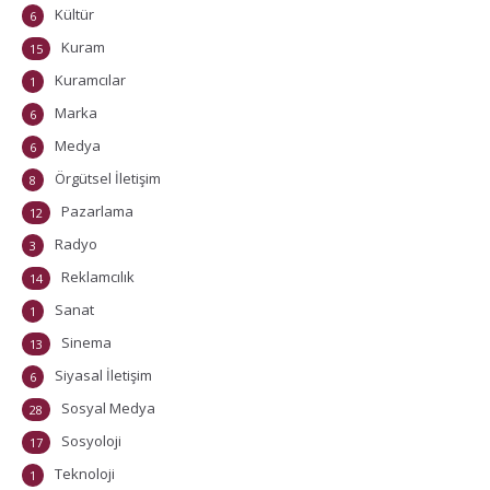
Kültür
6
Kuram
15
Kuramcılar
1
Marka
6
Medya
6
Örgütsel İletişim
8
Pazarlama
12
Radyo
3
Reklamcılık
14
Sanat
1
Sinema
13
Siyasal İletişim
6
Sosyal Medya
28
Sosyoloji
17
Teknoloji
1