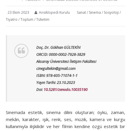
23 Ekim 2023
Ansiklopedi Kurulu
Sanat
/
Sinema
/
Sosyoloji
/
Tiyatro
/
Toplum
/
Tüketim
Doç. Dr. Gökhan GÜLTEKİN
ORCID: 0000-0002-7928-3829
Aksaray Üniversitesi İletişim Fakültesi
cinegultekin@gmail.com
ISBN: 978-605-71074-1-1
Yayın Tarihi: 23.10.2023
Doi:
10.5281/zenodo.10035190
Sinemada estetik, sinema dilini oluşturan; öykü, zaman,
mekân, karakter, ışık, renk, ses, müzik, kamera ve kurgu
kullanımıyla ilişkilidir ve her filmin kendine özgü estetik bir