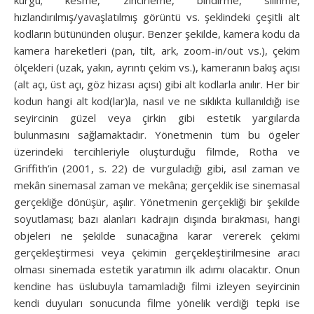
hızlandırılmış/yavaşlatılmış görüntü vs. şeklindeki çeşitli alt
kodların bütününden oluşur. Benzer şekilde, kamera kodu da
kamera hareketleri (pan, tilt, ark, zoom-in/out vs.), çekim
ölçekleri (uzak, yakın, ayrıntı çekim vs.), kameranın bakış açısı
(alt açı, üst açı, göz hizası açısı) gibi alt kodlarla anılır. Her bir
kodun hangi alt kod(lar)la, nasıl ve ne sıklıkta kullanıldığı ise
seyircinin güzel veya çirkin gibi estetik yargılarda
bulunmasını sağlamaktadır. Yönetmenin tüm bu ögeler
üzerindeki tercihleriyle oluşturduğu filmde, Rotha ve
Griffith’in (2001, s. 22) de vurguladığı gibi, asıl zaman ve
mekân sinemasal zaman ve mekâna; gerçeklik ise sinemasal
ger­çekliğe dönüşür, aşılır. Yönetmenin gerçekliği bir şekilde
soyutlaması; bazı alanları kadrajın dışında bırakması, hangi
objeleri ne şekilde sunacağına karar vererek çekimi
gerçekleştirmesi veya çekimin gerçekleştirilmesine aracı
olması sinemada estetik yaratımın ilk adımı olacaktır. Onun
kendine has üslubuyla tamamladığı filmi izleyen seyircinin
kendi duyuları sonucunda filme yönelik verdiği tepki ise