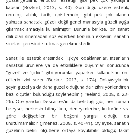
kapsar (Bozkurt, 2013, s. 40). Görüldüğü üzere estetik;
ontoloji, ahlak, tarih, epistemoloji gibi pek çok alanda
yalnızca sanattaki güzeli değil genel manasıyla güzeli açığa
çıkarmak amacıyla kullanılmıştır. Bununla birlikte, bir sanat
dalı olan sinemadan söz ederken konunun eksenini sanatın
sınırları içeresinde tutmak gerekmektedir.
Sanat ile estetik arasındaki ilişkiye odaklananlar, insanların
sanatsal ürünlere ya da etkinliklere duyumları sonucunda
“güzel” ve “çirkin” gibi yorumlar yaparken kullandıkları ön­
cüllerin izini sürer (Becker, 2013, s. 174). Dolayısıyla bir
şeyin güzel ya da daha güzel olduğuna dair zihni yönlendiren
bazı ölçütler bulunduğu söylenebilir (Freeland, 2008, s. 23-
26). Öte yandan Descartes’ın da belirttiği gibi, her zaman
bi­reysel; herkesin bilinçaltına, deneyimlerine, kültürüne vs.
göre değişebilen bir beğeni yargısı olduğu da
unutulmamalıdır (Jimenez, 2008, s. 40-41). Öyleyse, sanatın
güzelinin belirli ölçütlerle ortaya koyulabilir olduğu; fakat