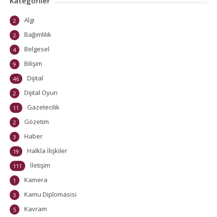
Kategoriler
Algı
2
Bağımlılık
2
Belgesel
4
Bilişim
9
Dijital
46
Dijital Oyun
2
Gazetecilik
11
Gözetim
2
Haber
3
Halkla İlişkiler
19
İletişim
111
Kamera
1
Kamu Diplomasisi
3
Kavram
5