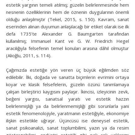
estetik yargının temeli atılmış; güzelin belirlenmesinde hem
nesnenin özelliklerinin hem de öznenin duygularının önemli
olduğu anlaşılmıştır (Tekel, 2015, s. 150). Kavram, sanat
eserinden alınan duyumun anlaşılacağı bir etiket olarak ise ilk
defa 1735’te Alexander G. Baumgarten tarafından
kullanılmış; Immanuel Kant ve G. W. Friedrich Hegel
aracılığıyla felsefenin temel konuları arasına dâhil olmuştur
(Alioğlu, 2011, s. 114).
Çağımızda estetiğe yön veren üç büyük eğilimden söz
edilebilir. İlki, doğada ve sanatta biçimlerin evrimini ortaya
koyar ve klasik felsefelerin, güzelin özünü tanımlamaya
çalışan birleştirici kaygısını paylaşır. İkincisi, izleyicinin zevk,
beğeni yargısı, sanatsal yaratı ve estetik hazzın
belirlenmişliği ya da belirlenmemişliği gibi sorunlarla yani
estetik fenomenolojiyle, yaratmanın estetiğiyle, ekonomiye
ilişkin estetikle uğraşır. Üçüncüsü ise deneysel estetik,
sanat psikoanalizi, sanat toplumbilimi, yazın ya da resim
göstergebilimi, endüstri estetiği gibi pek çok yaklaşımı