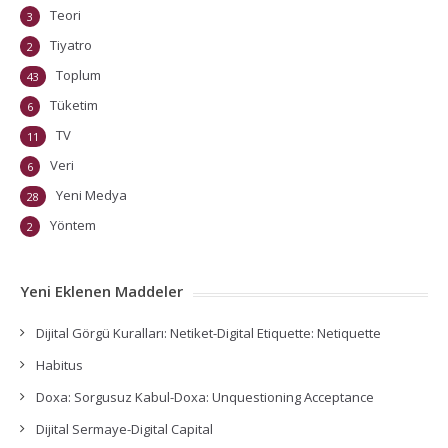
Teori
3
Tiyatro
2
Toplum
43
Tüketim
6
TV
11
Veri
6
Yeni Medya
28
Yöntem
2
Yeni Eklenen Maddeler
Dijital Görgü Kuralları: Netiket-Digital Etiquette: Netiquette
Habitus
Doxa: Sorgusuz Kabul-Doxa: Unquestioning Acceptance
Dijital Sermaye-Digital Capital