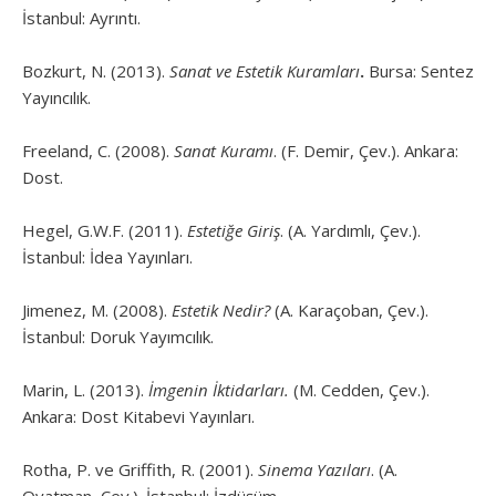
İstanbul: Ayrıntı.
Bozkurt, N. (2013).
Sanat ve Estetik Kuramları
.
Bursa: Sentez
Yayıncılık.
Freeland, C. (2008).
Sanat Kuramı
. (F. Demir, Çev.). Ankara:
Dost.
Hegel, G.W.F. (2011).
Estetiğe Giriş
. (A. Yardımlı, Çev.).
İstanbul: İdea Yayınları.
Jimenez, M. (2008).
Estetik Nedir?
(A. Karaçoban, Çev.).
İstanbul: Doruk Yayımcılık.
Marin, L. (2013).
İmgenin İktidarları.
(M. Cedden, Çev.).
Ankara: Dost Kitabevi Yayınları.
Rotha, P. ve Griffith, R. (2001).
Sinema Yazıları
. (A.
Ovatman, Çev.). İstanbul: İzdüşüm.