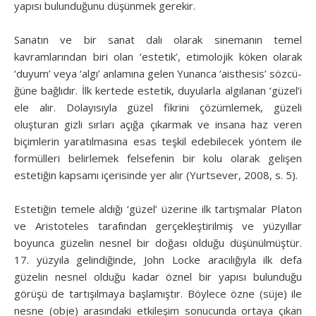
yapısı bulunduğunu düşünmek gerekir.
Sanatın ve bir sanat dalı olarak sinemanın temel
kavramlarından biri olan ‘estetik’, etimolojik köken olarak
‘duyum’ veya ‘algı’ anlamına gelen Yunanca ‘aisthesis’ sözcü­
ğüne bağlıdır. İlk kertede estetik, duyularla algılanan ‘güzel’i
ele alır. Dolayısıyla güzel fikrini çözümlemek, güzeli
oluşturan gizli sırları açığa çıkarmak ve insana haz veren
biçimlerin yaratılmasına esas teşkil edebilecek yöntem ile
formülleri belirlemek felsefenin bir kolu olarak gelişen
estetiğin kapsamı içerisinde yer alır (Yurtsever, 2008, s. 5).
Estetiğin temele aldığı ‘güzel’ üzerine ilk tartışmalar Platon
ve Aristoteles tarafından gerçekleştirilmiş ve yüzyıllar
boyunca güzelin nesnel bir doğası olduğu düşünülmüştür.
17. yüzyıla gelindiğinde, John Locke aracılığıyla ilk defa
güzelin nesnel olduğu kadar öznel bir yapısı bulunduğu
görüşü de tartışılmaya başlamıştır. Böylece özne (süje) ile
nesne (obje) arasındaki etkileşim sonucunda ortaya çıkan