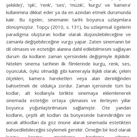
şekilde)’, ‘ışık’, ‘renk’, ‘ses’, ‘müzik’, ‘kurgu’ ve ‘kamera’
kullanımına dikkat eder ya da en azından etmek durumunda
kalır. Bu ögeler, sinemanın tarihi boyunca uzlaşımlara
dönüşmüştür. Top­çu (2010, s. 131), bu uzlaşımsal ögelerin
paradigma oluşturan kodlar olarak düşünülebileceğine ve
zamanla değişebileceğine vurgu ya­par. Zaten sinemanın bir
dil olmasını ve estetiğin alanına dahil edilebilmesini sağlayan
durum da kodların zaman içerisindeki değişimiyle ilişkilidir.
Nitekim sinema tarihinin ilk filmlerinde kurgu, renk, ses,
oyunculuk, öykü olmadığı gibi kamerayla ilişkili olarak; çekim
ölçekleri, kamera hareketleri veya alan derinliğinden
bahsetmek de oldukça zordur. Zaman içerisinde tüm bu
kodlar, alt kodlarıyla birlikte sinemaya eklemlenerek
sinemada estetiğin ortaya çıkmasını ve ilerleyen yıllar
boyunca yoğunlaştırılmasını sağlamıştır. Öte yandan
kodların, çeşitli alt kodları da bünyesinde barındırdığını ve
ancak altkodları da göz önüne alarak sinemada estetikten
bahsedilebileceğini söylemek gerekir. Örneğin bir kod olarak
kurgu; kesme, zincirleme, bindirme, silinme,