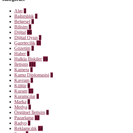
Algı
2
Bağımlılık
2
Belgesel
4
Bilişim
9
Dijital
46
Dijital Oyun
2
Gazetecilik
11
Gözetim
2
Haber
3
Halkla İlişkiler
19
İletişim
111
Kamera
1
Kamu Diplomasisi
3
Kavram
5
Kültür
6
Kuram
15
Kuramcılar
1
Marka
6
Medya
6
Örgütsel İletişim
8
Pazarlama
12
Radyo
3
Reklamcılık
14