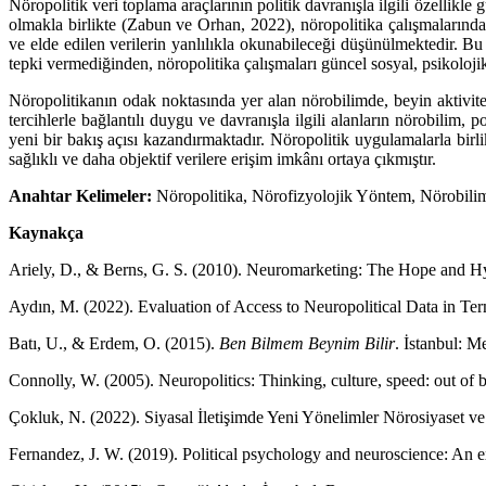
Nöropolitik veri toplama araçlarının politik davranışla ilgili özellikle
olmakla birlikte (Zabun ve Orhan, 2022), nöropolitika çalışmalarında 
ve elde edilen verilerin yanlılıkla okunabileceği düşünülmektedir. 
tepki vermediğinden, nöropolitika çalışmaları güncel sosyal, psikoloji
Nöropolitikanın odak noktasında yer alan nörobilimde, beyin aktivites
tercihlerle bağlantılı duygu ve davranışla ilgili alanların nörobilim,
yeni bir bakış açısı kazandırmaktadır. Nöropolitik uygulamalarla birl
sağlıklı ve daha objektif verilere erişim imkânı ortaya çıkmıştır.
Anahtar Kelimeler:
Nöropolitika, Nörofizyolojik Yöntem, Nörobili
Kaynakça
Ariely, D., & Berns, G. S. (2010). Neuromarketing: The Hope and 
Aydın, M. (2022). Evaluation of Access to Neuropolitical Data in Term
Batı, U., & Erdem, O. (2015).
Ben Bilmem Beynim Bilir
. İstanbul: M
Connolly, W. (2005). Neuropolitics: Thinking, culture, speed: out o
Çokluk, N. (2022). Siyasal İletişimde Yeni Yönelimler Nörosiyaset 
Fernandez, J. W. (2019). Political psychology and neuroscience: An 