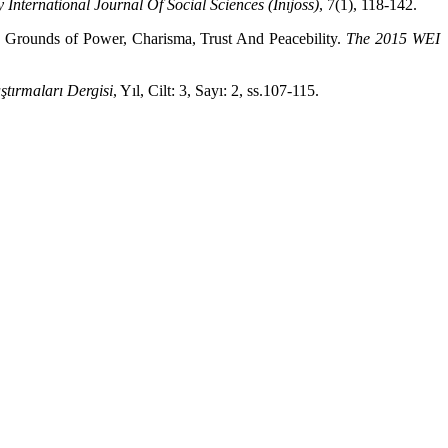
 International Journal Of Social Sciences (Inıjoss)
, 7(1), 118-142.
e Grounds of Power, Charisma, Trust And Peacebility.
The 2015 WEI
tırmaları Dergisi
, Yıl, Cilt: 3, Sayı: 2, ss.107-115.