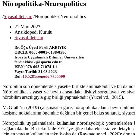
Nöropolitika-Neuropolitics
/
Siyasal İletişim
/
Nöropolitika-Neuropolitics
21 Mart 2023
Ansiklopedi Kurulu
Siyasal İletişim
Dr. Öğr. Üyesi Ferdi AKBIYIK
ORCID: 0000-0001-6138-0586
Isparta Uygulamalı Bilimler Üniversitesi
ferdiakbiyik@isparta.edu.tr
ISBN: 978-605-71074-1-1
Yayın Tarihi: 21.03.2023
Doi:
10.5281/zenodo.7755590
Nörobilim son dönemlerde siyasetle birlikte anılmaktadır ve bu da nö
Nöropolitika, siyaset ve beyin arasındaki ilişkiyi sorgulayan ve siyas
nörobilim aracılığıyla güç birliği yapmaktadır (Yücel vd., 2015).
McGrath’ın (2019) çalışmasına göre, nöropolitika alanı, beyin bilimini
kesişme noktalarının önemine değinen bir genel bakış sunarak, siyaset 
Nöropolitik uygulamalarda kullanılan nörofizyolojik yöntemlerden b
sağlamaktadır. Bu teknik ile EEG’ye göre daha eksiksiz ve detaylı so
için en yaygın kullanılan teknik olsa da (Rawnaque vd., 2020); donan