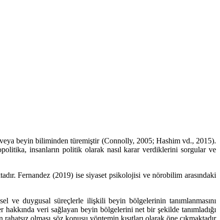
 veya beyin biliminden türemiştir (Connolly, 2005; Hashim vd., 2015).
olitika, insanların politik olarak nasıl karar verdiklerini sorgular ve
tadır. Fernandez (2019) ise siyaset psikolojisi ve nörobilim arasındaki
l ve duygusal süreçlerle ilişkili beyin bölgelerinin tanımlanmasını
 hakkında veri sağlayan beyin bölgelerini net bir şekilde tanımladığı
 rahatsız olması söz konusu yöntemin kısıtları olarak öne çıkmaktadır