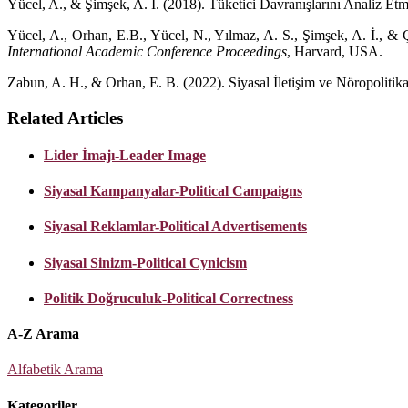
Yücel, A., & Şimşek, A. İ. (2018). Tüketici Davranışlarını Analiz 
Yücel, A., Orhan, E.B., Yücel, N., Yılmaz, A. S., Şimşek, A. İ., 
International Academic Conference Proceedings
, Harvard, USA.
Zabun, A. H., & Orhan, E. B. (2022). Siyasal İletişim ve Nöropolitik
Related Articles
Lider İmajı-Leader Image
Siyasal Kampanyalar-Political Campaigns
Siyasal Reklamlar-Political Advertisements
Siyasal Sinizm-Political Cynicism
Politik Doğruculuk-Political Correctness
A-Z Arama
Alfabetik Arama
Kategoriler