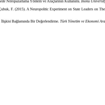
Etmede Nöropazarlama Yöntem ve Araçlarının Kullanımı.
İnönü University
& Çubuk, F. (2015). A Neuropolitic Experiment on State Leaders on Th
a İlişkisi Bağlamında Bir Değerlendirme.
Türk Yönetim ve Ekonomi Araş