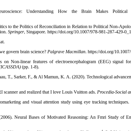
Neuroscience: Understanding How the Brain Makes Political
cs to the Politics of Reconciliation in Relation to Political Non-Apol
tion.
Springer
, Singapore.
https://doi.org/10.1007/978-981-287-429-0_1
at.
 we govern brain science?
Palgrave Macmillan
. https://doi.org/10.100
s on Non-linear features of electroencephalogram (EEG) signal fo
s (ICASSDA)
(pp. 1-8).
au, T., Sarker, F., & Al Mamun, K. A. (2020). Technological advancem
 scanner and realized that I love Louis Vuitton ads.
Procedia-Social a
marketing and visual attention study using eye tracking techniques
 (2006). Neural Bases of Motivated Reasoning: An Fmri Study of Em