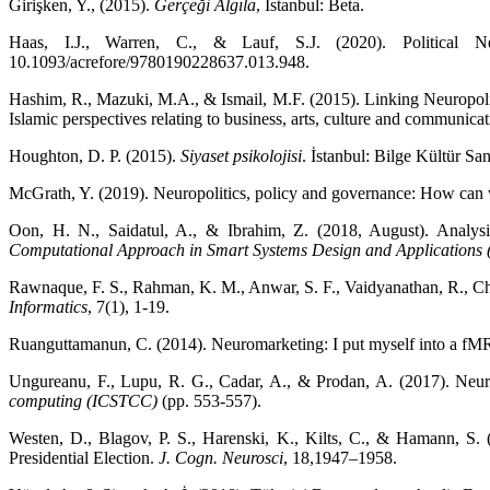
Girişken, Y., (2015).
Gerçeği Algıla
, İstanbul: Beta.
Haas, I.J., Warren, C., & Lauf, S.J. (2020). Political 
10.1093/acrefore/9780190228637.013.948.
Hashim, R., Mazuki, M.A., & Ismail, M.F. (2015). Linking Neuropoliti
Islamic perspectives relating to business, arts, culture and communica
Houghton, D. P. (2015).
Siyaset psikolojisi
. İstanbul: Bilge Kültür San
McGrath, Y. (2019). Neuropolitics, policy and governance: How can
Oon, H. N., Saidatul, A., & Ibrahim, Z. (2018, August). Analysi
Computational Approach in Smart Systems Design and Application
Rawnaque, F. S., Rahman, K. M., Anwar, S. F., Vaidyanathan, R., Ch
Informatics
, 7(1), 1-19.
Ruanguttamanun, C. (2014). Neuromarketing: I put myself into a fMRI
Ungureanu, F., Lupu, R. G., Cadar, A., & Prodan, A. (2017). Neuro
computing (ICSTCC)
(pp. 553-557).
Westen, D., Blagov, P. S., Harenski, K., Kilts, C., & Hamann, S.
Presidential Election.
J. Cogn. Neurosci
, 18,1947–1958.