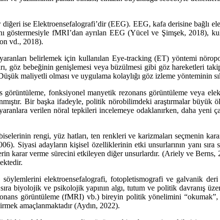
iğeri ise Elektroensefalografi’dir (EEG). EEG, kafa derisine bağlı elekt
rını göstermesiyle fMRI’dan ayrılan EEG (Yücel ve Şimşek, 2018), ku
on vd., 2018).
uyaranları belirlemek için kullanılan Eye-tracking (ET) yöntemi nörop
rı, göz bebeğinin genişlemesi veya büzülmesi gibi göz hareketleri takip
Düşük maliyetli olması ve uygulama kolaylığı göz izleme yönteminin sık
ns görüntüleme, fonksiyonel manyetik rezonans görüntüleme veya elek
ıştır. Bir başka ifadeyle, politik nörobilimdeki araştırmalar büyük ölçü
yaranlara verilen nöral tepkileri incelemeye odaklanırken, daha yeni ç
elbiselerinin rengi, yüz hatları, ten renkleri ve karizmaları seçmenin ka
6). Siyasi adayların kişisel özelliklerinin etki unsurlarının yanı sıra 
in karar verme sürecini etkileyen diğer unsurlardır. (Ariely ve Berns, 2
ektedir.
e söylemlerini elektroensefalografi, fotopletismografi ve galvanik deri
ıra biyolojik ve psikolojik yapının algı, tutum ve politik davranış üz
nans görüntüleme (fMRI) vb.) bireyin politik yönelimini “okumak”, iki 
ndirmek amaçlanmaktadır (Aydın, 2022).