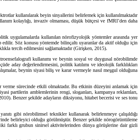
rotlar kullanılarak beyin sinyallerini belirlemek için kullanılmaktadır
llanım kolaylığı, invaziv olmaması, düşük bütçesi ve fMRI’den daha
olitik uygulamalarda kullanılan nörofizyolojik yöntemler arasında yer
 edilir. Söz konusu yöntemde bilinçaltı uyaranlar da aktif olduğu için
lıkla tercih edilmesini sağlamaktadır (Girişken, 2015).
troensefalografi kullanımı ve beynin sosyal ve duygusal nörobilimde
de aday değerlendirmesini, politik katılımı ve ideolojik farklılıkları
alışmalar, beynin siyasi biliş ve karar vermeyle nasıl meşgul olduğuna
rar verme sürecinde etkili olmaktadır. Bu etkinin düzeyini anlamak için
siyasi partilerin amblemlerinin rengi, sloganları, kampanya reklamları,
010). Benzer şekilde adayların diksiyonu, hitabet becerisi ve ses tonu
 yanıtı gibi nörobilimsel teknikler kullanarak belirlenmeye çalışıldığı
erinde belirleyici olduğu görülmüştür. Benzer şekilde nörogörüntüleme
farklı grubun sinirsel aktivitelerinden dünya görüşlerine dair gizli