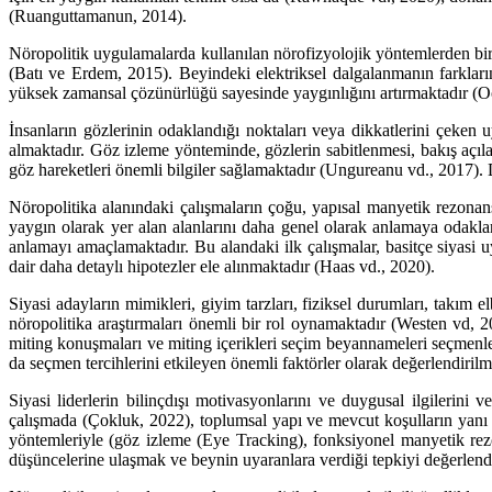
(Ruanguttamanun, 2014).
Nöropolitik uygulamalarda kullanılan nörofizyolojik yöntemlerden bir d
(Batı ve Erdem, 2015). Beyindeki elektriksel dalgalanmanın farkla
yüksek zamansal çözünürlüğü sayesinde yaygınlığını artırmaktadır (O
İnsanların gözlerinin odaklandığı noktaları veya dikkatlerini çeken 
almaktadır. Göz izleme yönteminde, gözlerin sabitlenmesi, bakış açıla
göz hareketleri önemli bilgiler sağlamaktadır (Ungureanu vd., 2017). 
Nöropolitika alanındaki çalışmaların çoğu, yapısal manyetik rezona
yaygın olarak yer alan alanlarını daha genel olarak anlamaya odaklanm
anlamayı amaçlamaktadır. Bu alandaki ilk çalışmalar, basitçe siyasi u
dair daha detaylı hipotezler ele alınmaktadır (Haas vd., 2020).
Siyasi adayların mimikleri, giyim tarzları, fiziksel durumları, takım 
nöropolitika araştırmaları önemli bir rol oynamaktadır (Westen vd, 200
miting konuşmaları ve miting içerikleri seçim beyannameleri seçmenler
da seçmen tercihlerini etkileyen önemli faktörler olarak değerlendirilm
Siyasi liderlerin bilinçdışı motivasyonlarını ve duygusal ilgilerini v
çalışmada (Çokluk, 2022), toplumsal yapı ve mevcut koşulların yanı s
yöntemleriyle (göz izleme (Eye Tracking), fonksiyonel manyetik rezo
düşüncelerine ulaşmak ve beynin uyaranlara verdiği tepkiyi değerle