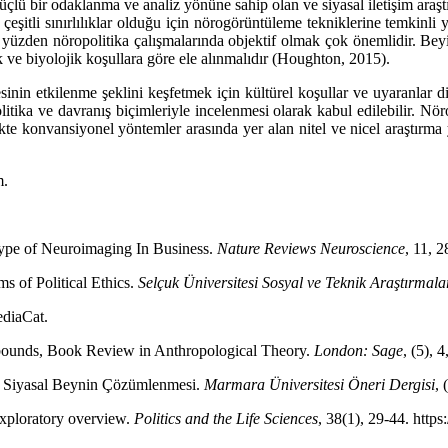
 güçlü bir odaklanma ve analiz yönüne sahip olan ve siyasal iletişim araşt
çeşitli sınırlılıklar olduğu için nörogörüntüleme tekniklerine temkinl
Bu yüzden nöropolitika çalışmalarında objektif olmak çok önemlidir. B
k ve biyolojik koşullara göre ele alınmalıdır (Houghton, 2015).
inin etkilenme şeklini keşfetmek için kültürel koşullar ve uyaranlar d
 politika ve davranış biçimleriyle incelenmesi olarak kabul edilebilir.
ikte konvansiyonel yöntemler arasında yer alan nitel ve nicel araştırma
m.
Hype of Neuroimaging In Business.
Nature Reviews Neuroscience
, 11, 
s of Political Ethics.
Selçuk Üniversitesi Sosyal ve Teknik Araştırma
ediaCat.
f bounds, Book Review in Anthropological Theory.
London: Sage
, (5), 
ve Siyasal Beynin Çözümlenmesi.
Marmara Üniversitesi Öneri Dergisi
,
exploratory overview.
Politics and the Life Sciences
, 38(1), 29-44. https