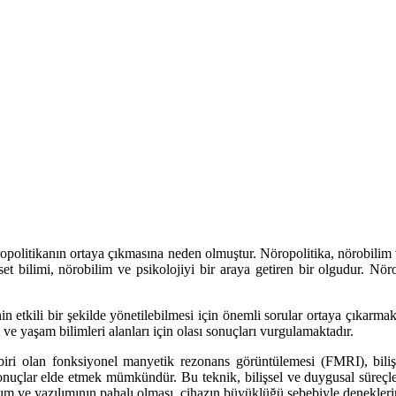
ropolitikanın ortaya çıkmasına neden olmuştur. Nöropolitika, nörobilim
et bilimi, nörobilim ve psikolojiyi bir araya getiren bir olgudur. Nörop
n etkili bir şekilde yönetilebilmesi için önemli sorular ortaya çıkarmak
ve yaşam bilimleri alanları için olası sonuçları vurgulamaktadır.
iri olan fonksiyonel manyetik rezonans görüntülemesi (FMRI), bilişse
nuçlar elde etmek mümkündür. Bu teknik, bilişsel ve duygusal süreçler
ım ve yazılımının pahalı olması, cihazın büyüklüğü sebebiyle deneklerin