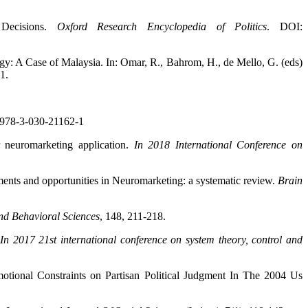
 Decisions.
Oxford Research Encyclopedia of Politics
. DOI:
ogy: A Case of Malaysia. In: Omar, R., Bahrom, H., de Mello, G. (eds)
1.
7/978-3-030-21162-1
r neuromarketing application.
In 2018 International Conference on
ents and opportunities in Neuromarketing: a systematic review.
Brain
nd Behavioral Sciences
, 148, 211-218.
.
In 2017 21st international conference on system theory, control and
otional Constraints on Partisan Political Judgment In The 2004 Us