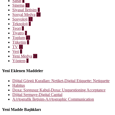
Sanat
1
Sinema
13
Siyasal İletişim
6
Sosyal Medya
28
Sosyoloji
17
Teknoloji
1
Teori
3
Tiyatro
2
Toplum
43
Tüketim
6
TV
11
Veri
6
Yeni Medya
28
Yöntem
2
Yeni Eklenen Maddeler
Dijital Görgü Kuralları: Netiket-Digital Etiquette: Netiquette
Habitus
Doxa: Sorgusuz Kabul-Doxa: Unquestioning Acceptance
Dijital Sermaye-Digital Capital
A/r/tografik İletişim-A/r/tographic Communication
Yeni Madde Başlıkları