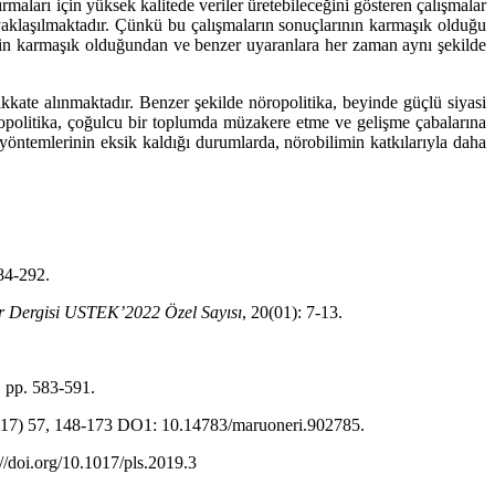
ırmaları için yüksek kalitede veriler üretebileceğini gösteren çalışmalar
i yaklaşılmaktadır. Çünkü bu çalışmaların sonuçlarının karmaşık olduğu
eyin karmaşık olduğundan ve benzer uyaranlara her zaman aynı şekilde
ikkate alınmaktadır. Benzer şekilde nöropolitika, beyinde güçlü siyasi
 Nöropolitika, çoğulcu bir toplumda müzakere etme ve gelişme çabalarına
 yöntemlerinin eksik kaldığı durumlarda, nörobilimin katkılarıyla daha
284-292.
lar Dergisi USTEK’2022 Özel Sayısı
, 20(01): 7-13.
4, pp. 583-591.
 (17) 57, 148-173 DO1: 10.14783/maruoneri.902785.
://doi.org/10.1017/pls.2019.3