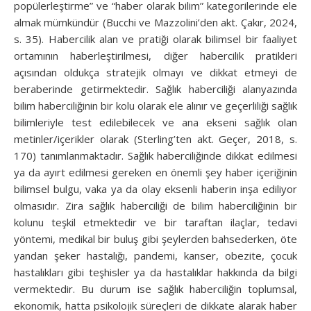
popülerleştirme” ve “haber olarak bilim” kategorilerinde ele
almak mümkündür (Bucchi ve Mazzolini’den akt. Çakır, 2024,
s. 35). Habercilik alan ve pratiği olarak bilimsel bir faaliyet
ortamının haberleştirilmesi, diğer habercilik pratikleri
açısından oldukça stratejik olmayı ve dikkat etmeyi de
beraberinde getirmektedir. Sağlık haberciliği alanyazında
bilim haberciliğinin bir kolu olarak ele alınır ve geçerliliği sağlık
bilimleriyle test edilebilecek ve ana ekseni sağlık olan
metinler/içerikler olarak (Sterling’ten akt. Geçer, 2018, s.
170) tanımlanmaktadır. Sağlık haberciliğinde dikkat edilmesi
ya da ayırt edilmesi gereken en önemli şey haber içeriğinin
bilimsel bulgu, vaka ya da olay eksenli haberin inşa ediliyor
olmasıdır. Zira sağlık haberciliği de bilim haberciliğinin bir
kolunu teşkil etmektedir ve bir taraftan ilaçlar, tedavi
yöntemi, medikal bir buluş gibi şeylerden bahsederken, öte
yandan şeker hastalığı, pandemi, kanser, obezite, çocuk
hastalıkları gibi teşhisler ya da hastalıklar hakkında da bilgi
vermektedir. Bu durum ise sağlık haberciliğin toplumsal,
ekonomik, hatta psikolojik süreçleri de dikkate alarak haber