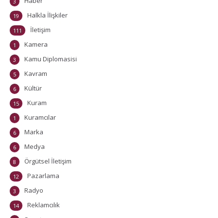
Haber
3
Halkla İlişkiler
19
İletişim
111
Kamera
1
Kamu Diplomasisi
3
Kavram
5
Kültür
6
Kuram
15
Kuramcılar
1
Marka
6
Medya
6
Örgütsel İletişim
8
Pazarlama
12
Radyo
3
Reklamcılık
14