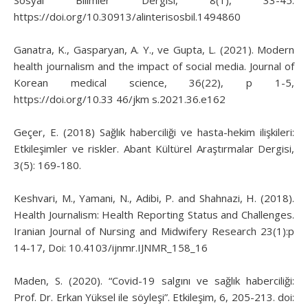
https://doi.org/10.30913/alinterisosbil.1494860
Ganatra, K., Gasparyan, A. Y., ve Gupta, L. (2021). Modern
health journalism and the impact of social media. Journal of
Korean medical science, 36(22), p 1-5,
https://doi.org/10.33 46/jkm s.2021.36.e162
Geçer, E. (2018) Sağlık haberciliği ve hasta-hekim ilişkileri:
Etkileşimler ve riskler. Abant Kültürel Araştırmalar Dergisi,
3(5): 169-180.
Keshvari, M., Yamani, N., Adibi, P. and Shahnazi, H. (2018).
Health Journalism: Health Reporting Status and Challenges.
Iranian Journal of Nursing and Midwifery Research 23(1):p
14-17, Doi: 10.4103/ijnmr.IJNMR_158_16
Maden, S. (2020). “Covid-19 salgını ve sağlık haberciliği:
Prof. Dr. Erkan Yüksel ile söyleşi”. Etkileşim, 6, 205-213. doi: