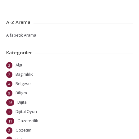
A-Z Arama
Alfabetik Arama
Kategoriler
Algı
2
Bağımlılık
2
Belgesel
4
Bilişim
9
Dijital
46
Dijital Oyun
2
Gazetecilik
11
Gözetim
2