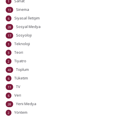
Sanat
1
Sinema
13
Siyasal İletişim
6
Sosyal Medya
28
Sosyoloji
17
Teknoloji
1
Teori
3
Tiyatro
2
Toplum
43
Tüketim
6
TV
11
Veri
6
Yeni Medya
28
Yöntem
2