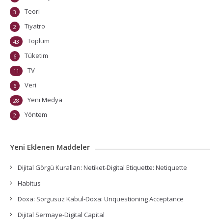
Teori
3
Tiyatro
2
Toplum
43
Tüketim
6
TV
11
Veri
6
Yeni Medya
28
Yöntem
2
Yeni Eklenen Maddeler
Dijital Görgü Kuralları: Netiket-Digital Etiquette: Netiquette
Habitus
Doxa: Sorgusuz Kabul-Doxa: Unquestioning Acceptance
Dijital Sermaye-Digital Capital