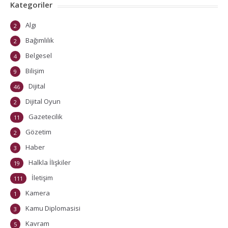
Kategoriler
Algı
2
Bağımlılık
2
Belgesel
4
Bilişim
9
Dijital
46
Dijital Oyun
2
Gazetecilik
11
Gözetim
2
Haber
3
Halkla İlişkiler
19
İletişim
111
Kamera
1
Kamu Diplomasisi
3
Kavram
5