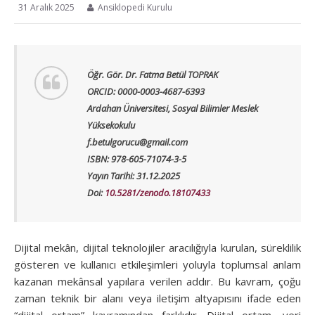
31 Aralık 2025
Ansiklopedi Kurulu
Öğr. Gör. Dr. Fatma Betül TOPRAK
ORCID: 0000-0003-4687-6393
Ardahan Üniversitesi, Sosyal Bilimler Meslek
Yüksekokulu
f.betulgorucu@gmail.com
ISBN: 978-605-71074-3-5
Yayın Tarihi: 31.12.2025
Doi:
10.5281/zenodo.18107433
Dijital mekân, dijital teknolojiler aracılığıyla kurulan, süreklilik
gösteren ve kullanıcı etkileşimleri yoluyla toplumsal anlam
kazanan mekânsal yapılara verilen addır. Bu kavram, çoğu
zaman teknik bir alanı veya iletişim altyapısını ifade eden
“dijital ortam” kavramından farklıdır. Dijital ortam, veri