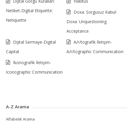
Dijital Görgü Kuralları:
Habitus
Netiket-Digital Etiquette:
Doxa: Sorgusuz Kabul-
Netiquette
Doxa: Unquestioning
Acceptance
Dijital Sermaye-Digital
A/r/tografik İletişim-
Capital
A/r/tographic Communication
İkonografik İletişim-
Iconographic Communication
A-Z Arama
Alfabetik Arama