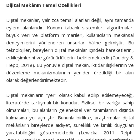
Dijital Mekânın Temel Özellikleri
Dijital mekânlar, yalnızca temsil alanları değil, aynı zamanda
eylem alanlarıdır. Konum tabanlı sistemler, algoritmalar,
büyük veri ve platform mimarileri, kullanıcıların mekânsal
deneyimlerini yönlendiren unsurlar hâline gelmiştir. Bu
teknolojiler, bireylerin dijital mekânlar içindeki hareketlerini,
etkileşimlerini ve görünürlüklerini belirlemektedir (Couldry &
Hepp, 2018). Bu yönüyle dijital mekân, iktidar ilişkilerinin ve
düzenleme mekanizmalarının yeniden üretildiği bir alan
olarak değerlendirilmektedir.
Dijital mekânların “yer” olarak kabul edilip edilemeyeceği,
literatürde tartışmalı bir konudur. Fiziksel bir varlığa sahip
olmamaları, bu alanların geleneksel yer tanımlarının dışında
kalmasına yol açmıştır. Bununla birlikte, araştırmalar dijital
mekânların bireylerde aidiyet, süreklilik ve kimlik duyguları
yaratabildiğini göstermektedir (Lewicka, 2011; Relph,
2016). Özellikle sanal gerçeklik ve etkileşimli platformlar,