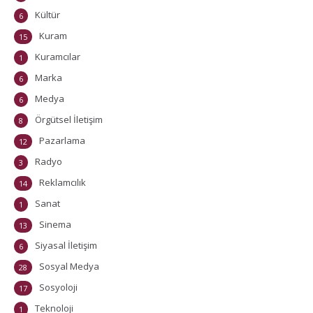
Kültür
6
Kuram
15
Kuramcılar
1
Marka
6
Medya
6
Örgütsel İletişim
8
Pazarlama
12
Radyo
3
Reklamcılık
14
Sanat
1
Sinema
13
Siyasal İletişim
6
Sosyal Medya
28
Sosyoloji
17
Teknoloji
1