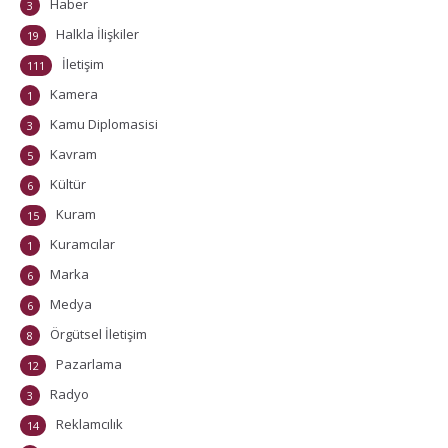
Haber
3
Halkla İlişkiler
19
İletişim
111
Kamera
1
Kamu Diplomasisi
3
Kavram
5
Kültür
6
Kuram
15
Kuramcılar
1
Marka
6
Medya
6
Örgütsel İletişim
8
Pazarlama
12
Radyo
3
Reklamcılık
14