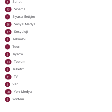
Sanat
1
Sinema
13
Siyasal İletişim
6
Sosyal Medya
28
Sosyoloji
17
Teknoloji
1
Teori
3
Tiyatro
2
Toplum
43
Tüketim
6
TV
11
Veri
6
Yeni Medya
28
Yöntem
2