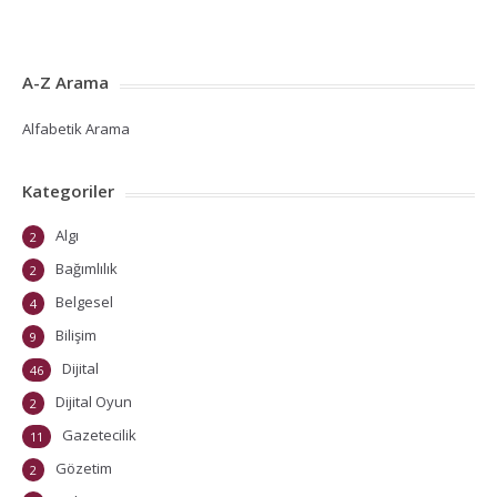
A-Z Arama
Alfabetik Arama
Kategoriler
Algı
2
Bağımlılık
2
Belgesel
4
Bilişim
9
Dijital
46
Dijital Oyun
2
Gazetecilik
11
Gözetim
2