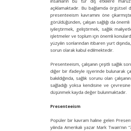
insanların bu tür dış etkilere maruz
açıklamaktadır. Bu bağlamda örgütsel da
presenteeism kavramını öne çıkarmıştır.
görüldüğünden, çalışan sağlığı da önemli b
iyileştirmek, geliştirmek, sağlık maliyetl
işletmeler ve toplum için önemli konular
yüzyılın sonlarından itibaren yurt dışında
sorun olarak kabul edilmektedir.
Presenteeism, çalışanın çeşitli sağlık sor
diğer bir ifadeyle işyerinde bulunarak 
bakıldığında, sağlık sorunu olan çalışan
sağladığı yoksa kendisine ve çevresine
düşünmek kayda değer bulunmaktadır.
Presenteeism
Popüler bir kavram haline gelen Present
yılında Amerikalı yazar Mark Twain’nın “