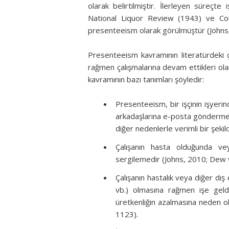
olarak belirtilmiştir. İlerleyen süreçte
National Liquor Review (1943) ve Co
presenteeism olarak görülmüştür (Johns,
Presenteeism kavramının literatürdeki çeşi
rağmen çalışmalarına devam ettikleri ola
kavramının bazı tanımları şöyledir:
Presenteeism, bir işçinin işyeri
arkadaşlarına e-posta göndermek, 
diğer nedenlerle verimli bir şek
Çalışanın hasta olduğunda vey
sergilemedir (Johns, 2010; Dew 
Çalışanın hastalık veya diğer dı
vb.) olmasına rağmen işe gel
üretkenliğin azalmasına neden o
1123).