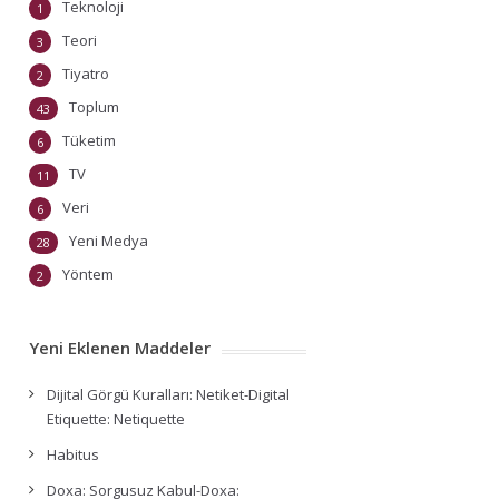
Teknoloji
1
Teori
3
Tiyatro
2
Toplum
43
Tüketim
6
TV
11
Veri
6
Yeni Medya
28
Yöntem
2
Yeni Eklenen Maddeler
Dijital Görgü Kuralları: Netiket-Digital
Etiquette: Netiquette
Habitus
Doxa: Sorgusuz Kabul-Doxa: