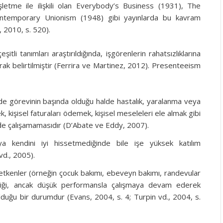
 işletme ile ilişkili olan Everybody’s Business (1931), The
ntemporary Unionism (1948) gibi yayınlarda bu kavram
 2010, s. 520).
tli tanımları araştırıldığında, işgörenlerin rahatsızlıklarına
rak belirtilmiştir (Ferrira ve Martinez, 2012). Presenteeism
nde görevinin başında olduğu halde hastalık, yaralanma veya
kişisel faturaları ödemek, kişisel meseleleri ele almak gibi
ilde çalışamamasıdır (D’Abate ve Eddy, 2007).
a kendini iyi hissetmediğinde bile işe yüksek katılım
vd., 2005).
ş etkenler (örneğin çocuk bakımı, ebeveyn bakımı, randevular
diği, ancak düşük performansla çalışmaya devam ederek
lduğu bir durumdur (Evans, 2004, s. 4; Turpin vd., 2004, s.