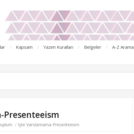
lar
Kapsam
Yazım Kuralları
Belgeler
A-Z Arama
a-Presenteeism
oplum
/
İşte Varolamama-Presenteeism