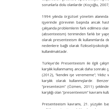
sorunlarla dolu olanlardır (Koçoğlu, 2007,
1994 yılında örgütsel yönetim alanınd
işyerinde görevinin başında ancak has
çalışanda problemlerin fark edilmesi olar
(absenteeism) teriminden farklı bir yap
olarak presenteeism ilk kullanımlarda deva
nedenlere bağlı olarak fiziksel/psikolo
kullanılmaktadır.
Türkiye’de Presenteeism ile ilgili çalı
karşılık kullanmamış ancak daha sonraki ç
(2012), “kendini işe verememe”; Yıldız 
karşılık olarak kullanmışlardır. Ben
“presenteizm” (Özmen, 2011) şeklinde de
karşılığı olan “presenteeism” kavramı ku
Presenteeism kavramı, 21. yüzyılın baş