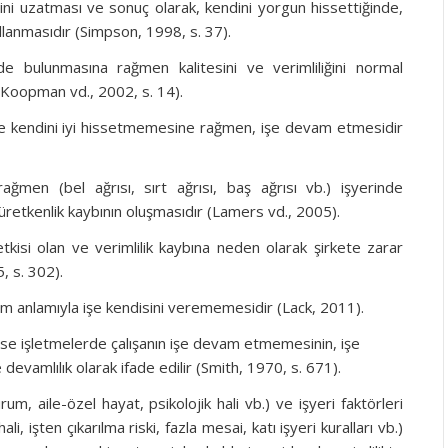
sini uzatması ve sonuç olarak, kendini yorgun hissettiğinde,
llanmasıdır (Simpson, 1998, s. 37).
nde bulunmasına rağmen kalitesini ve verimliliğini normal
 (Koopman vd., 2002, s. 14).
 ve kendini iyi hissetmemesine rağmen, işe devam etmesidir
rağmen (bel ağrısı, sırt ağrısı, baş ağrısı vb.) işyerinde
etkenlik kaybının oluşmasıdır (Lamers vd., 2005).
tkisi olan ve verimlilik kaybına neden olarak şirkete zarar
, s. 302).
tam anlamıyla işe kendisini verememesidir (Lack, 2011).
ise işletmelerde çalışanın işe devam etmemesinin, işe
 devamlılık olarak ifade edilir (Smith, 1970, s. 671).
rum, aile-özel hayat, psikolojik hali vb.) ve işyeri faktörleri
i, işten çıkarılma riski, fazla mesai, katı işyeri kuralları vb.)