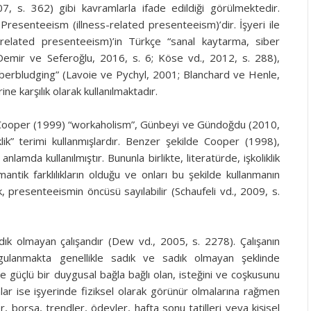
 s. 362) gibi kavramlarla ifade edildiği görülmektedir.
li Presenteeism (illness-related presenteeism)’dir. İşyeri ile
-related presenteeism)’in Türkçe “sanal kaytarma, siber
 Demir ve Seferoğlu, 2016, s. 6; Köse vd., 2012, s. 288),
cyberbludging” (Lavoie ve Pychyl, 2001; Blanchard ve Henle,
ne karşılık olarak kullanılmaktadır.
Cooper (1999) “workaholism”, Günbeyi ve Gündoğdu (2010,
iklik” terimi kullanmışlardır. Benzer şekilde Cooper (1998),
anlamda kullanılmıştır. Bununla birlikte, literatürde, işkoliklik
tik farklılıkların olduğu ve onları bu şekilde kullanmanın
ik, presenteeismin öncüsü sayılabilir (Schaufeli vd., 2009, s.
ık olmayan çalışandır (Dew vd., 2005, s. 2278). Çalışanın
rgulanmakta genellikle sadık ve sadık olmayan şeklinde
şine güçlü bir duygusal bağla bağlı olan, isteğini ve coşkusunu
lar ise işyerinde fiziksel olarak görünür olmalarına rağmen
er, borsa, trendler, ödevler, hafta sonu tatilleri veya kişisel