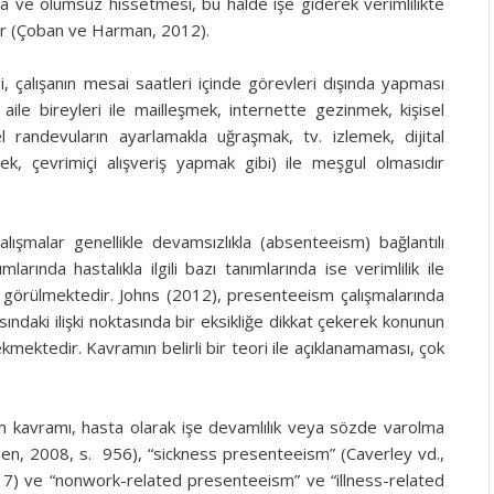
nda ve olumsuz hissetmesi, bu halde işe giderek verimlilikte
ır (Çoban ve Harman, 2012).
, çalışanın mesai saatleri içinde görevleri dışında yapması
aile bireyleri ile mailleşmek, internette gezinmek, kişisel
 randevuların ayarlamakla uğraşmak, tv. izlemek, dijital
, çevrimiçi alışveriş yapmak gibi) ile meşgul olmasıdır
lışmalar genellikle devamsızlıkla (absenteeism) bağlantılı
arında hastalıkla ilgili bazı tanımlarında ise verimlilik ile
iği görülmektedir. Johns (2012), presenteeism çalışmalarında
rasındaki ilişki noktasında bir eksikliğe dikkat çekerek konunun
ekmektedir. Kavramın belirli bir teori ile açıklanamaması, çok
m kavramı, hasta olarak işe devamlılık veya sözde varolma
n, 2008, s. 956), “sickness presenteeism” (Caverley vd.,
17) ve “nonwork-related presenteeism” ve “illness-related