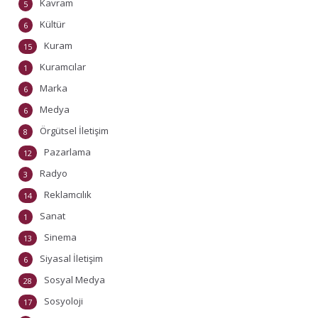
Kavram
5
Kültür
6
Kuram
15
Kuramcılar
1
Marka
6
Medya
6
Örgütsel İletişim
8
Pazarlama
12
Radyo
3
Reklamcılık
14
Sanat
1
Sinema
13
Siyasal İletişim
6
Sosyal Medya
28
Sosyoloji
17