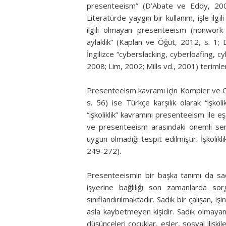
presenteeism” (D’Abate ve Eddy, 2007,
Literatürde yaygın bir kullanım, işle ilgi
ilgili olmayan presenteeism (nonwork
aylaklık” (Kaplan ve Öğüt, 2012, s. 1;
İngilizce “cyberslacking, cyberloafing, 
2008; Lim, 2002; Mills vd., 2001) terimleri
Presenteeism kavramı için Kompier ve 
s. 56) ise Türkçe karşılık olarak “işkol
“işkoliklik” kavramını presenteeism ile eş 
ve presenteeism arasındaki önemli seman
uygun olmadığı tespit edilmiştir. İşkolikl
249-272).
Presenteeismin bir başka tanımı da sad
işyerine bağlılığı son zamanlarda so
sınıflandırılmaktadır. Sadık bir çalışan, i
asla kaybetmeyen kişidir. Sadık olmayan
düşünceleri çocuklar, eşler, sosyal ilişkil