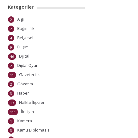
Kategoriler
Algı
2
Bağımlılık
2
Belgesel
4
Bilişim
9
Dijital
46
Dijital Oyun
2
Gazetecilik
11
Gözetim
2
Haber
3
Halkla İlişkiler
19
İletişim
111
Kamera
1
Kamu Diplomasisi
3