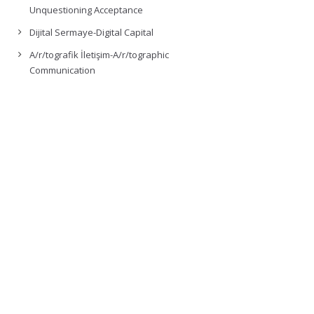
Unquestioning Acceptance
Dijital Sermaye-Digital Capital
A/r/tografik İletişim-A/r/tographic
Communication