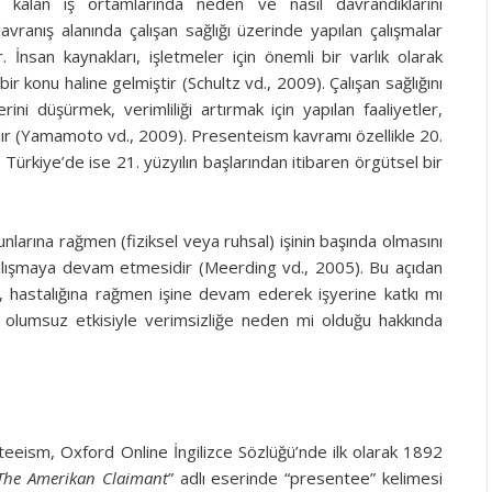
 kalan iş ortamlarında neden ve nasıl davrandıklarını
vranış alanında çalışan sağlığı üzerinde yapılan çalışmalar
 İnsan kaynakları, işletmeler için önemli bir varlık olarak
ir konu haline gelmiştir (Schultz vd., 2009). Çalışan sağlığını
erini düşürmek, verimliliği artırmak için yapılan faaliyetler,
dır (Yamamoto vd., 2009). Presenteism kavramı özellikle 20.
, Türkiye’de ise 21. yüzyılın başlarından itibaren örgütsel bir
unlarına rağmen (fiziksel veya ruhsal) işinin başında olmasını
çalışmaya devam etmesidir (Meerding vd., 2005). Bu açıdan
ın, hastalığına rağmen işine devam ederek işyerine katkı mı
 olumsuz etkisiyle verimsizliğe neden mi olduğu hakkında
eeism, Oxford Online İngilizce Sözlüğü’nde ilk olarak 1892
The Amerikan Claimant
” adlı eserinde “presentee” kelimesi