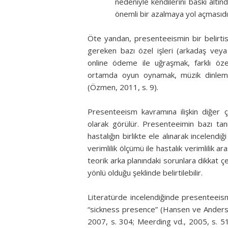
nedeniyle kendilerini baskı altı
önemli bir azalmaya yol açmasıd
Öte yandan, presenteeismin bir belirtisi
gereken bazı özel işleri (arkadaş veya 
online ödeme ile uğraşmak, farklı özel
ortamda oyun oynamak, müzik dinlemek
(Özmen, 2011, s. 9).
Presenteeism kavramına ilişkin diğer ça
olarak görülür. Presenteeimin bazı tanıml
hastalığın birlikte ele alınarak incelend
verimlilik ölçümü ile hastalık verimlilik a
teorik arka planındaki sorunlara dikkat ç
yönlü olduğu şeklinde belirtilebilir.
Literatürde incelendiğinde presenteeis
“sickness presence” (Hansen ve Anderse
2007, s. 304; Meerding vd., 2005, s. 5