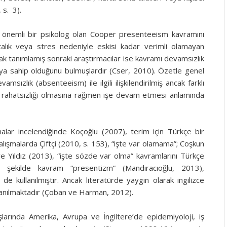
 s. 3).
a önemli bir psikolog olan Cooper presenteeism kavramını
talık veya stres nedeniyle eskisi kadar verimli olamayan
ak tanımlamış sonraki araştırmacılar ise kavramı devamsızlık
ıya sahip olduğunu bulmuşlardır (Cser, 2010). Özetle genel
msızlık (absenteeism) ile ilgili ilişkilendirilmiş ancak farklı
jik rahatsızlığı olmasına rağmen işe devam etmesi anlamında
şmalar incelendiğinde Koçoğlu (2007), terim için Türkçe bir
alışmalarda Çiftçi (2010, s. 153), “işte var olamama”; Coşkun
ve Yıldız (2013), “işte sözde var olma” kavramlarını Türkçe
zer şekilde kavram “presentizm” (Mandıracıoğlu, 2013),
 kullanılmıştır. Ancak literatürde yaygın olarak ingilizce
llanılmaktadır (Çoban ve Harman, 2012).
larında Amerika, Avrupa ve İngiltere’de epidemiyoloji, iş