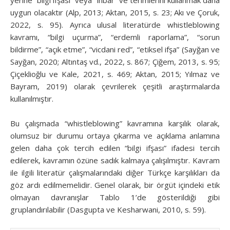
uygun olacaktır (Alp, 2013; Aktan, 2015, s. 23; Akı ve Çoruk,
2022, s. 95). Ayrıca ulusal literatürde whistleblowing
kavramı, “bilgi uçurma”, “erdemli raporlama”, “sorun
bildirme”, “açık etme”, “vicdani red”, “etiksel ifşa” (Sayğan ve
Sayğan, 2020; Altıntaş vd., 2022, s. 867; Çiğem, 2013, s. 95;
Çiçeklioğlu ve Kale, 2021, s. 469; Aktan, 2015; Yılmaz ve
Bayram, 2019) olarak çevrilerek çeşitli araştırmalarda
kullanılmıştır.
Bu çalışmada “whistleblowing” kavramına karşılık olarak,
olumsuz bir durumu ortaya çıkarma ve açıklama anlamına
gelen daha çok tercih edilen “bilgi ifşası” ifadesi tercih
edilerek, kavramın özüne sadık kalmaya çalışılmıştır. Kavram
ile ilgili literatür çalışmalarındaki diğer Türkçe karşılıkları da
göz ardı edilmemelidir. Genel olarak, bir örgüt içindeki etik
olmayan davranışlar Tablo 1’de gösterildiği gibi
gruplandırılabilir (Dasgupta ve Kesharwani, 2010, s. 59).