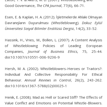
Good Governance,
The CPA Journal
, 77(6), 66-71.
Esen, E. & Kaplan, H. A. (2012). İşletmelerde Ahlaki Olmayan
Davranışların Duyurulması (Whıstleblowıng).
Dokuz Eylül
Üniversitesi Sosyal Bilimler Enstitüsü Dergisi
, 14(2), 33-52.
Hassink, H., Vries, M., Bollen, L. (2007). A Content Analysis
of Whistleblowing Policies of Leading Eoropean
Companies,
Journal of Business Ethics
, 75, 25-44.
doi:10.1007/s10551-006-9236-9
Hersh, M. A. (2002). Whistleblowers-Heroes or Traıtors?:
Individual And Collective Responsıbılıty For Ethıcal
Behavıour.
Annual Reviews in Control
, 26(2), 243-262.
doi:10.1016/s1367-5788(02)00025-1
Henik, E. (2008). Mad as Hell or Scared Stiff? The Effects of
Value Conflict and Emotions on Potential Whistle-Blowers.