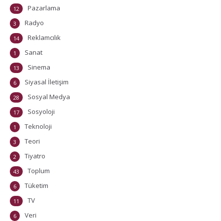
Pazarlama
12
Radyo
3
Reklamcılık
14
Sanat
1
Sinema
13
Siyasal İletişim
6
Sosyal Medya
28
Sosyoloji
17
Teknoloji
1
Teori
3
Tiyatro
2
Toplum
43
Tüketim
6
TV
11
Veri
6