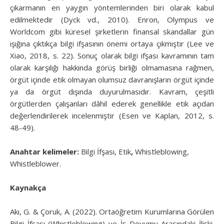
çıkarmanın en yaygın yöntemlerinden biri olarak kabul
edilmektedir (Dyck vd., 2010). Enron, Olympus ve
Worldcom gibi küresel şirketlerin finansal skandallar gün
ışığına çıktıkça bilgi ifşasının önemi ortaya çıkmıştır (Lee ve
Xiao, 2018, s. 22). Sonuç olarak bilgi ifşası kavramının tam
olarak karşılığı hakkında görüş birliği olmamasına rağmen,
örgüt içinde etik olmayan olumsuz davranışların örgüt içinde
ya da örgüt dışında duyurulmasıdır. Kavram, çeşitli
örgütlerden çalışanları dâhil ederek genellikle etik açıdan
değerlendirilerek incelenmiştir (Esen ve Kaplan, 2012, s.
48-49).
Anahtar kelimeler:
Bilgi İfşası, Etik
,
Whistleblowing,
Whistleblower.
Kaynakça
Akı, G. & Çoruk, A. (2022). Ortaöğretim Kurumlarına Görülen
Bilgi İfşası (Whistleblowing) ve İş Doyumu Arasındaki İlişki.