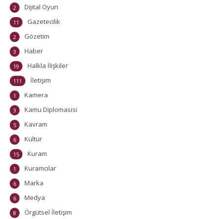
Dijital Oyun
2
Gazetecilik
11
Gözetim
2
Haber
3
Halkla İlişkiler
19
İletişim
111
Kamera
1
Kamu Diplomasisi
3
Kavram
5
Kültür
6
Kuram
15
Kuramcılar
1
Marka
6
Medya
6
Örgütsel İletişim
8