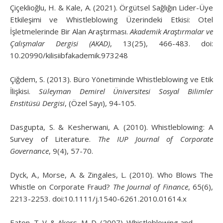
Çiçeklioğlu, H. & Kale, A. (2021). Örgütsel Sağlığın Lider-Üye
Etkileşimi ve Whistleblowing Üzerindeki Etkisi: Otel
İşletmelerinde Bir Alan Araştırması.
Akademik Araştırmalar ve
Çalışmalar Dergisi (AKAD)
, 13(25), 466-483. doi:
10.20990/kilisiibfakademik.973248
Çiğdem, S. (2013). Büro Yönetiminde Whistleblowing ve Etik
İlişkisi.
Süleyman Demirel Üniversitesi Sosyal Bilimler
Enstitüsü Dergisi
, (Özel Sayı), 94-105.
Dasgupta, S. & Kesherwani, A. (2010). Whistleblowing: A
Survey of Literature.
The IUP Journal of Corporate
Governance
, 9(4), 57-70.
Dyck, A., Morse, A. & Zingales, L. (2010). Who Blows The
Whistle on Corporate Fraud?
The Journal of Finance
, 65(6),
2213-2253. doi:10.1111/j.1540-6261.2010.01614.x
Eaton, T. V. & Akers, M. D. (2007). Whistleblowing and