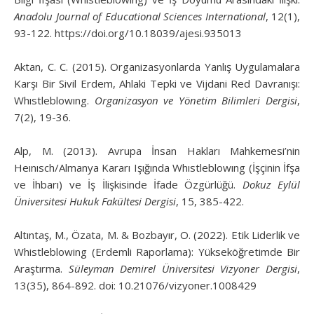
Anadolu Journal of Educational Sciences International
, 12(1),
93-122. https://doi.org/10.18039/ajesi.935013
Aktan, C. C. (2015). Organizasyonlarda Yanlış Uygulamalara
Karşı Bir Sivil Erdem, Ahlaki Tepki ve Vijdani Red Davranışı:
Whıstleblowıng.
Organizasyon ve Yönetim Bilimleri Dergisi
,
7(2), 19-36.
Alp, M. (2013). Avrupa İnsan Hakları Mahkemesi’nin
Heınısch/Almanya Kararı Işığında Whıstleblowıng (İşçinin İfşa
ve İhbarı) ve İş İlişkisinde İfade Özgürlüğü.
Dokuz Eylül
Üniversitesi Hukuk Fakültesi Dergisi
, 15, 385-422.
Altıntaş, M., Özata, M. & Bozbayır, O. (2022). Etik Liderlik ve
Whistleblowing (Erdemli Raporlama): Yükseköğretimde Bir
Araştırma.
Süleyman Demirel Üniversitesi Vizyoner Dergisi
,
13(35), 864-892. doi: 10.21076/vizyoner.1008429