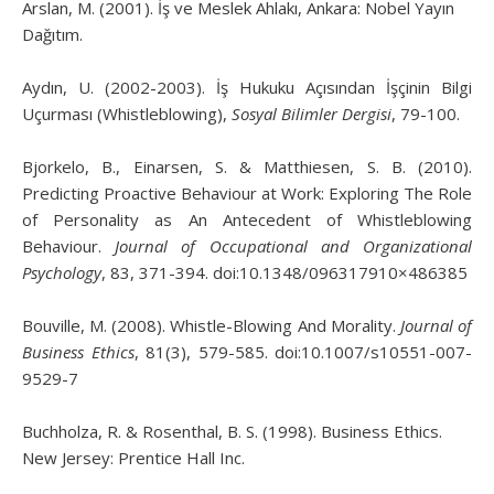
Arslan, M. (2001). İş ve Meslek Ahlakı, Ankara: Nobel Yayın
Dağıtım.
Aydın, U. (2002-2003). İş Hukuku Açısından İşçinin Bilgi
Uçurması (Whistleblowing),
Sosyal Bilimler Dergisi
, 79-100.
Bjorkelo, B., Einarsen, S. & Matthiesen, S. B. (2010).
Predicting Proactive Behaviour at Work: Exploring The Role
of Personality as An Antecedent of Whistleblowing
Behaviour.
Journal of Occupational and Organizational
Psychology
, 83, 371-394. doi:10.1348/096317910×486385
Bouville, M. (2008). Whistle-Blowing And Morality.
Journal of
Business Ethics
, 81(3), 579-585. doi:10.1007/s10551-007-
9529-7
Buchholza, R. & Rosenthal, B. S. (1998). Business Ethics.
New Jersey: Prentice Hall Inc.