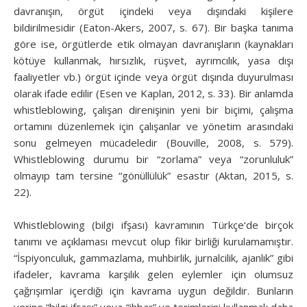
davranışın, örgüt içindeki veya dışındaki kişilere
bildirilmesidir (Eaton-Akers, 2007, s. 67). Bir başka tanıma
göre ise, örgütlerde etik olmayan davranışların (kaynakları
kötüye kullanmak, hırsızlık, rüşvet, ayrımcılık, yasa dışı
faaliyetler vb.) örgüt içinde veya örgüt dışında duyurulması
olarak ifade edilir (Esen ve Kaplan, 2012, s. 33). Bir anlamda
whistleblowing, çalışan direnişinin yeni bir biçimi, çalışma
ortamını düzenlemek için çalışanlar ve yönetim arasındaki
sonu gelmeyen mücadeledir (Bouville, 2008, s. 579).
Whistleblowing durumu bir “zorlama” veya “zorunluluk”
olmayıp tam tersine “gönüllülük” esastır (Aktan, 2015, s.
22).
Whistleblowing (bilgi ifşası) kavramının Türkçe‘de birçok
tanımı ve açıklaması mevcut olup fikir birliği kurulamamıştır.
“İspiyonculuk, gammazlama, muhbirlik, jurnalcilik, ajanlık” gibi
ifadeler, kavrama karşılık gelen eylemler için olumsuz
çağrışımlar içerdiği için kavrama uygun değildir. Bunların
yerine “bilgi ifşası” veya “ihbar” ve terimlerini kullanmak daha