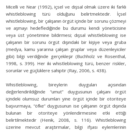
Micelli ve Near (1992), içsel ve dışsal olmak üzere iki farklı
whistleblowing türü olduğunu belirtmektedir. İçsel
whistleblowing, bir çalışanın örgüt içinde bir sorunu çözmeyi
ve aşmayı hedeflediğinde bu durumu kendi yöneticisine
veya üst yönetimine bildirmesi; dışsal whistleblowing ise
çalışanın bir sorunu örgüt dışındaki bir kişiye veya gruba
(medya, kamu yararına çalışan gruplar veya düzenleyiciler
gibi) bilgi verdiğinde gerçekleşir (Buchholz ve Rosenthal,
1998, s. 399). Her iki whistleblowing türü, benzer riskler,
sorunlar ve güçlüklere sahiptir (Ray, 2006, s. 438).
Whistleblowing, bireylerin duyguları açısından
değerlendirildiğinde “umut” duygusunun çalışanı örgüt
içindeki olumsuz durumları yine örgüt içinde bir otoriteye
başvurmaya, “öfke” duygusunun ise çalışanın örgüt dışında
bulunan bir otoriteye yönlendirmesine etki ettiği
belirtilmektedir (Henik, 2008, s. 116). Whistleblowing
üzerine mevcut araştırmalar, bilgi ifşası eylemlerinin