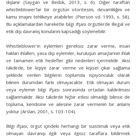
dışlanır (Saygan ve Bedük, 2013, s. 6). Diğer taraftan
whistleblower’lar bir örgütün otoritesini, devamlılığını ve
kamu imajını tehlikeye atabilirler (Pierson vd. 1993, s. 58).
Bu açıklamalardan hareketle bilgi ifşası örgütlerde illegal ve
etik dışı davranış konularını kapsadığı söylenebilir.
Whistleblower’ın eylemleri gereksiz zarar verme, insan
hakları ihlalleri, yasa dışı eylemler, kuruluşun amaçlarının ihlali
ve tamamen etik hedefler gibi nedenleri içermelidir. Aksi
takdirde, bir kişiye zarar verme ve kişisel çıkar sağlama
şeklinde verilen bilgilerin toplumda ispiyonculuk olarak
bilinen durumdan farkı olmayacaktır. Etik olmayan durum
veya eylemin bilgi ifşası sonrasında ortadan kaldırılması
sağlanmalıdır. Aksi takdirde hiçbir etkisi olmadığı bilinse de
topluma, kendisine ve ailesine zarar vermenin bir anlamı
yoktur (Arslan, 2001, s. 103-104).
Bilgi ifşası, örgüt içindeki herhangi bir suistimali veya etik
olmayan davranışı ilgili veya ilgisiz taraflara bildirmek