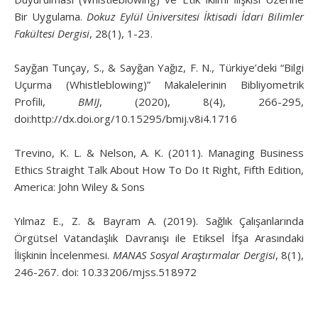
Bir Uygulama.
Dokuz Eylül Üniversitesi İktisadi İdari Bilimler
Fakültesi Dergisi
, 28(1), 1-23.
Sayğan Tunçay, S., & Sayğan Yağız, F. N., Türkiye’deki “Bilgi
Uçurma (Whistleblowing)” Makalelerinin Bibliyometrik
Profili,
BMIJ
, (2020), 8(4), 266-295,
doi:http://dx.doi.org/10.15295/bmij.v8i4.1716
Trevino, K. L. & Nelson, A. K. (2011). Managing Business
Ethics Straight Talk About How To Do It Right, Fifth Edition,
America: John Wiley & Sons
Yılmaz E., Z. & Bayram A. (2019). Sağlık Çalışanlarında
Örgütsel Vatandaşlık Davranışı ile Etiksel İfşa Arasındaki
İlişkinin İncelenmesi.
MANAS Sosyal Araştırmalar Dergisi
, 8(1),
246-267. doi: 10.33206/mjss.518972