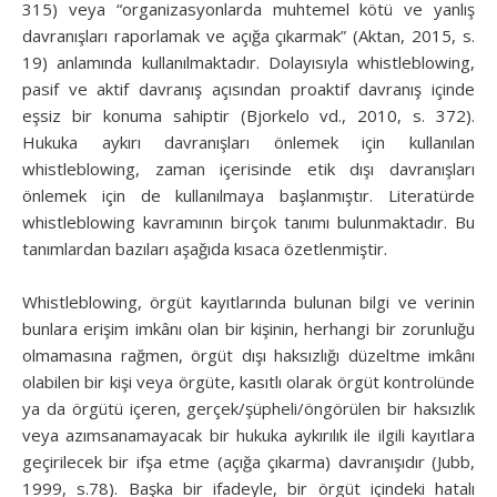
315) veya “organizasyonlarda muhtemel kötü ve yanlış
davranışları raporlamak ve açığa çıkarmak” (Aktan, 2015, s.
19) anlamında kullanılmaktadır. Dolayısıyla whistleblowing,
pasif ve aktif davranış açısından proaktif davranış içinde
eşsiz bir konuma sahiptir (Bjorkelo vd., 2010, s. 372).
Hukuka aykırı davranışları önlemek için kullanılan
whistleblowing, zaman içerisinde etik dışı davranışları
önlemek için de kullanılmaya başlanmıştır. Literatürde
whistleblowing kavramının birçok tanımı bulunmaktadır. Bu
tanımlardan bazıları aşağıda kısaca özetlenmiştir.
Whistleblowing, örgüt kayıtlarında bulunan bilgi ve verinin
bunlara erişim imkânı olan bir kişinin, herhangi bir zorunluğu
olmamasına rağmen, örgüt dışı haksızlığı düzeltme imkânı
olabilen bir kişi veya örgüte, kasıtlı olarak örgüt kontrolünde
ya da örgütü içeren, gerçek/şüpheli/öngörülen bir haksızlık
veya azımsanamayacak bir hukuka aykırılık ile ilgili kayıtlara
geçirilecek bir ifşa etme (açığa çıkarma) davranışıdır (Jubb,
1999, s.78). Başka bir ifadeyle, bir örgüt içindeki hatalı