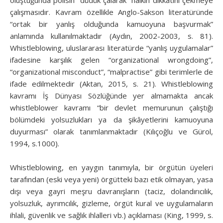
çalışmasıdır. Kavram özellikle Anglo-Sakson literatüründe
“ortak bir yanlış olduğunda kamuoyuna başvurmak”
anlamında kullanılmaktadır (Aydın, 2002-2003, s. 81).
Whistleblowing, uluslararası literatürde “yanlış uygulamalar”
ifadesine karşılık gelen “organizational wrongdoing”,
“organizational misconduct”, “malpractise” gibi terimlerle de
ifade edilmektedir (Aktan, 2015, s. 21). Whistleblowing
kavramı İş Dünyası Sözlüğünde yer almamakta ancak
whistleblower kavramı “bir devlet memurunun çalıştığı
bölümdeki yolsuzlukları ya da şikâyetlerini kamuoyuna
duyurması” olarak tanımlanmaktadır (Kılıçoğlu ve Gürol,
1994, s.1000).
Whistleblowing, en yaygın tanımıyla, bir örgütün üyeleri
tarafından (eski veya yeni) örgütteki bazı etik olmayan, yasa
dışı veya gayri meşru davranışların (taciz, dolandırıcılık,
yolsuzluk, ayrımcılık, gizleme, örgüt kural ve uygulamaların
ihlali, güvenlik ve sağlık ihlalleri vb.) açıklaması (King, 1999, s.