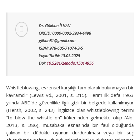
Dr. Gökhan İLHAN
ORCID: 0000-0002-3934-4498
gilhan81@gmail.com
ISBN: 978-605-71074-3-5
Yayın Tarihi: 13.03.2025
Doi:
10.5281/zenodo.15014956
Whistleblowing, evrensel karşılığı tam olarak bulunmayan bir
kavramdır (Lewis vd., 2001, s. 215). Terim ilk defa 1963
yılında ABD’de güvenlikle ilgili gizli bir belgede kullanılmıştır
(Hersh, 2002, s. 243). İngilizce olan whistleblowing terimi
“to blow the whistle on” kökeninden gelmekte olup (Alp,
2013, s. 386), müsabaka esnasında bir faul olduğunda
çalınan bir düdükle oyunun durdurulması veya bir suç
oluştuğunda polisin “düdük çalarak” halkın dikkatini çekmeye