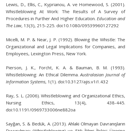
Lewis, D., Ellis, C., Kyprianou, A. ve Homewood, S. (2001).
Whistleblowing At Work: The Results of A Survey of
Procedures in Further And Higher Education.
Education and
The Law
, 13(3), 215-225. doi:10.1080/09539960127292
Micelli, M. P. & Near, J. P. (1992). Blowing the Whistle: The
Organizational and Legal Implications for Companies, and
Employees, Lexington Press, New York.
Pierson, J. K., Forcht, K. A. & Bauman, B. M. (1993).
Whistleblowing: An Ethical Dilemma.
Australasian Journal of
Information Systems
, 1(1). doi:10.3127/ajis.v1i1.432
Ray, S. L. (2006). Whistleblowing and Organizational Ethics,
Nursing Ethics, 13(4), 438-445.
doi:10.1191/0969733006ne882oa
Sayğan, S. & Bedük, A. (2013). Ahlaki Olmayan Davranışların
Duyurulması (Whistleblowing) ve Etik İklimi İlişkisi Üzerine