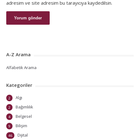
adresim ve site adresim bu tarayıcıya kaydedilsin.
A-Z Arama
Alfabetik Arama
Kategoriler
Algı
2
Bağımlılık
2
Belgesel
4
Bilişim
9
Dijital
46