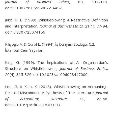
Journal of Business Ethics
, 80, 111-119.
doi:10.1007/s10551-007-9441-1
Jubb, P. B. (1999). Whistleblowing: A Restrictive Definition
and Interpretation,
Journal of Business Ethics
, 21(1), 77-94.
doi:10.2307/25074156
Kılıçoğlu A. & Gürol E. (1994). İş Dünyası Sözlüğü, C.2.
İstanbul: Cem Yayınları.
King, G. (1999). The İmplications of An Organization’s
Structure on Whistleblowing.
Journal of Business Ethics
,
20(4), 315-326. doi:10.1023/a:1006028417000
Lee, G. & Xiao, X. (2018). Whistleblowing on Accounting-
Related Misconduct: A Synthesis of The Literature.
Journal
of Accounting Literature
, 41, 22-46.
doi:10.1016/j.acclit.2018.03.003