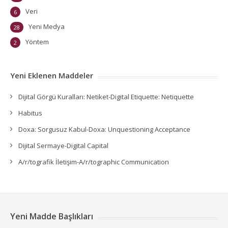
Veri
6
Yeni Medya
28
Yöntem
2
Yeni Eklenen Maddeler
Dijital Görgü Kuralları: Netiket-Digital Etiquette: Netiquette
Habitus
Doxa: Sorgusuz Kabul-Doxa: Unquestioning Acceptance
Dijital Sermaye-Digital Capital
A/r/tografik İletişim-A/r/tographic Communication
Yeni Madde Başlıkları