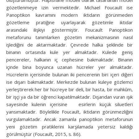
gözetlenmeye izin vermektedir. Michael Foucault ise
Panoptikon kavramını modern iktidarın görünmeden
gözetleme pratiğine uyarlayarak gözetimle iktidar
arasındaki ilişkiyi göstermiştir. Foucault Panoptikon
metaforunu tanımlarken gözetim mekanizmasının nasıl
işlediğini de aktarmaktadır. Çevrede halka şeklinde bir
binanın ortasında kule yer almaktadır. Kulede geniş
pencereler, halkanın iç cephesine bakmaktadır. Binanın
içinde bina boyunca uzanan hücreler yer almaktadır.
Hücrelerin içerisinde bulunan iki pencerenin biri içeri diğeri
ise dışarı bakmaktadır. Merkezde bulunan kuleye gözlemci
yerleştirerek her bir hücreye bir deli, bir hasta, bir mahkûm,
bir işçi ya da bir öğrenci kapatılmaktadır. Dışarıdan vuran ışık
sayesinde kulenin içerisine esirlerin küçük siluetleri
yansımaktadır. Böylelikle Foucault, iktidarın görünmezliğini
vurgulamaktadır. Ancak zamanla panoptikon metaforunun
yeni gözetim pratiklerini karşılamada yetersiz kaldığı
görülmüştür (Foucault, 2015, s. 86).