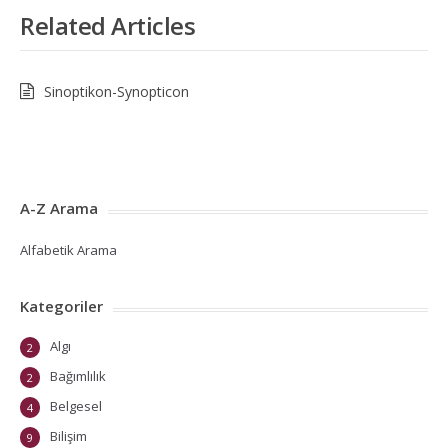
Related Articles
Sinoptikon-Synopticon
A-Z Arama
Alfabetik Arama
Kategoriler
Algı
2
Bağımlılık
2
Belgesel
4
Bilişim
9