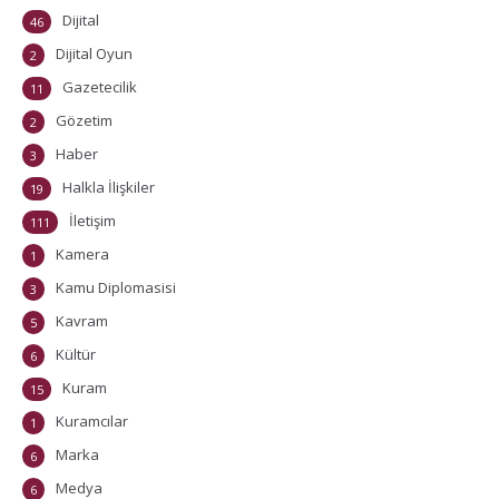
Dijital
46
Dijital Oyun
2
Gazetecilik
11
Gözetim
2
Haber
3
Halkla İlişkiler
19
İletişim
111
Kamera
1
Kamu Diplomasisi
3
Kavram
5
Kültür
6
Kuram
15
Kuramcılar
1
Marka
6
Medya
6