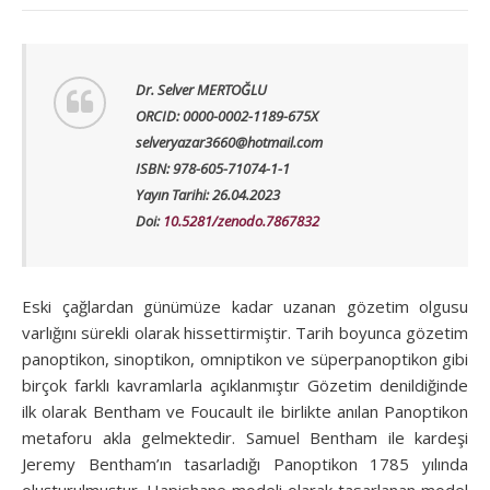
Dr. Selver MERTOĞLU
ORCID: 0000-0002-1189-675X
selveryazar3660@hotmail.com
ISBN: 978-605-71074-1-1
Yayın Tarihi: 26.04.2023
Doi:
10.5281/zenodo.7867832
Eski çağlardan günümüze kadar uzanan gözetim olgusu
varlığını sürekli olarak hissettirmiştir. Tarih boyunca gözetim
panoptikon, sinoptikon, omniptikon ve süperpanoptikon gibi
birçok farklı kavramlarla açıklanmıştır Gözetim denildiğinde
ilk olarak Bentham ve Foucault ile birlikte anılan Panoptikon
metaforu akla gelmektedir. Samuel Bentham ile kardeşi
Jeremy Bentham’ın tasarladığı Panoptikon 1785 yılında
oluşturulmuştur. Hapishane modeli olarak tasarlanan model