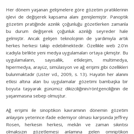
Her dönem yaşanan gelişmelere göre gözetim pratiklerinin
işlevi de değişerek kapsama alanı genişlemiştir. Panoptik
gözetim pratiğinde azınlık çoğunluğu gözetlerken zamanla
bu durum değişerek çoğunluk azınlığı seyreder hale
gelmiştir. Ancak gelişen teknolojinin de yardımıyla artık
herkes herkesi takip edebilmektedir. Özellikle web 2.0’ın
icadıyla birlikte yeni medya uygulamaları ortaya çıkmıştır. Bu
uygulamaların, sayısallık, etkileşim, multimedya,
hipermedya, arayüz, simülasyon ve ağ erişimi gibi özellikleri
bulunmaktadır (Lister vd., 2009, s. 13). Hayatın her alanını
etkisi altına alan bu uygulamalar gözetimi bambaşka bir
boyuta taşıyarak günümüz dikizciliğinin/röntgenciliğinin de
yaşanmasına sebep olmuştur.
Ağ erişimi ile sinoptikon kavramının dönemin gözetim
anlayışını yeterince ifade edemiyor olması karşısında Jeffrey
Rosen, herkesin herkesi, mekân ve zaman sıkıntısı
olmaksızın gözetlemesi anlamına gelen omniptikon