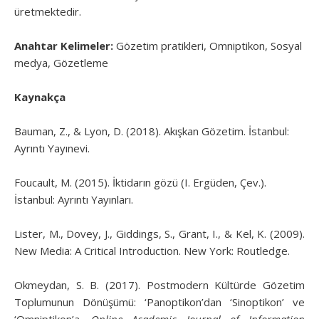
üretmektedir.
Anahtar Kelimeler:
Gözetim pratikleri, Omniptikon, Sosyal
medya, Gözetleme
Kaynakça
Bauman, Z., & Lyon, D. (2018). Akışkan Gözetim. İstanbul:
Ayrıntı Yayınevi.
Foucault, M. (2015). İktidarın gözü (I. Ergüden, Çev.).
İstanbul: Ayrıntı Yayınları.
Lister, M., Dovey, J., Giddings, S., Grant, I., & Kel, K. (2009).
New Media: A Critical Introduction. New York: Routledge.
Okmeydan, S. B. (2017). Postmodern Kültürde Gözetim
Toplumunun Dönüşümü: ‘Panoptikon’dan ‘Sinoptikon’ ve
‘Omniptikon’a.
Online Academic Journal of Information