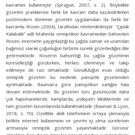
kavramını kullanmıştır (Sprague, 2007, s. 2). Böylelikle
gözetim pratiklerine farklı bir kavram daha kazandırılırken
postmodern dönemin gözetim uygulamaları da farklı bir
kavramla Rosen (2004), tarafından nitelendirilmiştir. “Çıplak
Kalabalık” adlı kitabında omniptikon kavramından bahseden
Rosen, internetin yaygınlaştığı bu çağda zaman ve uzamdan
bağımsız olarak çoğunluğun birbirini sürekli gözetlediğini dile
getirmektedir. Rosen’in bahsettiği bu çağda gözetimin
küreselleştiği görülürken, herkes izlenmeye ve takip
edilmeye de razı olmaktadır. Gönüllülüğün esas olduğu
omniptik gözetim bu nedenle panoptik gözetimden
ayrılmaktadır. Bauman’a göre panoptikon varlığını hala
devam ettirmektedir. Bu gözetim türü günümüzde daha
çok hapishanelerde, kamplarda, psikiyatri kliniklerinde ve
tam gözetim kurumlarında kullanılmaktadır (Bauman & Lyon,
2018, s. 70). Özellikle akıllı telefonların ortaya çıkmasıyla
birlikte internet kullanımının ve çevrim içi olma sürelerinin
artmasıyla omniptik gözetim yaşanmaktadır. Görünür
olmaktan haz duyan bireyler sosyal medya uygulamalarını