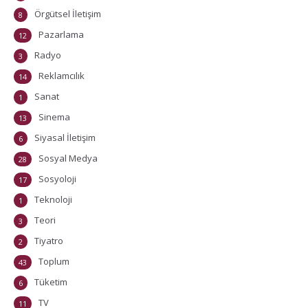
Örgütsel İletişim
8
Pazarlama
12
Radyo
3
Reklamcılık
14
Sanat
1
Sinema
13
Siyasal İletişim
6
Sosyal Medya
28
Sosyoloji
17
Teknoloji
1
Teori
3
Tiyatro
2
Toplum
43
Tüketim
6
TV
11