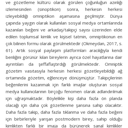
ve gözetleme kültürü olarak görülen çoğunluğun azınlığı
izlemesinden (sinoptikon) sonra, herkesin herkesi
izleyebildiği omniptikon aşamasına geçilmiştir. Dünya
çapında yaygın olarak kullanılan sosyal medya ortamlarında
kazanılan beğeni ve arkadaş/takipçi sayısı üzerinden elde
edilen toplumsal kimlik ve kişisel tatmin, omniptikonun en
çok bilinen formu olarak görülmektedir (Okmeydan, 2017, s.
61). Artık sosyal paylaşım platformları aracılığıyla kendi
benliğini görünür kılan bireylerin ayrıca özel hayatlarına dair
ayrıntıları da şeffaflaştırdığı görülmektedir. Omniptik
gözetim vasıtasıyla herkesin herkesi gözetleyebildiği ağ
ortamında gözetim, eğlenceye dönüşmüştür. Takipçilerinin
beğenilerini kazanmak için farklı imajlar oluşturan sosyal
medya kullanıcılarının birçoğu fenomen olarak adlandırılmak
için uğraşmaktadır. Böylelikle kişi daha fazla ön planda
olacağı için daha çok gözetlenme şansına sahip olacaktır.
Daha fazla takip, daha fazla tıklanma ve daha fazla beğeni
için birbirleriyle yarışan postmodern birey, sahip olduğu
kimlikten farklı bir imaja da bürünerek sanal kimlikler