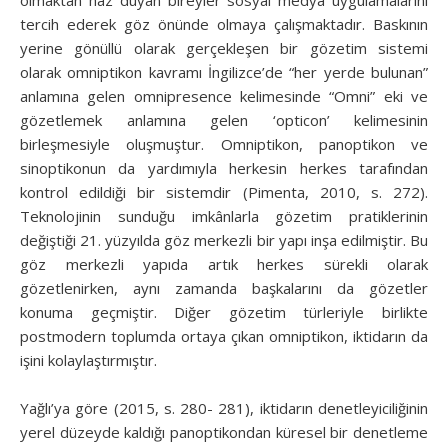
tercih ederek göz önünde olmaya çalışmaktadır. Baskının
yerine gönüllü olarak gerçekleşen bir gözetim sistemi
olarak omniptikon kavramı İngilizce’de “her yerde bulunan”
anlamına gelen omnipresence kelimesinde “Omni” eki ve
gözetlemek anlamına gelen ‘opticon’ kelimesinin
birleşmesiyle oluşmuştur. Omniptikon, panoptikon ve
sinoptikonun da yardımıyla herkesin herkes tarafından
kontrol edildiği bir sistemdir (Pimenta, 2010, s. 272).
Teknolojinin sunduğu imkânlarla gözetim pratiklerinin
değiştiği 21. yüzyılda göz merkezli bir yapı inşa edilmiştir. Bu
göz merkezli yapıda artık herkes sürekli olarak
gözetlenirken, aynı zamanda başkalarını da gözetler
konuma geçmiştir. Diğer gözetim türleriyle birlikte
postmodern toplumda ortaya çıkan omniptikon, iktidarın da
işini kolaylaştırmıştır.
Yağlı’ya göre (2015, s. 280- 281), iktidarın denetleyiciliğinin
yerel düzeyde kaldığı panoptikondan küresel bir denetleme