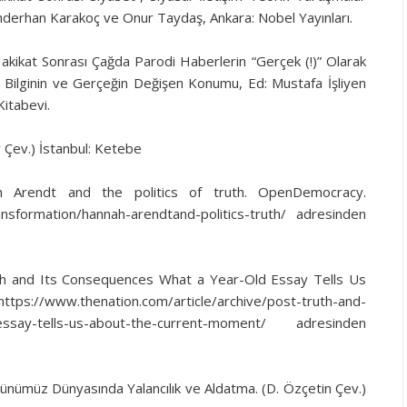
Enderhan Karakoç ve Onur Taydaş, Ankara: Nobel Yayınları.
Hakikat Sonrası Çağda Parodi Haberlerin “Gerçek (!)” Olarak
 Bilginin ve Gerçeğin Değişen Konumu, Ed: Mustafa İşliyen
Kitabevi.
r Çev.) İstanbul: Ketebe
h Arendt and the politics of truth. OpenDemocracy.
nsformation/hannah-arendtand-politics-truth/ adresinden
uth and Its Consequences What a Year-Old Essay Tells Us
ttps://www.thenation.com/article/archive/post-truth-and-
-essay-tells-us-about-the-current-moment/ adresinden
Günümüz Dünyasında Yalancılık ve Aldatma. (D. Özçetin Çev.)