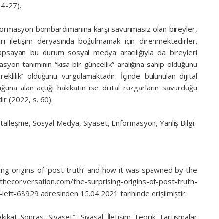
24-27).
enformasyon bombardımanına karşı savunmasız olan bireyler,
rı iletişim deryasında boğulmamak için direnmektedirler.
apsayan bu durum sosyal medya aracılığıyla da bireyleri
on tanımının “kısa bir güncellik” aralığına sahip olduğunu
reklilik” olduğunu vurgulamaktadır. İçinde bulunulan dijital
a alan açtığı hakikatin ise dijital rüzgarların savurduğu
r (2022, s. 60).
jitalleşme, Sosyal Medya, Siyaset, Enformasyon, Yanlış Bilgi.
sing origins of ‘post-truth’-and how it was spawned by the
/theconversation.com/the-surprising-origins-of-post-truth-
eft-68929 adresinden 15.04.2021 tarihinde erişilmiştir.
kikat Sonrası Siyaset”, Siyasal İletişim Teorik Tartışmalar