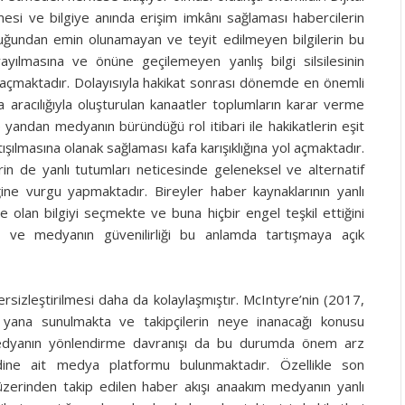
tmesi ve bilgiye anında erişim imkânı sağlaması habercilerin
ruluğundan emin olunamayan ve teyit edilmeyen bilgilerin bu
yılmasına ve önüne geçilemeyen yanlış bilgi silsilesinin
açmaktadır. Dolayısıyla hakikat sonrası dönemde en önemli
racılığıyla oluşturulan kanaatler toplumların karar verme
 yandan medyanın büründüğü rol itibari ile hakikatlerin eşit
ılmasına olanak sağlaması kafa karışıklığına yol açmaktadır.
in de yanlı tutumları neticesinde geleneksel ve alternatif
iğine vurgu yapmaktadır. Bireyler haber kaynaklarının yanlı
 olan bilgiyi seçmekte ve buna hiçbir engel teşkil ettiğini
 ve medyanın güvenilirliği bu anlamda tartışmaya açık
rsizleştirilmesi daha da kolaylaşmıştır. McIntyre’nin (2017,
n yana sunulmakta ve takipçilerin neye inanacağı konusu
medyanın yönlendirme davranışı da bu durumda önem arz
ine ait medya platformu bulunmaktadır. Özellikle son
üzerinden takip edilen haber akışı anaakım medyanın yanlı