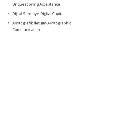
Unquestioning Acceptance
Dijital Sermaye-Digital Capital
A/r/tografik İletişim-A/r/tographic
Communication