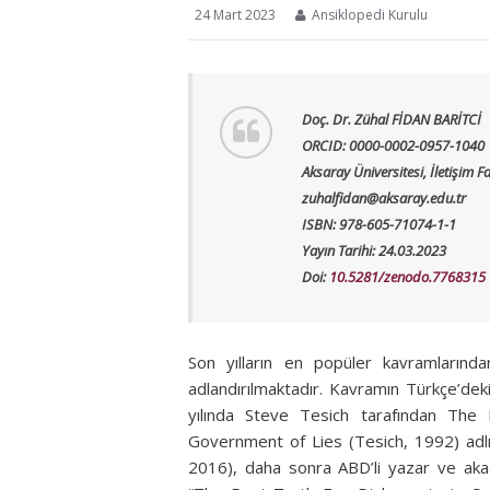
24 Mart 2023
Ansiklopedi Kurulu
Doç. Dr. Zühal FİDAN BARİTCİ
ORCID: 0000-0002-0957-1040
Aksaray Üniversitesi, İletişim Fa
zuhalfidan@aksaray.edu.tr
ISBN: 978-605-71074-1-1
Yayın Tarihi: 24.03.2023
Doi:
10.5281/zenodo.7768315
Son yılların en popüler kavramlarında
adlandırılmaktadır. Kavramın Türkçe’deki
yılında Steve Tesich tarafından The
Government of Lies (Tesich, 1992) adlı 
2016), daha sonra ABD’li yazar ve ak