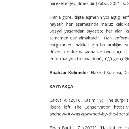
harekete geçirilmesidir (Zabcı, 2021, s. 
Han’a göre, dijitalleşmenin yol açtığı 
hayatın her aşamasında maruz kaldıkla
Sosyal yaşamdan siyasete her alanı k
tamamen esir almaktadır. Han, enformasy
vurgularken; hakikat için bu aralığın “sü
düzenin enformasyona ve onun uçuculuğun
enformasyon tozuna dönüştüğü gerçeğidi
Anahtar Kelimeler:
Hakikat Sonrası, Di
KAYNAKÇA
Calcut, A. (2016, Kasım 18). The surpri
liberal left. The Conservation. https:/
andhow- it-was-spawned-by-the-liberal-l
Fidan Baritci, Z. (2021). “Hakikat ve Ha