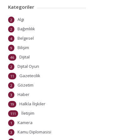
Kategoriler
Algı
2
Bağımlılık
2
Belgesel
4
Bilişim
9
Dijital
46
Dijital Oyun
2
Gazetecilik
11
Gözetim
2
Haber
3
Halkla İlişkiler
19
İletişim
111
Kamera
1
Kamu Diplomasisi
3