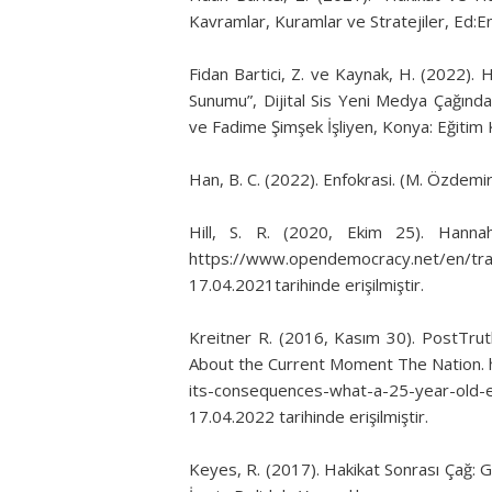
Kavramlar, Kuramlar ve Stratejiler, Ed:
Fidan Bartici, Z. ve Kaynak, H. (2022). 
Sunumu”, Dijital Sis Yeni Medya Çağında
ve Fadime Şimşek İşliyen, Konya: Eğitim 
Han, B. C. (2022). Enfokrasi. (M. Özdemi
Hill, S. R. (2020, Ekim 25). Hanna
https://www.opendemocracy.net/en/tra
17.04.2021tarihinde erişilmiştir.
Kreitner R. (2016, Kasım 30). PostTr
About the Current Moment The Nation. h
its-consequences-what-a-25-year-old
17.04.2022 tarihinde erişilmiştir.
Keyes, R. (2017). Hakikat Sonrası Çağ: 