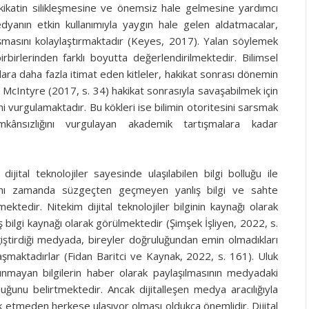
akikatin silikleşmesine ve önemsiz hale gelmesine yardımcı
dyanın etkin kullanımıyla yaygın hale gelen aldatmacalar,
şmasını kolaylaştırmaktadır (Keyes, 2017). Yalan söylemek
irlerinden farklı boyutta değerlendirilmektedir. Bilimsel
lara daha fazla itimat eden kitleler, hakikat sonrası dönemin
 McIntyre (2017, s. 34) hakikat sonrasıyla savaşabilmek için
 vurgulamaktadır. Bu kökleri ise bilimin otoritesini sarsmak
kânsızlığını vurgulayan akademik tartışmalara kadar
dijital teknolojiler sayesinde ulaşılabilen bilgi bolluğu ile
aynı zamanda süzgeçten geçmeyen yanlış bilgi ve sahte
ektedir. Nitekim dijital teknolojiler bilginin kaynağı olarak
ş bilgi kaynağı olarak görülmektedir (Şimşek İşliyen, 2022, s.
ğiştirdiği medyada, bireyler doğruluğundan emin olmadıkları
aşmaktadırlar (Fidan Baritci ve Kaynak, 2022, s. 161). Uluk
nmayan bilgilerin haber olarak paylaşılmasının medyadaki
uğunu belirtmektedir. Ancak dijitalleşen medya aracılığıyla
 etmeden herkese ulaşıyor olması oldukça önemlidir. Dijital