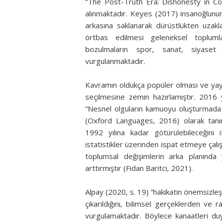
“The Post-Truth Era: Dishonesty in Con
alınmaktadır. Keyes (2017) insanoğlunun
arkasına saklanarak dürüstlükten uzakla
örtbas edilmesi geleneksel toplumla
bozulmaların spor, sanat, siyaset
vurgulanmaktadır.
Kavramın oldukça popüler olması ve yaygı
seçilmesine zemin hazırlamıştır. 2016 y
“Nesnel olguların kamuoyu oluşturmada 
(Oxford Languages, 2016) olarak tanım
1992 yılına kadar götürülebileceğini i
istatistikler üzerinden ispat etmeye çal
toplumsal değişimlerin arka planında 
arttırmıştır (Fidan Baritci, 2021).
Alpay (2020, s. 19) “hakikatin önemsizleş
çıkarıldığını, bilimsel gerçeklerden ve
vurgulamaktadır. Böylece kanaatleri duyg