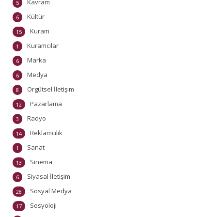
Kavram
5
Kültür
6
Kuram
15
Kuramcılar
1
Marka
6
Medya
6
Örgütsel İletişim
8
Pazarlama
12
Radyo
3
Reklamcılık
14
Sanat
1
Sinema
13
Siyasal İletişim
6
Sosyal Medya
28
Sosyoloji
17