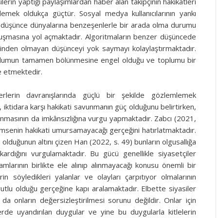
işilerin yaptığı paylaşımlardan haber alan takipçinin hakikatleri
mek oldukça güçtür. Sosyal medya kullanıcılarının yankı
 düşünce dünyalarına benzeşenlerle bir arada olma durumu
luşmasına yol açmaktadır. Algoritmaların benzer düşüncede
ndinden olmayan düşünceyi yok saymayı kolaylaştırmaktadır.
oplumun tamamen bölünmesine engel olduğu ve toplumu bir
de etmektedir.
erlerin davranışlarında güçlü bir şekilde gözlemlemek
ktidara karşı hakikati savunmanın güç olduğunu belirtirken,
lunmasının da imkânsızlığına vurgu yapmaktadır. Zabcı (2021,
kimsenin hakikati umursamayacağı gerçeğini hatırlatmaktadır.
 olduğunun altını çizen Han (2022, s. 49) bunların olgusallığa
 çıkardığını vurgulamaktadır. Bu gücü genellikle siyasetçiler
mlarının birlikte ele alınıp alınmayacağı konusu önemli bir
in söyledikleri yalanlar ve olayları çarpıtıyor olmalarının
lu olduğu gerçeğine kapı aralamaktadır. Elbette siyasiler
da onların değersizleştirilmesi sorunu değildir. Onlar için
rde uyandırılan duygular ve yine bu duygularla kitlelerin