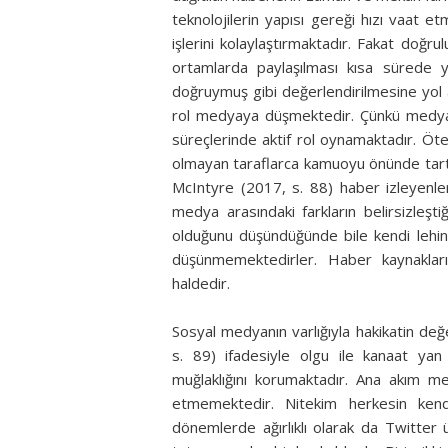
teknolojilerin yapısı gereği hızı vaat e
işlerini kolaylaştırmaktadır. Fakat doğ
ortamlarda paylaşılması kısa sürede ya
doğruymuş gibi değerlendirilmesine yol 
rol medyaya düşmektedir. Çünkü medya a
süreçlerinde aktif rol oynamaktadır. Öte
olmayan taraflarca kamuoyu önünde tartış
McIntyre (2017, s. 88) haber izleyenler
medya arasındaki farkların belirsizleşt
olduğunu düşündüğünde bile kendi lehine
düşünmemektedirler. Haber kaynakları
haldedir.
Sosyal medyanın varlığıyla hakikatin değe
s. 89) ifadesiyle olgu ile kanaat ya
muğlaklığını korumaktadır. Ana akım 
etmemektedir. Nitekim herkesin kend
dönemlerde ağırlıklı olarak da Twitter 