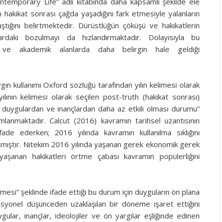
temporary Life” adlı kitabında daha kapsamlı şekilde ele
 hakikat sonrası çağda yaşadığını fark etmesiyle yalanların
ştığını belirtmektedir. Dürüstlüğün çöküşü ve hakikatlerin
rdaki bozulmayı da hızlandırmaktadır. Dolayısıyla bu
 ve akademik alanlarda daha belirgin hale geldiği
n kullanımı Oxford sözlüğü tarafından yılın kelimesi olarak
ılının kelimesi olarak seçilen post-truth (hakikat sonrası)
duygulardan ve inançlardan daha az etkili olması durumu”
lanmaktadır. Calcut (2016) kavramın tarihsel uzantısının
fade ederken; 2016 yılında kavramın kullanılma sıklığını
ışmıştır. Nitekim 2016 yılında yaşanan gerek ekonomik gerek
yaşanan hakikatleri örtme çabası kavramın popülerliğini
mesi” şeklinde ifade ettiği bu durum için duyguların ön plana
 rasyonel düşünceden uzaklaşılan bir döneme işaret ettiğini
ular, inançlar, ideolojiler ve ön yargılar eşliğinde edinen