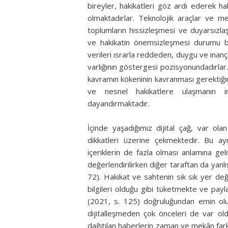
bireyler, hakikatleri göz ardı ederek h
olmaktadırlar. Teknolojik araçlar ve me
toplumların hissizleşmesi ve duyarsızla
ve hakikatin önemsizleşmesi durumu birb
verileri ısrarla reddeden, duygu ve inanç
varlığının göstergesi pozisyonundadırlar.
kavramın kökeninin kavranması gerektiğini
ve nesnel hakikatlere ulaşmanın im
dayandırmaktadır.
İçinde yaşadığımız dijital çağ, var olan 
dikkatleri üzerine çekmektedir. Bu 
içeriklerin de fazla olması anlamına gelm
değerlendirilirken diğer taraftan da yanlı
72). Hakikat ve sahtenin sık sık yer de
bilgileri olduğu gibi tüketmekte ve payl
(2021, s. 125) doğruluğundan emin olu
dijitalleşmeden çok önceleri de var old
dağıtılan haberlerin zaman ve mekân fark