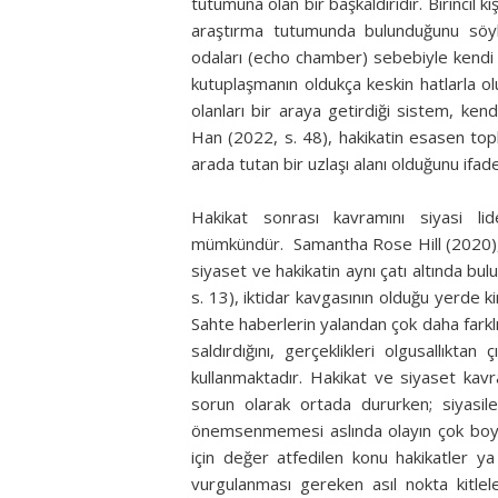
tutumuna olan bir başkaldırıdır. Birincil k
araştırma tutumunda bulunduğunu söyle
odaları (echo chamber) sebebiyle kendi
kutuplaşmanın oldukça keskin hatlarla o
olanları bir araya getirdiği sistem, ke
Han (2022, s. 48), hakikatin esasen t
arada tutan bir uzlaşı alanı olduğunu ifa
Hakikat sonrası kavramını siyasi lid
mümkündür. Samantha Rose Hill (2020), i
siyaset ve hakikatin aynı çatı altında bu
s. 13), iktidar kavgasının olduğu yerde 
Sahte haberlerin yalandan çok daha farklı
saldırdığını, gerçeklikleri olgusallıktan
kullanmaktadır. Hakikat ve siyaset kavra
sorun olarak ortada dururken; siyasiler
önemsenmemesi aslında olayın çok boyut
için değer atfedilen konu hakikatler ya 
vurgulanması gereken asıl nokta kitlele