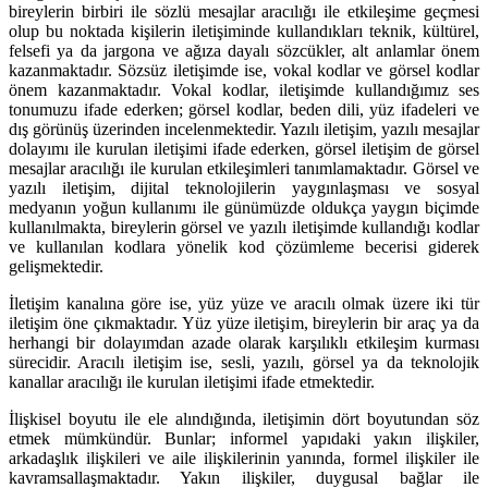
bireylerin birbiri ile sözlü mesajlar aracılığı ile etkileşime geçmesi
olup bu noktada kişilerin iletişiminde kullandıkları teknik, kültürel,
felsefi ya da jargona ve ağıza dayalı sözcükler, alt anlamlar önem
kazanmaktadır. Sözsüz iletişimde ise, vokal kodlar ve görsel kodlar
önem kazanmaktadır. Vokal kodlar, iletişimde kullandığımız ses
tonumuzu ifade ederken; görsel kodlar, beden dili, yüz ifadeleri ve
dış görünüş üzerinden incelenmektedir. Yazılı iletişim, yazılı mesajlar
dolayımı ile kurulan iletişimi ifade ederken, görsel iletişim de görsel
mesajlar aracılığı ile kurulan etkileşimleri tanımlamaktadır. Görsel ve
yazılı iletişim, dijital teknolojilerin yaygınlaşması ve sosyal
medyanın yoğun kullanımı ile günümüzde oldukça yaygın biçimde
kullanılmakta, bireylerin görsel ve yazılı iletişimde kullandığı kodlar
ve kullanılan kodlara yönelik kod çözümleme becerisi giderek
gelişmektedir.
İletişim kanalına göre ise, yüz yüze ve aracılı olmak üzere iki tür
iletişim öne çıkmaktadır. Yüz yüze iletişim, bireylerin bir araç ya da
herhangi bir dolayımdan azade olarak karşılıklı etkileşim kurması
sürecidir. Aracılı iletişim ise, sesli, yazılı, görsel ya da teknolojik
kanallar aracılığı ile kurulan iletişimi ifade etmektedir.
İlişkisel boyutu ile ele alındığında, iletişimin dört boyutundan söz
etmek mümkündür. Bunlar; informel yapıdaki yakın ilişkiler,
arkadaşlık ilişkileri ve aile ilişkilerinin yanında, formel ilişkiler ile
kavramsallaşmaktadır. Yakın ilişkiler, duygusal bağlar ile