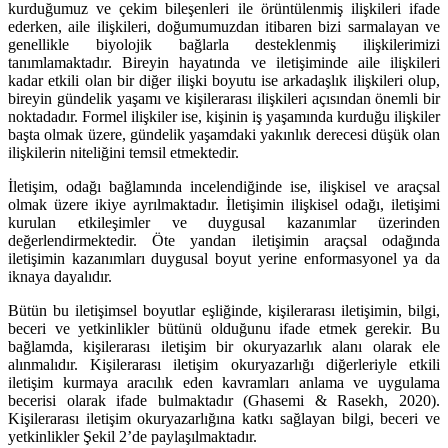
kurduğumuz ve çekim bileşenleri ile örüntülenmiş ilişkileri ifade
ederken, aile ilişkileri, doğumumuzdan itibaren bizi sarmalayan ve
genellikle biyolojik bağlarla desteklenmiş ilişkilerimizi
tanımlamaktadır. Bireyin hayatında ve iletişiminde aile ilişkileri
kadar etkili olan bir diğer ilişki boyutu ise arkadaşlık ilişkileri olup,
bireyin gündelik yaşamı ve kişilerarası ilişkileri açısından önemli bir
noktadadır. Formel ilişkiler ise, kişinin iş yaşamında kurduğu ilişkiler
başta olmak üzere, gündelik yaşamdaki yakınlık derecesi düşük olan
ilişkilerin niteliğini temsil etmektedir.
İletişim, odağı bağlamında incelendiğinde ise, ilişkisel ve araçsal
olmak üzere ikiye ayrılmaktadır. İletişimin ilişkisel odağı, iletişimi
kurulan etkileşimler ve duygusal kazanımlar üzerinden
değerlendirmektedir. Öte yandan iletişimin araçsal odağında
iletişimin kazanımları duygusal boyut yerine enformasyonel ya da
iknaya dayalıdır.
Bütün bu iletişimsel boyutlar eşliğinde, kişilerarası iletişimin, bilgi,
beceri ve yetkinlikler bütünü olduğunu ifade etmek gerekir. Bu
bağlamda, kişilerarası iletişim bir okuryazarlık alanı olarak ele
alınmalıdır. Kişilerarası iletişim okuryazarlığı diğerleriyle etkili
iletişim kurmaya aracılık eden kavramları anlama ve uygulama
becerisi olarak ifade bulmaktadır (Ghasemi & Rasekh, 2020).
Kişilerarası iletişim okuryazarlığına katkı sağlayan bilgi, beceri ve
yetkinlikler Şekil 2’de paylaşılmaktadır.