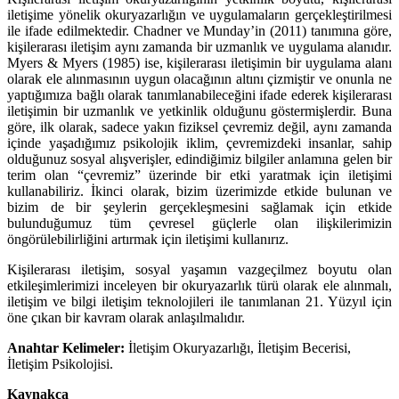
iletişime yönelik okuryazarlığın ve uygulamaların gerçekleştirilmesi
ile ifade edilmektedir. Chadner ve Munday’in (2011) tanımına göre,
kişilerarası iletişim aynı zamanda bir uzmanlık ve uygulama alanıdır.
Myers & Myers (1985) ise, kişilerarası iletişimin bir uygulama alanı
olarak ele alınmasının uygun olacağının altını çizmiştir ve onunla ne
yaptığımıza bağlı olarak tanımlanabileceğini ifade ederek kişilerarası
iletişimin bir uzmanlık ve yetkinlik olduğunu göstermişlerdir. Buna
göre, ilk olarak, sadece yakın fiziksel çevremiz değil, aynı zamanda
içinde yaşadığımız psikolojik iklim, çevremizdeki insanlar, sahip
olduğunuz sosyal alışverişler, edindiğimiz bilgiler anlamına gelen bir
terim olan “çevremiz” üzerinde bir etki yaratmak için iletişimi
kullanabiliriz. İkinci olarak, bizim üzerimizde etkide bulunan ve
bizim de bir şeylerin gerçekleşmesini sağlamak için etkide
bulunduğumuz tüm çevresel güçlerle olan ilişkilerimizin
öngörülebilirliğini artırmak için iletişimi kullanırız.
Kişilerarası iletişim, sosyal yaşamın vazgeçilmez boyutu olan
etkileşimlerimizi inceleyen bir okuryazarlık türü olarak ele alınmalı,
iletişim ve bilgi iletişim teknolojileri ile tanımlanan 21. Yüzyıl için
öne çıkan bir kavram olarak anlaşılmalıdır.
Anahtar Kelimeler:
İletişim Okuryazarlığı, İletişim Becerisi,
İletişim Psikolojisi.
Kaynakça