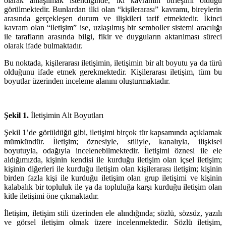
olarak anlaşılmak istendiğinde, iki kavramın birleşimi olduğu
görülmektedir. Bunlardan ilki olan “kişilerarası” kavramı, bireylerin
arasında gerçekleşen durum ve ilişkileri tarif etmektedir. İkinci
kavram olan “iletişim” ise, uzlaşılmış bir semboller sistemi aracılığı
ile tarafların arasında bilgi, fikir ve duyguların aktarılması süreci
olarak ifade bulmaktadır.
Bu noktada, kişilerarası iletişimin, iletişimin bir alt boyutu ya da türü
olduğunu ifade etmek gerekmektedir. Kişilerarası iletişim, tüm bu
boyutlar üzerinden inceleme alanını oluşturmaktadır.
Şekil 1.
İletişimin Alt Boyutları
Şekil 1’de görüldüğü gibi, iletişimi birçok tür kapsamında açıklamak
mümkündür. İletişim; öznesiyle, stiliyle, kanalıyla, ilişkisel
boyutuyla, odağıyla incelenebilmektedir. İletişimi öznesi ile ele
aldığımızda, kişinin kendisi ile kurduğu iletişim olan içsel iletişim;
kişinin diğerleri ile kurduğu iletişim olan kişilerarası iletişim; kişinin
birden fazla kişi ile kurduğu iletişim olan grup iletişimi ve kişinin
kalabalık bir topluluk ile ya da topluluğa karşı kurduğu iletişim olan
kitle iletişimi öne çıkmaktadır.
İletişim, iletişim stili üzerinden ele alındığında; sözlü, sözsüz, yazılı
ve görsel iletişim olmak üzere incelenmektedir. Sözlü iletişim,