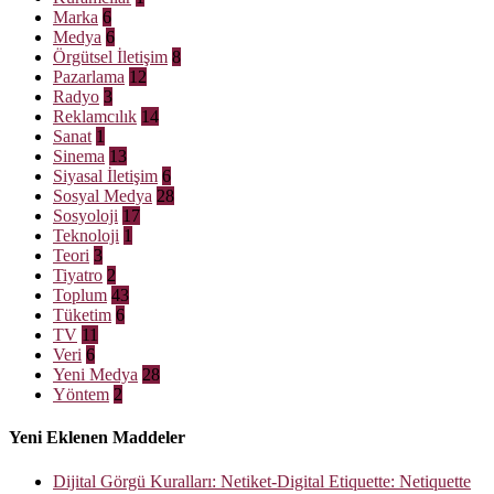
Marka
6
Medya
6
Örgütsel İletişim
8
Pazarlama
12
Radyo
3
Reklamcılık
14
Sanat
1
Sinema
13
Siyasal İletişim
6
Sosyal Medya
28
Sosyoloji
17
Teknoloji
1
Teori
3
Tiyatro
2
Toplum
43
Tüketim
6
TV
11
Veri
6
Yeni Medya
28
Yöntem
2
Yeni Eklenen Maddeler
Dijital Görgü Kuralları: Netiket-Digital Etiquette: Netiquette