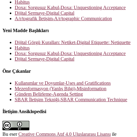
Habitus
Doxa: Sorgusuz Kabul-Doxa: Unquestioning Acceptance
Dijital Sermaye-Digital Capital
A/r/tografik İletişim-A/r/tographic Communication
Yeni Madde Başlıkları
Dijital Görgü Kuralları: Netiket-Digital Etiquette: Netiquette
Habitus
Doxa: Sorgusuz Kabul-Doxa: Unquestioning Acceptance
Dijital Sermaye-Digital Capital
Öne Çıkanlar
Kullanımlar ve Doyumlar-Uses and Gratifications
Mezenformasyon (Yanlış Bilgi)-Misinformation
Gündem Belirleme-Agenda Setting
SBAR İletişim Tekniği-SBAR Communication Technique
İletişim Ansiklopedisi
Bu eser
Creative Commons Atıf 4.0 Uluslararası Lisansı
ile