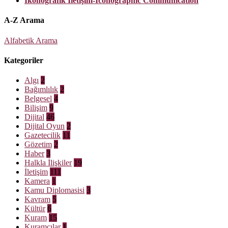
İkonografik İletişim-Iconographic Communication
A-Z Arama
Alfabetik Arama
Kategoriler
Algı
2
Bağımlılık
2
Belgesel
4
Bilişim
9
Dijital
46
Dijital Oyun
2
Gazetecilik
11
Gözetim
2
Haber
3
Halkla İlişkiler
19
İletişim
111
Kamera
1
Kamu Diplomasisi
3
Kavram
5
Kültür
6
Kuram
15
Kuramcılar
1