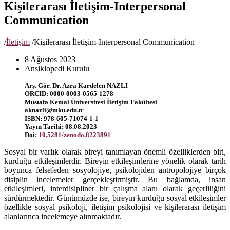
Kişilerarası İletişim-Interpersonal
Communication
/
İletişim
/
Kişilerarası İletişim-Interpersonal Communication
8 Ağustos 2023
Ansiklopedi Kurulu
Arş. Gör. Dr. Azra Kardelen NAZLI
ORCID: 0000-0003-0565-1278
Mustafa Kemal Üniversitesi İletişim Fakültesi
aknazli@mku.edu.tr
ISBN: 978-605-71074-1-1
Yayın Tarihi: 08.08.2023
Doi:
10.5281/zenodo.8223891
Sosyal bir varlık olarak bireyi tanımlayan önemli özelliklerden biri,
kurduğu etkileşimlerdir. Bireyin etkileşimlerine yönelik olarak tarih
boyunca felsefeden sosyolojiye, psikolojiden antropolojiye birçok
disiplin incelemeler gerçekleştirmiştir. Bu bağlamda, insan
etkileşimleri, interdisipliner bir çalışma alanı olarak geçerliliğini
sürdürmektedir. Günümüzde ise, bireyin kurduğu sosyal etkileşimler
özellikle sosyal psikoloji, iletişim psikolojisi ve kişilerarası iletişim
alanlarınca incelemeye alınmaktadır.