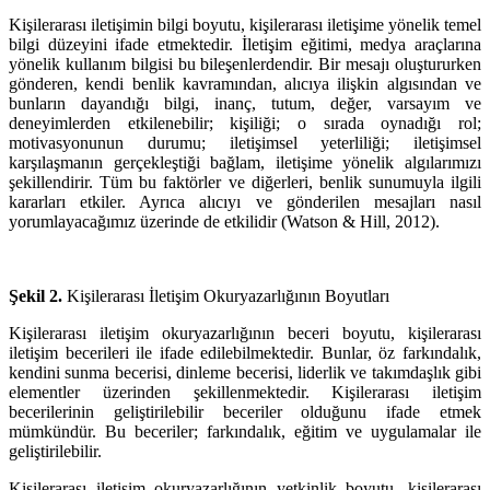
Kişilerarası iletişimin bilgi boyutu, kişilerarası iletişime yönelik temel
bilgi düzeyini ifade etmektedir. İletişim eğitimi, medya araçlarına
yönelik kullanım bilgisi bu bileşenlerdendir. Bir mesajı oluştururken
gönderen, kendi benlik kavramından, alıcıya ilişkin algısından ve
bunların dayandığı bilgi, inanç, tutum, değer, varsayım ve
deneyimlerden etkilenebilir; kişiliği; o sırada oynadığı rol;
motivasyonunun durumu; iletişimsel yeterliliği; iletişimsel
karşılaşmanın gerçekleştiği bağlam, iletişime yönelik algılarımızı
şekillendirir. Tüm bu faktörler ve diğerleri, benlik sunumuyla ilgili
kararları etkiler. Ayrıca alıcıyı ve gönderilen mesajları nasıl
yorumlayacağımız üzerinde de etkilidir (Watson & Hill, 2012).
Şekil 2.
Kişilerarası İletişim Okuryazarlığının Boyutları
Kişilerarası iletişim okuryazarlığının beceri boyutu, kişilerarası
iletişim becerileri ile ifade edilebilmektedir. Bunlar, öz farkındalık,
kendini sunma becerisi, dinleme becerisi, liderlik ve takımdaşlık gibi
elementler üzerinden şekillenmektedir. Kişilerarası iletişim
becerilerinin geliştirilebilir beceriler olduğunu ifade etmek
mümkündür. Bu beceriler; farkındalık, eğitim ve uygulamalar ile
geliştirilebilir.
Kişilerarası iletişim okuryazarlığının yetkinlik boyutu, kişilerarası