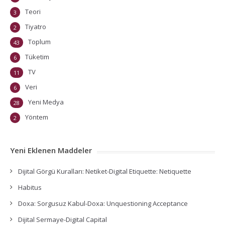
Teori
3
Tiyatro
2
Toplum
43
Tüketim
6
TV
11
Veri
6
Yeni Medya
28
Yöntem
2
Yeni Eklenen Maddeler
Dijital Görgü Kuralları: Netiket-Digital Etiquette: Netiquette
Habitus
Doxa: Sorgusuz Kabul-Doxa: Unquestioning Acceptance
Dijital Sermaye-Digital Capital