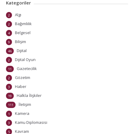
Kategoriler
Algı
2
Bağımlılık
2
Belgesel
4
Bilişim
9
Dijital
46
Dijital Oyun
2
Gazetecilik
11
Gözetim
2
Haber
3
Halkla İlişkiler
19
İletişim
111
Kamera
1
Kamu Diplomasisi
3
Kavram
5