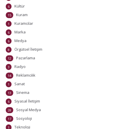
Kültür
6
Kuram
15
Kuramcılar
1
Marka
6
Medya
6
Örgütsel İletişim
8
Pazarlama
12
Radyo
3
Reklamcılık
14
Sanat
1
Sinema
13
Siyasal İletişim
6
Sosyal Medya
28
Sosyoloji
17
Teknoloji
1