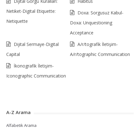
Dijital Görgü Kuralları:
Habitus
Netiket-Digital Etiquette:
Doxa: Sorgusuz Kabul-
Netiquette
Doxa: Unquestioning
Acceptance
Dijital Sermaye-Digital
A/r/tografik İletişim-
Capital
A/r/tographic Communication
İkonografik İletişim-
Iconographic Communication
A-Z Arama
Alfabetik Arama