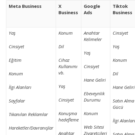
Meta Business
X
Google
Tiktok
Business
Ads
Business
Yaş
Konum
Anahtar
Cinsiyet
Kelimeler
Cinsiyet
Dil
Yaş
Yaş
Eğitim
Cihaz
Konum
Kullanımı
Cinsiyet
vb.
Konum
Dil
Hane Geliri
Yaş
İlgi Alanları
Hane Geliri
Ebeveynlik
Cinsiyet
Durumu
Sayfalar
Satın Alma
Gücü
Konuşma
Konum
Tıkanılan Reklamlar
hedefleme
İlgi Alanlar
Web Sitesi
Hareketler/Davranışlar
Anahtar
Ziyaretçileri
Satın Alma