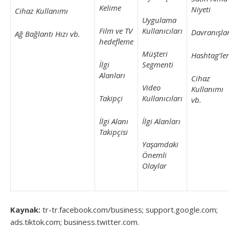
Kelime
Niyeti
Cihaz Kullanımı
Uygulama
Film ve TV
Kullanıcıları
Davranışla
Ağ Bağlantı Hızı vb.
hedefleme
Müşteri
Hashtag’ler
İlgi
Segmenti
Alanları
Cihaz
Video
Kullanımı
Takipçi
Kullanıcıları
vb.
İlgi Alanı
İlgi Alanları
Takipçisi
Yaşamdaki
Önemli
Olaylar
Kaynak:
tr-tr.facebook.com/business; support.google.com;
ads.tiktok.com; business.twitter.com.