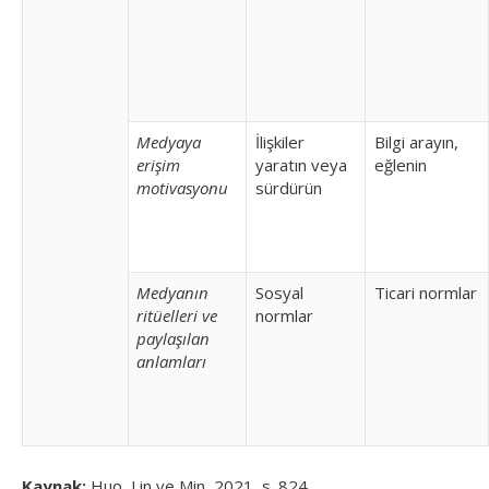
Medyaya
İlişkiler
Bilgi arayın,
erişim
yaratın veya
eğlenin
motivasyonu
sürdürün
Medyanın
Sosyal
Ticari normlar
ritüelleri ve
normlar
paylaşılan
anlamları
Kaynak:
Huo, Lin ve Min, 2021, s. 824.