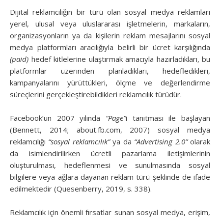
Dijital reklamcılığın bir türü olan sosyal medya reklamları
yerel, ulusal veya uluslararası işletmelerin, markaların,
organizasyonların ya da kişilerin reklam mesajlarını sosyal
medya platformları aracılığıyla belirli bir ücret karşılığında
(paid)
hedef kitlelerine ulaştırmak amacıyla hazırladıkları, bu
platformlar üzerinden planladıkları, hedefledikleri,
kampanyalarını yürüttükleri, ölçme ve değerlendirme
süreçlerini gerçekleştirebildikleri reklamcılık türüdür.
Facebook’un 2007 yılında
“Page”
i tanıtması ile başlayan
(Bennett, 2014; about.fb.com, 2007) sosyal medya
reklamcılığı
“sosyal reklamcılık”
ya da
“Advertising 2.0”
olarak
da isimlendirilirken ücretli pazarlama iletişimlerinin
oluşturulması, hedeflenmesi ve sunulmasında sosyal
bilgilere veya ağlara dayanan reklam türü şeklinde de ifade
edilmektedir (Quesenberry, 2019, s. 338).
Reklamcılık için önemli fırsatlar sunan sosyal medya, erişim,