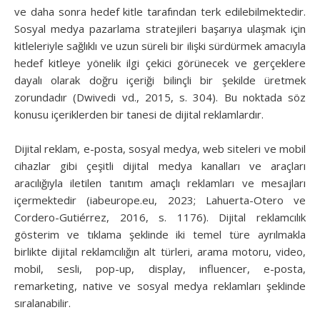
ve daha sonra hedef kitle tarafından terk edilebilmektedir.
Sosyal medya pazarlama stratejileri başarıya ulaşmak için
kitleleriyle sağlıklı ve uzun süreli bir ilişki sürdürmek amacıyla
hedef kitleye yönelik ilgi çekici görünecek ve gerçeklere
dayalı olarak doğru içeriği bilinçli bir şekilde üretmek
zorundadır (Dwivedi vd., 2015, s. 304). Bu noktada söz
konusu içeriklerden bir tanesi de dijital reklamlardır.
Dijital reklam, e-posta, sosyal medya, web siteleri ve mobil
cihazlar gibi çeşitli dijital medya kanalları ve araçları
aracılığıyla iletilen tanıtım amaçlı reklamları ve mesajları
içermektedir (iabeurope.eu, 2023; Lahuerta-Otero ve
Cordero-Gutiérrez, 2016, s. 1176). Dijital reklamcılık
gösterim ve tıklama şeklinde iki temel türe ayrılmakla
birlikte dijital reklamcılığın alt türleri, arama motoru, video,
mobil, sesli, pop-up, display, influencer, e-posta,
remarketing, native ve sosyal medya reklamları şeklinde
sıralanabilir.