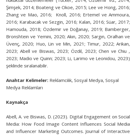
hukuksal düzenlemeler (Tucker, 2014; Özdemir vd., 2014;
Şimşek, 2014; Boateng ve Okoe, 2015; Lee ve Hong, 2016;
Zhang ve Mao, 2016; Knoll, 2016; Ertemel ve Ammoura,
2016; Karabacak ve Sezgin, 2016; Kalan, 2016; Süar, 2017;
Hamouda, 2018; Özdemir ve Doğanay, 2019; Bamberger,
Bronshtein ve Yemini, 2020; Akın, 2020; Sargın, Oralhan ve
Üvenç, 2020; Huo, Lin ve Min, 2021; Timur, 2022; Arikan,
2023; Abell ve Biswas, 2023; Özdil, 2023; Chen ve Chiu ,
2023; Madio ve Quinn; 2023; Li, Larimo ve Leonidou, 2023)
şeklinde sıralanabilir.
Anahtar Kelimeler:
Reklamcılık, Sosyal Medya, Sosyal
Medya Reklamları
Kaynakça
Abell, A. ve Biswas, D. (2023). Digital Engagement on Social
Media: How Food Image Content Influences Social Media
and Influencer Marketing Outcomes. Journal of Interactive