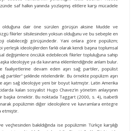
özünde saf halkın yanında yozlaşmış elitlere karşı mücadele
oji olduğuna dair öne sürülen görüşün aksine Mudde ve
zgü fikirler silsilesinden yoksun olduğunu ve bu sebeple en
loji olabileceği görüşündedir. Yani onlara göre popülizm;
 yerleşik ideolojilerden farklı olarak kendi başına toplumsal
al değişimlere öncülük edebilecek fikirler topluluğuna sahip
başka ideolojiye ya da kavrama eklemlendiğinde anlam bulur.
 faaliyetlerine devam eden aşırı sağ partiler, popülist
ağ partiler” şeklinde nitelendirilir. Bu örnekte popülizm aşırı
aşırı sağ ideolojiye yeni bir boyut katmıştır. Latin Amerika
tidarda kalan sosyalist Hugo Chavez’in yönetim anlayışının
r başka örnektir. Bu noktada Taggart (2000, s. 4), isabetli
narak popülizmin diğer ideolojilere ve kavramlara entegre
a etmiştir.
ye veçhesinden bakıldığında ise popülizmin Türkçe karşılığı