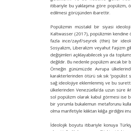
itibariyle bu yaklaşıma göre popülizm, 
edilmesi görüşünden ibarettir.
Popülizmin müstakil bir siyasi ideol
Kaltwasser (2017), popülizmin kendine ö
fazla ince/zayıf/seyrek (thin) bir ideo
Sosyalizm, Liberalizm veyahut Faşizm gibi
değişimleri açıklayabilecek ya da toplums
değildir. Bu nedenle popülizm ancak bir 
Örneğin günümüzde Avrupa ülkelerinde
karakterlerinden ötürü sık sık “popülist s
sağ ideolojiye eklemlenmiş ve bu surette 
ülkelerinden Venezüella’da uzun süre ik
sol popülizm olarak kabul görmesi ise bi
bir yorumla bukalemun metaforunu kulla
olma marifetiyle kılıktan kılığa girdiğini im
İdeolojik boyutu itibariyle konuya Türki