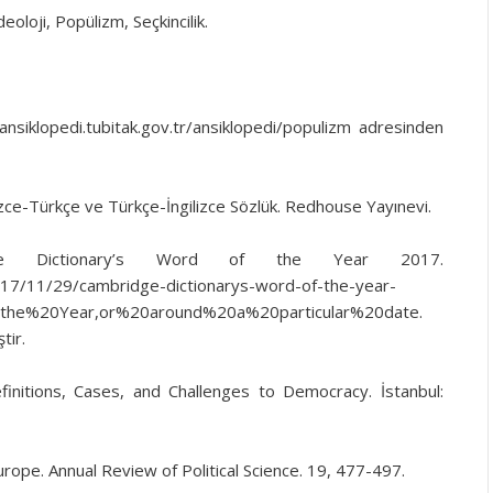
İdeoloji, Popülizm, Seçkincilik.
ansiklopedi.tubitak.gov.tr/ansiklopedi/populizm adresinden
izce-Türkçe ve Türkçe-İngilizce Sözlük. Redhouse Yayınevi.
idge Dictionary’s Word of the Year 2017.
2017/11/29/cambridge-dictionarys-word-of-the-year-
he%20Year,or%20around%20a%20particular%20date.
tir.
finitions, Cases, and Challenges to Democracy. İstanbul:
urope. Annual Review of Political Science. 19, 477-497.