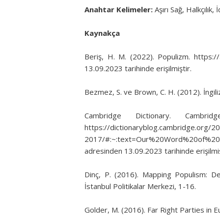
Anahtar Kelimeler:
Aşırı Sağ, Halkçılık, 
Kaynakça
Beriş, H. M. (2022). Populizm. https://
13.09.2023 tarihinde erişilmiştir.
Bezmez, S. ve Brown, C. H. (2012). İngil
Cambridge Dictionary. Cambr
https://dictionaryblog.cambridge.org/
2017/#:~:text=Our%20Word%20of%20t
adresinden 13.09.2023 tarihinde erişilmiş
Dinç, P. (2016). Mapping Populism: De
İstanbul Politikalar Merkezi, 1-16.
Golder, M. (2016). Far Right Parties in E