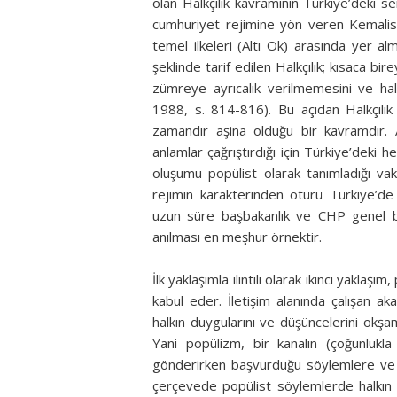
olan Halkçılık kavramının Türkiye’deki se
cumhuriyet rejimine yön veren Kemalist 
temel ilkeleri (Altı Ok) arasında yer alm
şeklinde tarif edilen Halkçılık; kısaca bir
zümreye ayrıcalık verilmemesini ve halkı
1988, s. 814-816). Bu açıdan Halkçılık 
zamandır aşina olduğu bir kavramdır. A
anlamlar çağrıştırdığı için Türkiye’deki h
oluşumu popülist olarak tanımladığı vak
rejimin karakterinden ötürü Türkiye’de 
uzun süre başbakanlık ve CHP genel baş
anılması en meşhur örnektir.
İlk yaklaşımla ilintili olarak ikinci yaklaş
kabul eder. İletişim alanında çalışan a
halkın duygularını ve düşüncelerini okş
Yani popülizm, bir kanalın (çoğunlukla
gönderirken başvurduğu söylemlere ve be
çerçevede popülist söylemlerde halkın h