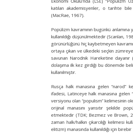
Ekonomi Okulu’nda (LSE) “Popülizm Üzer
katılan akademisyenler, o tarihte bil
(MacRae, 1967).
Popülizm kavramının bugünkü anlamına yakı
kullanıldığı düşünülmektedir (Scanlan, 19
görünürlüğünü hiç kaybetmeyen kavramın g
ortaya çıkan ve ülkedeki seçkin zümreye ka
savunan Narodnik Hareketine dayanır (
dolaşıma ilk kez girdiği bu dönemde beli
kullanılmıştır.
Rusça halk manasına gelen “narod” ke
ifadesi, Latinceye halk manasına gelen “
versiyonu olan “populism” kelimesinin oku
orijinal manasını yansıtır şekilde popü
etmektedir (TDK; Bezmez ve Brown, 20
zaman halk/halkın çıkarcılığı kelimesi kull
elitizm) manasında kullanıldığı için birebi