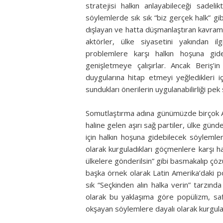
stratejisi halkın anlayabileceği sadelik
söylemlerde sık sık “biz gerçek halk” gib
dışlayan ve hatta düşmanlaştıran kavramla
aktörler, ülke siyasetini yakından i
problemlere karşı halkın hoşuna gide
genişletmeye çalışırlar. Ancak Beriş’in
duygularına hitap etmeyi yeğledikleri i
sundukları önerilerin uygulanabilirliği pe
Somutlaştırma adına günümüzde birçok Av
haline gelen aşırı sağ partiler, ülke gün
için halkın hoşuna gidebilecek söylemler
olarak kurguladıkları göçmenlere karşı h
ülkelere gönderilsin” gibi basmakalıp çözü
başka örnek olarak Latin Amerika’daki po
sık “Seçkinden alın halka verin” tarzında
olarak bu yaklaşıma göre popülizm, saf 
okşayan söylemlere dayalı olarak kurgulana