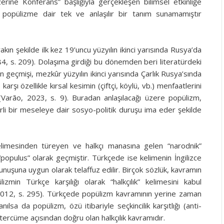
ine Konferans” başlığıyla gerçekleşen bilimsel etkinliğe
e popülizme dair tek ve anlaşılır bir tanım sunamamıştır
n şekilde ilk kez 19’uncu yüzyılın ikinci yarısında Rusya’da
84, s. 209). Dolaşıma girdiği bu dönemden beri literatürdeki
eçmişi, mezkûr yüzyılın ikinci yarısında Çarlık Rusya’sında
rşı özellikle kırsal kesimin (çiftçi, köylü, vb.) menfaatlerini
Varão, 2023, s. 9). Buradan anlaşılacağı üzere popülizm,
rli bir meseleye dair sosyo-politik duruşu ima eder şekilde
limesinden türeyen ve halkçı manasına gelen “narodnik”
populus” olarak geçmiştir. Türkçede ise kelimenin İngilizce
nuşuna uygun olarak telaffuz edilir. Birçok sözlük, kavramın
lizmin Türkçe karşılığı olarak “halkçılık” kelimesini kabul
12, s. 295). Türkçede popülizm kavramının yerine zaman
anılsa da popülizm, özü itibariyle seçkincilik karşıtlığı (anti-
r tercüme açısından doğru olan halkçılık kavramıdır.