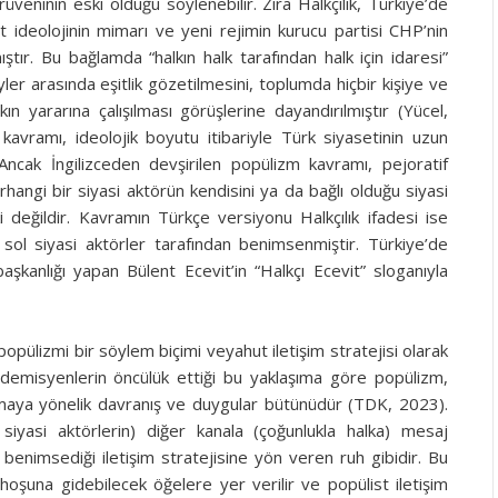
rüveninin eski olduğu söylenebilir. Zira Halkçılık, Türkiye’de
ideolojinin mimarı ve yeni rejimin kurucu partisi CHP’nin
ıştır. Bu bağlamda “halkın halk tarafından halk için idaresi”
eyler arasında eşitlik gözetilmesini, toplumda hiçbir kişiye ve
n yararına çalışılması görüşlerine dayandırılmıştır (Yücel,
kavramı, ideolojik boyutu itibariyle Türk siyasetinin uzun
ncak İngilizceden devşirilen popülizm kavramı, pejoratif
erhangi bir siyasi aktörün kendisini ya da bağlı olduğu siyasi
i değildir. Kavramın Türkçe versiyonu Halkçılık ifadesi ise
sol siyasi aktörler tarafından benimsenmiştir. Türkiye’de
kanlığı yapan Bülent Ecevit’in “Halkçı Ecevit” sloganıyla
ım, popülizmi bir söylem biçimi veyahut iletişim stratejisi olarak
kademisyenlerin öncülük ettiği bu yaklaşıma göre popülizm,
amaya yönelik davranış ve duygular bütünüdür (TDK, 2023).
 siyasi aktörlerin) diğer kanala (çoğunlukla halka) mesaj
nimsediği iletişim stratejisine yön veren ruh gibidir. Bu
oşuna gidebilecek öğelere yer verilir ve popülist iletişim