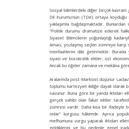
Sosyal bilimlerdeki diğer birçok kavram
Dil Kurumu’nun (TDK) ortaya koyduğu iki 
yaklaşımla bağdaşmaktadır. Bunlardan il
“Politik durumu dramatize ederek halkın
Siyaset Bilimcilerin yoğunlaştığı kadarı
Amacı, yozlaşmış seçkin zümreye karşı sı
menfaatlerini dile getirmektir. Burada 
siyasi ve bürokratik elitler, üst ekonom
Ancak bu öğeler zamana ve mekâna göre 
Aralarında post-Marksist düşünür Laclau
toplumu kartezyen ikiliğe dayalı olarak 
savunur. Buna göre bir yanda iktidarı ell
gerçek sahibi olan fakat elitler tarafın
zümresi vardır. Daha kısa bir ifadeyle bu 
onlar” kurgusu hâkimdir. Ayrıca popül
mefhumuna vurgu yaparak iktidarı eller
geldiklerini ve bu nedenle genel irade