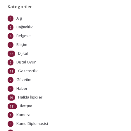
Kategoriler
Algı
2
Bağımlılık
2
Belgesel
4
Bilişim
9
Dijital
46
Dijital Oyun
2
Gazetecilik
11
Gözetim
2
Haber
3
Halkla İlişkiler
19
İletişim
111
Kamera
1
Kamu Diplomasisi
3