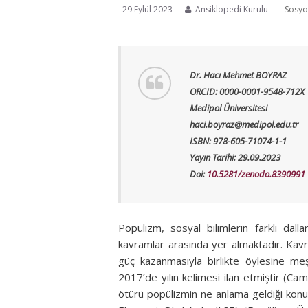
29 Eylül 2023
Ansiklopedi Kurulu
Sosyol
Dr. Hacı Mehmet BOYRAZ
ORCID: 0000-0001-9548-712X
Medipol Üniversitesi
haci.boyraz@medipol.edu.tr
ISBN: 978-605-71074-1-1
Yayın Tarihi: 29.09.2023
Doi:
10.5281/zenodo.8390991
Popülizm, sosyal bilimlerin farklı dal
kavramlar arasında yer almaktadır. Kavra
güç kazanmasıyla birlikte öylesine me
2017’de yılın kelimesi ilan etmiştir (C
ötürü popülizmin ne anlama geldiği konu