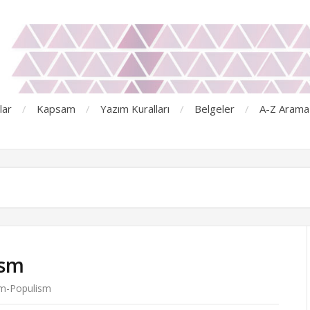
lar
Kapsam
Yazım Kuralları
Belgeler
A-Z Arama
ism
zm-Populism