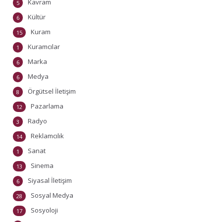
Kavram
5
Kültür
6
Kuram
15
Kuramcılar
1
Marka
6
Medya
6
Örgütsel İletişim
8
Pazarlama
12
Radyo
3
Reklamcılık
14
Sanat
1
Sinema
13
Siyasal İletişim
6
Sosyal Medya
28
Sosyoloji
17