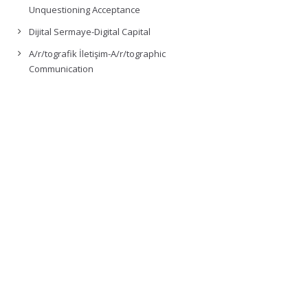
Unquestioning Acceptance
Dijital Sermaye-Digital Capital
A/r/tografik İletişim-A/r/tographic
Communication