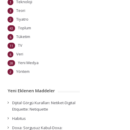
Teknoloji
1
Teori
3
Tiyatro
2
Toplum
43
Tüketim
6
TV
11
Veri
6
Yeni Medya
28
Yöntem
2
Yeni Eklenen Maddeler
Dijital Görgü Kuralları: Netiket-Digital
Etiquette: Netiquette
Habitus
Doxa: Sorgusuz Kabul-Doxa: