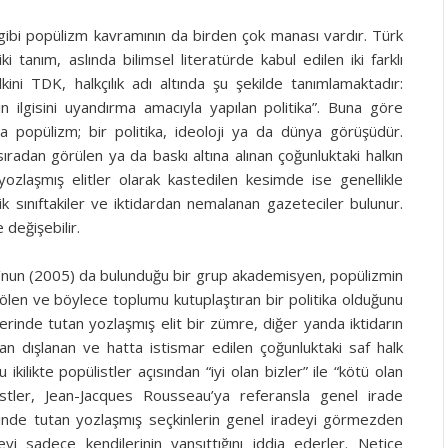
 gibi popülizm kavramının da birden çok manası vardır. Türk
tanım, aslında bilimsel literatürde kabul edilen iki farklı
kini TDK, halkçılık adı altında şu şekilde tanımlamaktadır:
 ilgisini uyandırma amacıyla yapılan politika”. Buna göre
yla popülizm; bir politika, ideoloji ya da dünya görüşüdür.
radan görülen ya da baskı altına alınan çoğunluktaki halkın
yozlaşmış elitler olarak kastedilen kesimde ise genellikle
ik sınıftakiler ve iktidardan nemalanan gazeteciler bulunur.
değişebilir.
’nun (2005) da bulunduğu bir grup akademisyen, popülizmin
bölen ve böylece toplumu kutuplaştıran bir politika olduğunu
erinde tutan yozlaşmış elit bir zümre, diğer yanda iktidarın
dan dışlanan ve hatta istismar edilen çoğunluktaki saf halk
ikilikte popülistler açısından “iyi olan bizler” ile “kötü olan
istler, Jean-Jacques Rousseau’ya referansla genel irade
inde tutan yozlaşmış seçkinlerin genel iradeyi görmezden
yi sadece kendilerinin yansıttığını iddia ederler. Netice