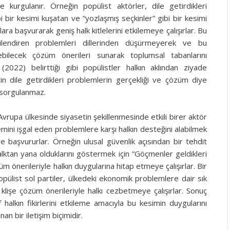
te kurgulanır. Örneğin popülist aktörler, dile getirdikleri
i bir kesimi kuşatan ve “yozlaşmış seçkinler” gibi bir kesimi
ra başvurarak geniş halk kitlelerini etkilemeye çalışırlar. Bu
lgilendiren problemleri dillerinden düşürmeyerek ve bu
bilecek çözüm önerileri sunarak toplumsal tabanlarını
 (2022) belirttiği gibi popülistler halkın aklından ziyade
çin dile getirdikleri problemlerin gerçekliği ve çözüm diye
k sorgulanmaz.
rupa ülkesinde siyasetin şekillenmesinde etkili birer aktör
demini işgal eden problemlere karşı halkın desteğini alabilmek
e başvururlar. Örneğin ulusal güvenlik açısından bir tehdit
alktan yana olduklarını göstermek için “Göçmenler geldikleri
m önerileriyle halkın duygularına hitap etmeye çalışırlar. Bir
pülist sol partiler, ülkedeki ekonomik problemlere dair sık
 klişe çözüm önerileriyle halkı cezbetmeye çalışırlar. Sonuç
halkın fikirlerini etkileme amacıyla bu kesimin duygularını
n bir iletişim biçimidir.