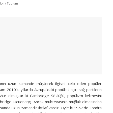
oji
/
Toplum
larının uzun zamandır müşterek ilgisini celp eden popüler
m 2010’lu yıllarda Avrupa’daki popülist aşırı sağ partilerin
şhur olmuştur ki Cambridge Sözlüğü, popülizm kelimesini
ambridge Dictionary). Ancak muhtevasının muğlak olmasından
sunda uzun zamandır ihtilaf vardır. Öyle ki 1967’de Londra