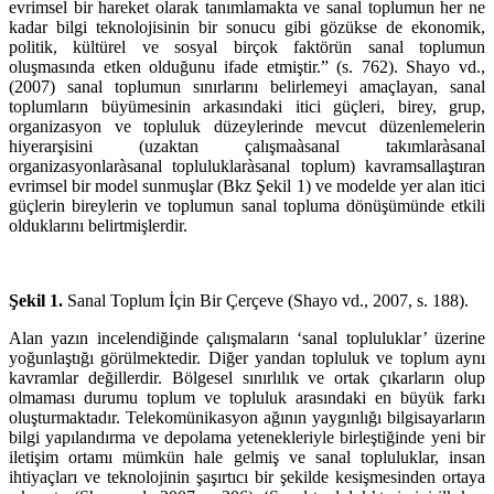
evrimsel bir hareket olarak tanımlamakta ve sanal toplumun her ne
kadar bilgi teknolojisinin bir sonucu gibi gözükse de ekonomik,
politik, kültürel ve sosyal birçok faktörün sanal toplumun
oluşmasında etken olduğunu ifade etmiştir.” (s. 762). Shayo vd.,
(2007) sanal toplumun sınırlarını belirlemeyi amaçlayan, sanal
toplumların büyümesinin arkasındaki itici güçleri, birey, grup,
organizasyon ve topluluk düzeylerinde mevcut düzenlemelerin
hiyerarşisini (uzaktan çalışmaàsanal takımlaràsanal
organizasyonlaràsanal topluluklaràsanal toplum) kavramsallaştıran
evrimsel bir model sunmuşlar (Bkz Şekil 1) ve modelde yer alan itici
güçlerin bireylerin ve toplumun sanal topluma dönüşümünde etkili
olduklarını belirtmişlerdir.
Şekil 1.
Sanal Toplum İçin Bir Çerçeve (Shayo vd., 2007, s. 188).
Alan yazın incelendiğinde çalışmaların ‘sanal topluluklar’ üzerine
yoğunlaştığı görülmektedir. Diğer yandan topluluk ve toplum aynı
kavramlar değillerdir. Bölgesel sınırlılık ve ortak çıkarların olup
olmaması durumu toplum ve topluluk arasındaki en büyük farkı
oluşturmaktadır. Telekomünikasyon ağının yaygınlığı bilgisayarların
bilgi yapılandırma ve depolama yetenekleriyle birleştiğinde yeni bir
iletişim ortamı mümkün hale gelmiş ve sanal topluluklar, insan
ihtiyaçları ve teknolojinin şaşırtıcı bir şekilde kesişmesinden ortaya