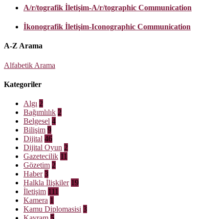
A/r/tografik İletişim-A/r/tographic Communication
İkonografik İletişim-Iconographic Communication
A-Z Arama
Alfabetik Arama
Kategoriler
Algı
2
Bağımlılık
2
Belgesel
4
Bilişim
9
Dijital
46
Dijital Oyun
2
Gazetecilik
11
Gözetim
2
Haber
3
Halkla İlişkiler
19
İletişim
111
Kamera
1
Kamu Diplomasisi
3
Kavram
5