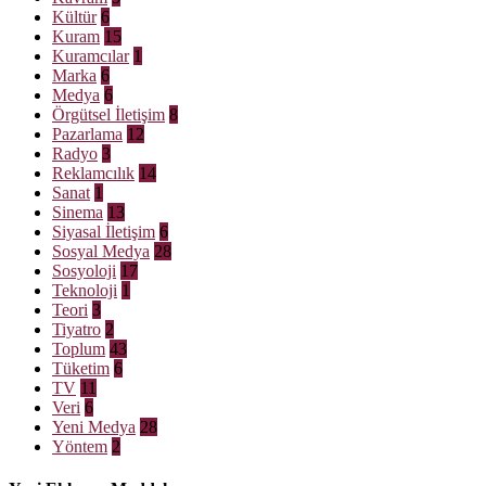
Kültür
6
Kuram
15
Kuramcılar
1
Marka
6
Medya
6
Örgütsel İletişim
8
Pazarlama
12
Radyo
3
Reklamcılık
14
Sanat
1
Sinema
13
Siyasal İletişim
6
Sosyal Medya
28
Sosyoloji
17
Teknoloji
1
Teori
3
Tiyatro
2
Toplum
43
Tüketim
6
TV
11
Veri
6
Yeni Medya
28
Yöntem
2