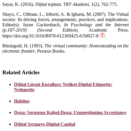
Sayar, K. (2016). Dijital toplum.
TRT Akademi
, 1(2), 762-775.
Shayo, C., Olfman, L., Iriberri, A. & Igbaria, M. (2007). The Virtual
society: Its driving forces, arrangements, practices, and implications.
Editor(s): Jayne Gackenbach,
In Psychology and the Internet
(p.187-2019) (Second Edition),
Academic Press,
https://doi.org/10.1016/B978-012369425-6/50027-8
.
Rheingold, H. (1993).
The virtual community: Homesteading on the
electronic frontier
, Perseus Books.
Related Articles
Dijital Görgü Kuralları: Netiket-Digital Etiquette:
Netiquette
Habitus
Doxa: Sorgusuz Kabul-Doxa: Unquestioning Acceptance
Dijital Sermaye-Digital Capital