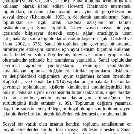
çıkmıştır (Shayo vd., 2007, s. 206). ‘Sanal topluluk’ terimini ilk kez
kullanan olarak kabul edilen Howard Rheinhold internetteki
toplulukları, kimsenin planlamadığı ama yine de gerçekleşen bir
sosyal deney (Rheingold, 1993, s. 6) olarak tanımlamıştır. Sanal
topluluklar ile ilgili ortak noktada uzlaşılan bir tanıma
rastlanılmamıştır. Sanal topluluk, “siber uzayda sosyal bir yapı
içerisinde bilgisayar destekli sosyal ağlar aracılığıyla uzun
tartışmalardan sonra topluluklar oluşturan kişilerdir” (akt. Driskell ve
Lyon, 2002, s. 375). Sanal bir topluluk için, çevrimiçi bir ortamda
birbirleriyle etkileşim kurmak için aynı iletişim biçimini kullanan,
ortak hedeflere sahip örgütlenmiş birey ve kurum gruplarından
oluşmaktadır şeklinde bir tanımlama yapılabilir. Sanal topluluklar
çevrimiçi agoralar yaratmaktadır. Teknolojik yeniliklerden
kaynaklanan toplumsal değişimlerle birlikte toplumların, ilişkilerde
ve iletişimlerdeki değişimlere uyum sağlaması konusu önemlidir.
Kağıtçıbaşı ve Cemalcılar (2014) yapılan araştırmalarda, bir taraftan
çevrimiçi toplulukların kişilerin kimliklerini anonimleştirdiği için
onların daha az uyma davranışında bulunacaklarının, diğer taraftan
da bu anonimleşmenin uyma davranışını arttıracağının ileri
sürüldüğünü ifade etmiştir (s. 99). Toplumun değişim yaşaması
doğal bir süreçtir. Sosyal değişim doğal olduğu için toplumun, yeni
teknolojilerle birlikte birçok faktörden etkilenmesi de muhtemeldir.
Sosyal bir varlık olan insanın kendisi, toplumu sanallaştıran en
büyük etmenlerden biridir. İnsan sosyal etkileşimle beslenir. Sanal