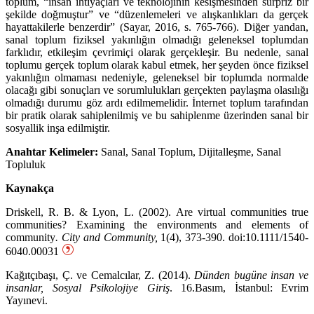
toplum, “insan ihtiyaçları ve teknolojinin kesişmesinden sürpriz bir
şekilde doğmuştur” ve “düzenlemeleri ve alışkanlıkları da gerçek
hayattakilerle benzerdir” (Sayar, 2016, s. 765-766). Diğer yandan,
sanal toplum fiziksel yakınlığın olmadığı geleneksel toplumdan
farklıdır, etkileşim çevrimiçi olarak gerçekleşir. Bu nedenle, sanal
toplumu gerçek toplum olarak kabul etmek, her şeyden önce fiziksel
yakınlığın olmaması nedeniyle, geleneksel bir toplumda normalde
olacağı gibi sonuçları ve sorumlulukları gerçekten paylaşma olasılığı
olmadığı durumu göz ardı edilmemelidir. İnternet toplum tarafından
bir pratik olarak sahiplenilmiş ve bu sahiplenme üzerinden sanal bir
sosyallik inşa edilmiştir.
Anahtar Kelimeler:
Sanal, Sanal Toplum, Dijitalleşme, Sanal
Topluluk
Kaynakça
Driskell, R. B. & Lyon, L. (2002). Are virtual communities true
communities? Examining the environments and elements of
community
. City and Community,
1(4), 373-390. doi:10.1111/1540-
6040.00031
Kağıtçıbaşı, Ç. ve Cemalcılar, Z. (2014).
Dünden bugüne insan ve
insanlar, Sosyal Psikolojiye Giriş
. 16.Basım, İstanbul: Evrim
Yayınevi.