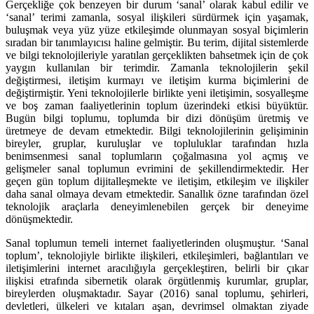
Gerçekliğe çok benzeyen bir durum ‘sanal’ olarak kabul edilir ve
‘sanal’ terimi zamanla, sosyal ilişkileri sürdürmek için yaşamak,
buluşmak veya yüz yüze etkileşimde olunmayan sosyal biçimlerin
sıradan bir tanımlayıcısı haline gelmiştir. Bu terim, dijital sistemlerde
ve bilgi teknolojileriyle yaratılan gerçeklikten bahsetmek için de çok
yaygın kullanılan bir terimdir. Zamanla teknolojilerin şekil
değiştirmesi, iletişim kurmayı ve iletişim kurma biçimlerini de
değiştirmiştir. Yeni teknolojilerle birlikte yeni iletişimin, sosyalleşme
ve boş zaman faaliyetlerinin toplum üzerindeki etkisi büyüktür.
Bugün bilgi toplumu, toplumda bir dizi dönüşüm üretmiş ve
üretmeye de devam etmektedir. Bilgi teknolojilerinin gelişiminin
bireyler, gruplar, kuruluşlar ve topluluklar tarafından hızla
benimsenmesi sanal toplumların çoğalmasına yol açmış ve
gelişmeler sanal toplumun evrimini de şekillendirmektedir. Her
geçen gün toplum dijitalleşmekte ve iletişim, etkileşim ve ilişkiler
daha sanal olmaya devam etmektedir. Sanallık özne tarafından özel
teknolojik araçlarla deneyimlenebilen gerçek bir deneyime
dönüşmektedir.
Sanal toplumun temeli internet faaliyetlerinden oluşmuştur. ‘Sanal
toplum’, teknolojiyle birlikte ilişkileri, etkileşimleri, bağlantıları ve
iletişimlerini internet aracılığıyla gerçekleştiren, belirli bir çıkar
ilişkisi etrafında sibernetik olarak örgütlenmiş kurumlar, gruplar,
bireylerden oluşmaktadır. Sayar (2016) sanal toplumu, şehirleri,
devletleri, ülkeleri ve kıtaları aşan, devrimsel olmaktan ziyade