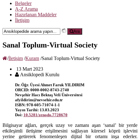
Belgeler
A-Z Arama
Hazırlanan Maddeler
İletişim
Ara
Sanal Toplum-Virtual Society
/
İletişim
/
Kuram
/
Sanal Toplum-Virtual Society
13 Mart 2023
Ansiklopedi Kurulu
Dr. Öğr. Üyesi Ahmet Faruk YILDIRIM
ORCID: 0000-0002-8743-2740
Nevşehir Hacı Bektaş Veli Üniversitesi
afyildirim@nevsehir.edu.tr
ISBN: 978-605-71074-1-1
Yayın Tarihi: 13.03.2023
Doi:
10.5281/zenodo.7728670
Bilgisayar ağları, gerçek uzay ve zamanı aşan ‘sanal’ bir yerde
etkileşimli iletişime erişilmesini sağlayan küresel köprü işlevini
yerine getirerek fenomenleşen dijital bir ortamı inşa ederler.